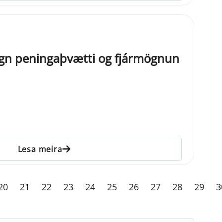
egn peningaþvætti og fjármögnun
Lesa meira
20
21
22
23
24
25
26
27
28
29
3