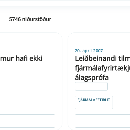
5746 niðurstöður
20. apríl 2007
mur hafi ekki
Leiðbeinandi til
fjármálafyrirtæk
álagsprófa
ELDRI EN 5 ÁRA
FJÁRMÁLAEFTIRLIT