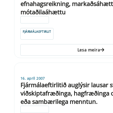
efnahagsreikning, markaðsáhætt
mótaðilaáhættu
ELDRI EN 5 ÁRA
FJÁRMÁLAEFTIRLIT
Lesa meira
16. apríl 2007
Fjármálaeftirlitið auglýsir lausar 
viðskiptafræðinga, hagfræðinga 
eða sambærilega menntun.
ELDRI EN 5 ÁRA