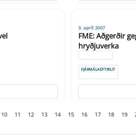
3. apríl 2007
vel
FME: Aðgerðir g
hryðjuverka
ELDRI EN 5 ÁRA
FJÁRMÁLAEFTIRLIT
10
11
12
13
14
15
16
17
18
19