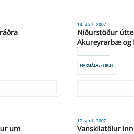
18. apríl 2007
ráðra
Niðurstöður útte
Akureyrarbæ og K
ELDRI EN 5 ÁRA
FJÁRMÁLAEFTIRLIT
17. apríl 2007
dur um
Vanskilatölur in