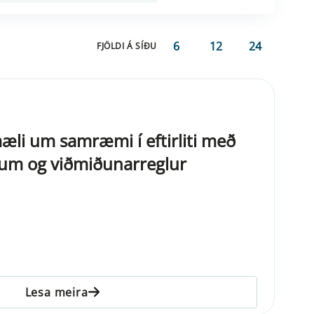
6
12
24
FJÖLDI Á SÍÐU
mæli um samræmi í eftirliti með
jum og viðmiðunarreglur
Lesa meira