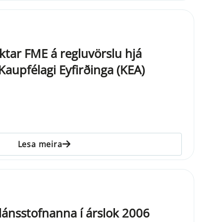
ktar FME á regluvörslu hjá
aupfélagi Eyfirðinga (KEA)
Lesa meira
nlánsstofnanna í árslok 2006