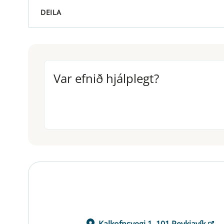
DEILA
Var efnið hjálplegt?
Var efnið hjálplegt?
Kalkofnsvegi 1, 101 Reykjavík