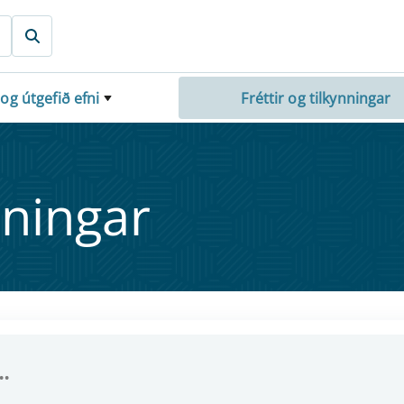
 og útgefið efni
Fréttir og tilkynningar
nn­ing­ar