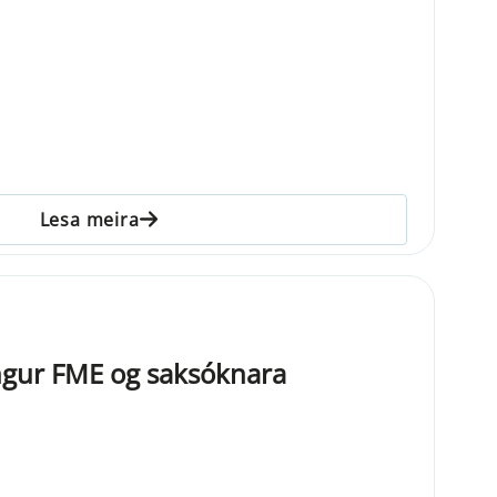
Lesa meira
gur FME og saksóknara