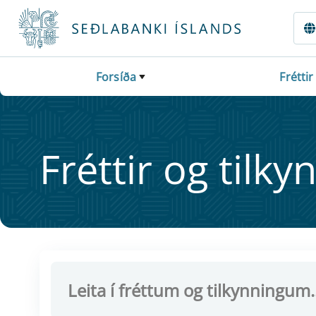
Fara beint í Meginmál
Forsíða
Fréttir
Frétt­ir og til­ky