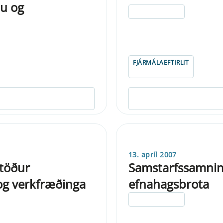
u og
ELDRI EN 5 ÁRA
FJÁRMÁLAEFTIRLIT
13. apríl 2007
stöður
Samstarfssamnin
og verkfræðinga
efnahagsbrota
ELDRI EN 5 ÁRA