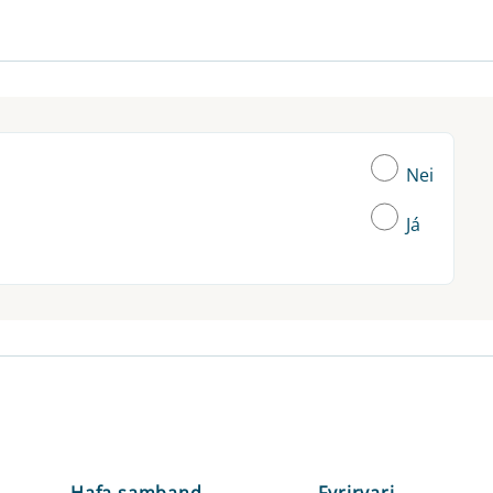
Nei
Já
Hafa samband
Fyrirvari