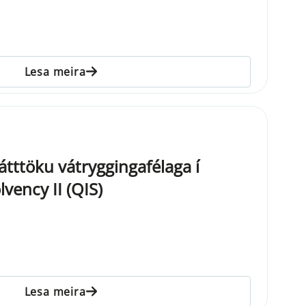
Lesa meira
átttöku vátryggingafélaga í
vency II (QIS)
Lesa meira