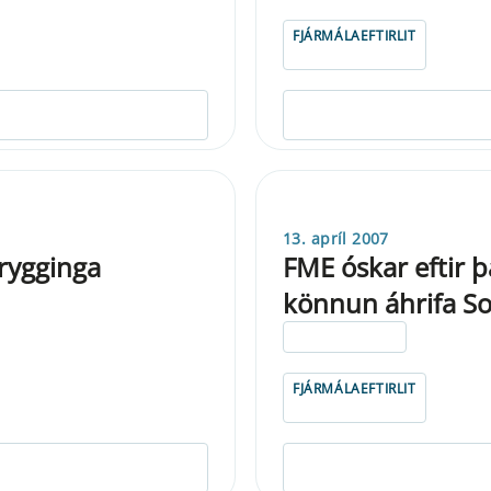
FJÁRMÁLAEFTIRLIT
13. apríl 2007
trygginga
FME óskar eftir þ
könnun áhrifa Sol
ELDRI EN 5 ÁRA
FJÁRMÁLAEFTIRLIT