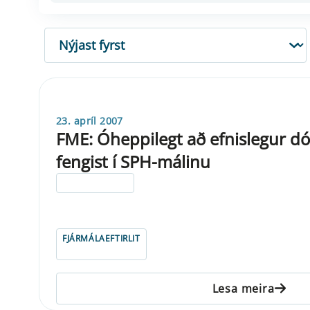
RÖÐUN
23. apríl 2007
FME: Óheppilegt að efnislegur dó
fengist í SPH-málinu
ELDRI EN 5 ÁRA
FJÁRMÁLAEFTIRLIT
Lesa meira