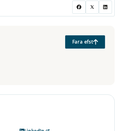
Fara efst
LinkedIn