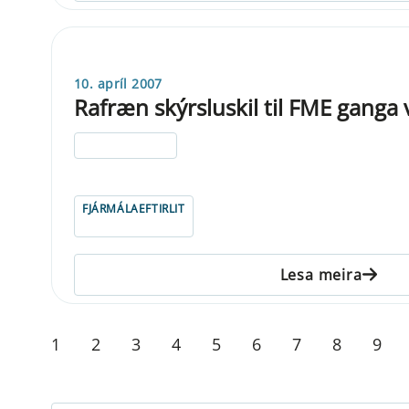
10. apríl 2007
Rafræn skýrsluskil til FME ganga 
ELDRI EN 5 ÁRA
FJÁRMÁLAEFTIRLIT
Lesa meira
1
2
3
4
5
6
7
8
9