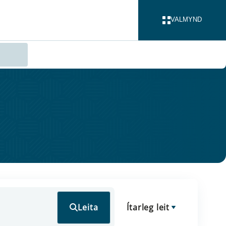
VALMYND
LOKA
Leita
Ítarleg leit