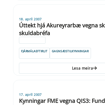
18. apríl 2007
Úttekt hjá Akureyrarbæ vegna sk
skuldabréfa
ELDRI EN 5 ÁRA
FJÁRMÁLAEFTIRLIT
GAGNSÆISTILKYNNINGAR
Lesa meira
17. apríl 2007
Kynningar FME vegna QIS3: Fun