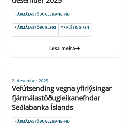
desember 2025
FJÁRMÁLASTÖÐUGLEIKANEFND
FJÁRMÁLASTÖÐUGLEIKI
YFIRLÝSING FSN
Lesa meira
2. desember 2025
Vefútsending vegna yfirlýsingar
fjármálastöðugleikanefndar
Seðlabanka Íslands
FJÁRMÁLASTÖÐUGLEIKANEFND