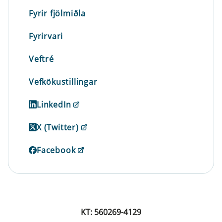
Fyrir fjölmiðla
Fyrirvari
Veftré
Vefkökustillingar
LinkedIn
X (Twitter)
Facebook
KT: 560269-4129