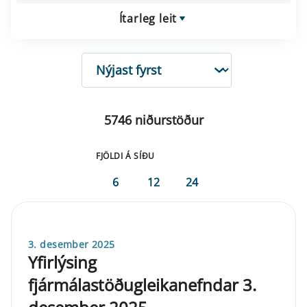
Ítarleg leit
RÖÐUN
5746 niðurstöður
FJÖLDI Á SÍÐU
6
12
24
3. desember 2025
Yfirlýsing
fjármálastöðugleikanefndar 3.