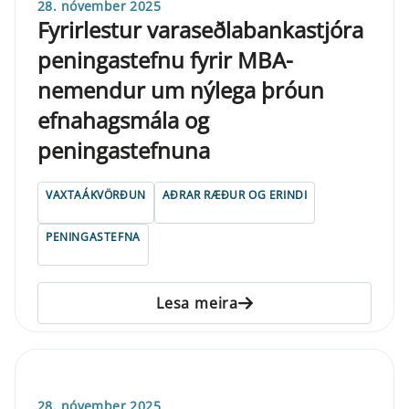
28. nóvember 2025
Fyrirlestur varaseðlabankastjóra
peningastefnu fyrir MBA-
nemendur um nýlega þróun
efnahagsmála og
peningastefnuna
VAXTAÁKVÖRÐUN
AÐRAR RÆÐUR OG ERINDI
PENINGASTEFNA
Lesa meira
28. nóvember 2025