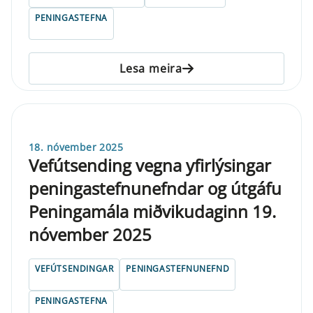
PENINGASTEFNA
Lesa meira
18. nóvember 2025
Vefút­send­ing vegna yfi­r­lýs­ing­ar
pen­inga­stefnu­nefnd­ar og út­gáfu
Pen­in­ga­mála miðvikudag­inn 19.
nóvember 2025
VEFÚTSENDINGAR
PENINGASTEFNUNEFND
PENINGASTEFNA