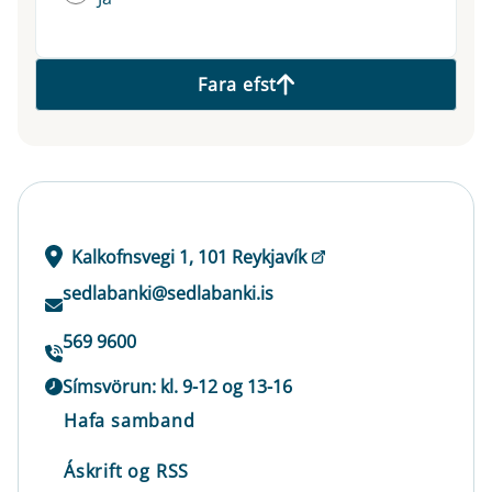
Fara efst
Kalkofnsvegi 1, 101 Reykjavík
sedlabanki@sedlabanki.is
569 9600
Símsvörun: kl. 9-12 og 13-16
Hafa samband
Áskrift og RSS