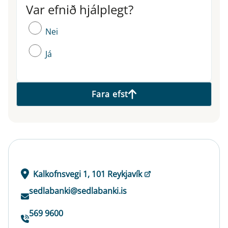
Var efnið hjálplegt?
Var efnið hjálplegt?
Nei
Já
Fara efst
Kalkofnsvegi 1, 101 Reykjavík
sedlabanki@sedlabanki.is
569 9600