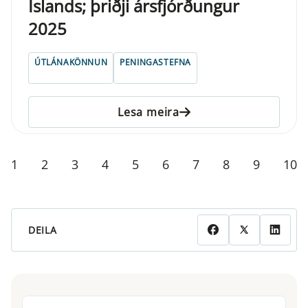
Íslands; þriðji ársfjórðungur
2025
ÚTLÁNAKÖNNUN
PENINGASTEFNA
Lesa meira
1
2
3
4
5
6
7
8
9
10
DEILA