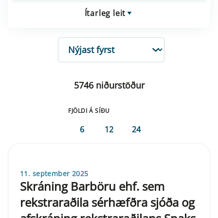
Ítarleg leit
RÖÐUN
5746 niðurstöður
FJÖLDI Á SÍÐU
6
12
24
11. september 2025
Skráning Barböru ehf. sem
rekstraraðila sérhæfðra sjóða og