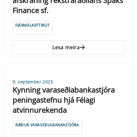
afskráning rekstraraðilans Spaks
Finance sf.
FJÁRMÁLAEFTIRLIT
Lesa meira
9. september 2025
Kynning varaseðlabankastjóra
peningastefnu hjá Félagi
atvinnurekenda
RÆÐUR VARASEÐLABANKASTJÓRA