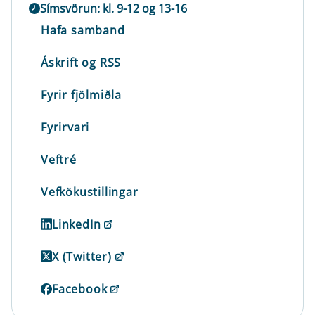
Símsvörun: kl. 9-12 og 13-16
Hafa samband
Áskrift og RSS
Fyrir fjölmiðla
Fyrirvari
Veftré
Vefkökustillingar
LinkedIn
X (Twitter)
Facebook