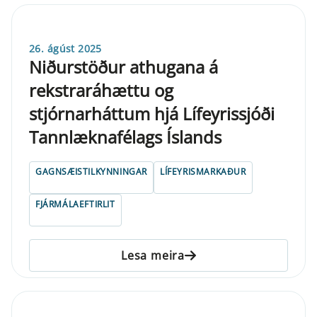
26. ágúst 2025
Niðurstöður athugana á
rekstraráhættu og
stjórnarháttum hjá Lífeyrissjóði
Tannlæknafélags Íslands
GAGNSÆISTILKYNNINGAR
LÍFEYRISMARKAÐUR
FJÁRMÁLAEFTIRLIT
Lesa meira