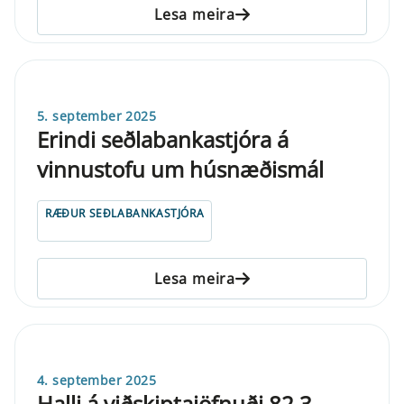
Lesa meira
5. september 2025
Erindi seðlabankastjóra á
vinnustofu um húsnæðismál
RÆÐUR SEÐLABANKASTJÓRA
Lesa meira
4. september 2025
Halli á viðskiptajöfnuði 82,3