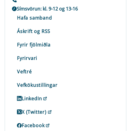
Símsvörun: kl. 9-12 og 13-16
Hafa samband
Áskrift og RSS
Fyrir fjölmiðla
Fyrirvari
Veftré
Vefkökustillingar
LinkedIn
X (Twitter)
Facebook