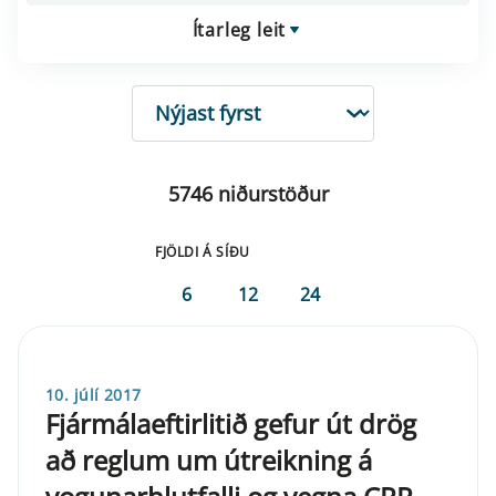
Ítarleg leit
RÖÐUN
5746 niðurstöður
FJÖLDI Á SÍÐU
6
12
24
10. júlí 2017
Fjármálaeftirlitið gefur út drög
að reglum um útreikning á