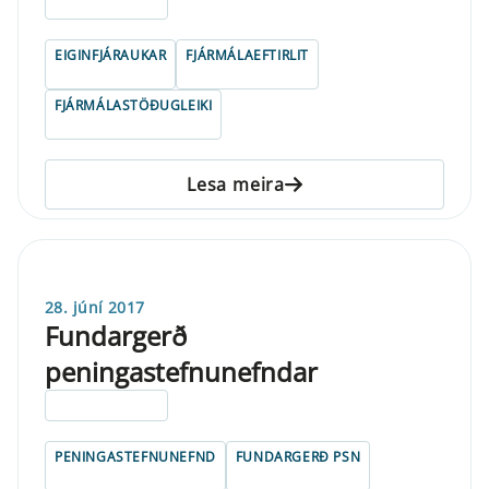
ELDRI EN 5 ÁRA
EIGINFJÁRAUKAR
FJÁRMÁLAEFTIRLIT
FJÁRMÁLASTÖÐUGLEIKI
Lesa meira
28. júní 2017
Fundargerð
peningastefnunefndar
ELDRI EN 5 ÁRA
PENINGASTEFNUNEFND
FUNDARGERÐ PSN