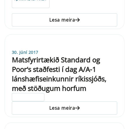
Lesa meira
30. júní 2017
Matsfyrirtækið Standard og
Poor‘s staðfesti í dag A/A-1
lánshæfiseinkunnir ríkissjóðs,
með stöðugum horfum
ELDRI EN 5 ÁRA
Lesa meira