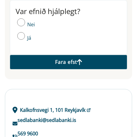
Var efnið hjálplegt?
Var efnið hjálplegt?
Nei
Já
Fara efst
Kalkofnsvegi 1, 101 Reykjavík
sedlabanki@sedlabanki.is
569 9600