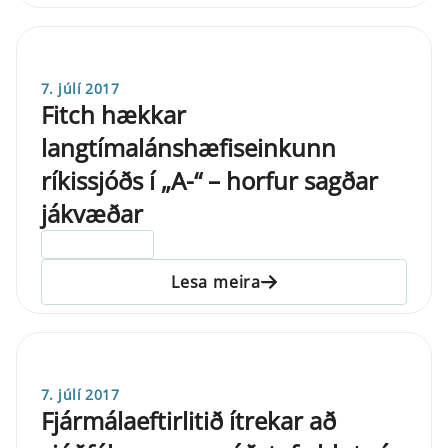
7. júlí 2017
Fitch hækkar
langtímalánshæfiseinkunn
ríkissjóðs í „A-“ – horfur sagðar
jákvæðar
ELDRI EN 5 ÁRA
Lesa meira
7. júlí 2017
Fjármálaeftirlitið ítrekar að