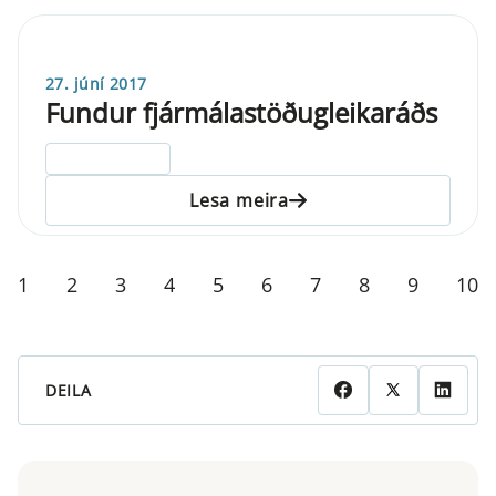
27. júní 2017
Fundur fjármálastöðugleikaráðs
ELDRI EN 5 ÁRA
Lesa meira
1
2
3
4
5
6
7
8
9
10
DEILA