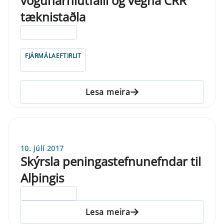
vogunarhlutfalli og vegna CRR
tæknistaðla
ELDRI EN 5 ÁRA
FJÁRMÁLAEFTIRLIT
Lesa meira
10. júlí 2017
Skýrsla peningastefnunefndar til
Alþingis
ELDRI EN 5 ÁRA
Lesa meira