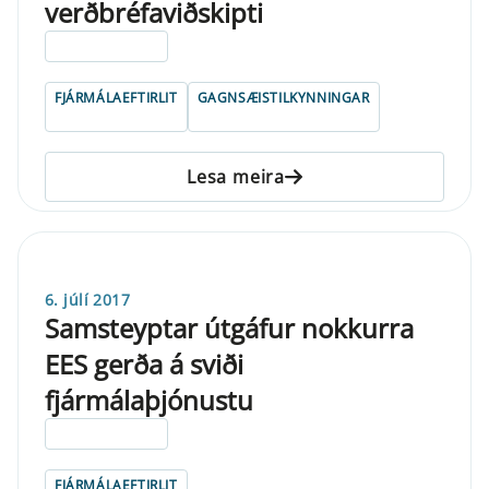
verðbréfaviðskipti
ELDRI EN 5 ÁRA
FJÁRMÁLAEFTIRLIT
GAGNSÆISTILKYNNINGAR
Lesa meira
6. júlí 2017
Samsteyptar útgáfur nokkurra
EES gerða á sviði
fjármálaþjónustu
ELDRI EN 5 ÁRA
FJÁRMÁLAEFTIRLIT