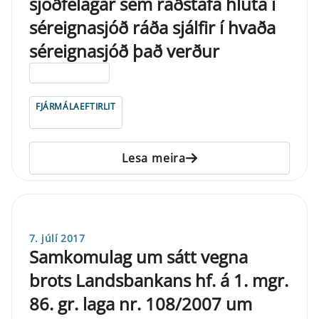
sjóðfélagar sem ráðstafa hluta í
séreignasjóð ráða sjálfir í hvaða
séreignasjóð það verður
ELDRI EN 5 ÁRA
FJÁRMÁLAEFTIRLIT
Lesa meira
7. júlí 2017
Samkomulag um sátt vegna
brots Landsbankans hf. á 1. mgr.
86. gr. laga nr. 108/2007 um