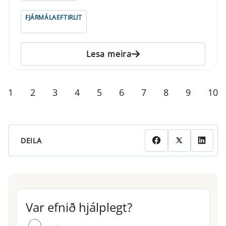
FJÁRMÁLAEFTIRLIT
Lesa meira
1
2
3
4
5
6
7
8
9
10
DEILA
Var efnið hjálplegt?
Var efnið hjálplegt?