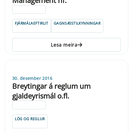
Management hf.
ELDRI EN 5 ÁRA
FJÁRMÁLAEFTIRLIT
GAGNSÆISTILKYNNINGAR
Lesa meira
30. desember 2016
Breytingar á reglum um
gjaldeyrismál o.fl.
ELDRI EN 5 ÁRA
LÖG OG REGLUR