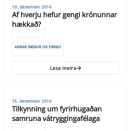
19. desember 2016
Af hverju hefur gengi krónunnar
hækkað?
ELDRI EN 5 ÁRA
AÐRAR RÆÐUR OG ERINDI
Lesa meira
15. desember 2016
Tilkynning um fyrirhugaðan
samruna vátryggingafélaga
ELDRI EN 5 ÁRA