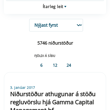
Ítarleg leit
RÖÐUN
5746 niðurstöður
FJÖLDI Á SÍÐU
6
12
24
3. janúar 2017
Niðurstöður athugunar á stöðu
regluvörslu hjá Gamma Capital