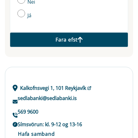
Nei
Já
Fara efst
Kalkofnsvegi 1, 101 Reykjavík
sedlabanki@sedlabanki.is
569 9600
Símsvörun: kl. 9-12 og 13-16
Hafa samband