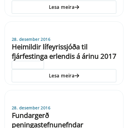
Lesa meira
28. desember 2016
Heimildir lífeyrissjóða til
fjárfestinga erlendis á árinu 2017
ELDRI EN 5 ÁRA
Lesa meira
28. desember 2016
Fundargerð
peningastefnunefndar