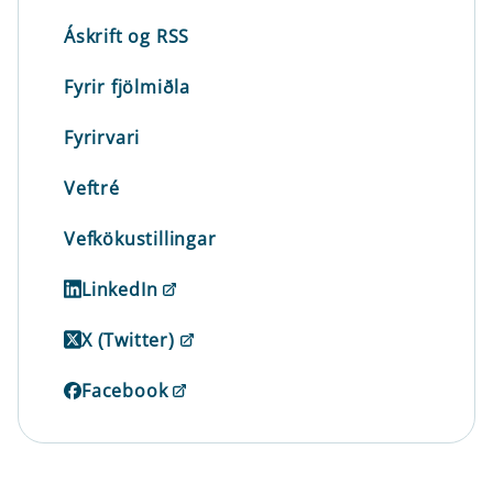
Áskrift og RSS
Fyrir fjölmiðla
Fyrirvari
Veftré
Vefkökustillingar
LinkedIn
X (Twitter)
Facebook