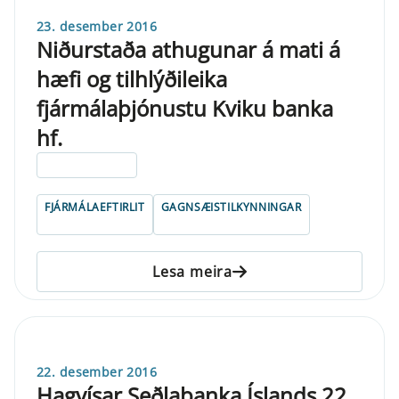
23. desember 2016
Niðurstaða athugunar á mati á
hæfi og tilhlýðileika
fjármálaþjónustu Kviku banka
hf.
ELDRI EN 5 ÁRA
FJÁRMÁLAEFTIRLIT
GAGNSÆISTILKYNNINGAR
Lesa meira
22. desember 2016
Hagvísar Seðlabanka Íslands 22.