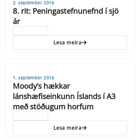
2. september 2016
8. rit: Peningastefnunefnd í sjö
ár
ELDRI EN 5 ÁRA
Lesa meira
1. september 2016
Moody’s hækkar
lánshæfiseinkunn Íslands í A3
með stöðugum horfum
ELDRI EN 5 ÁRA
Lesa meira