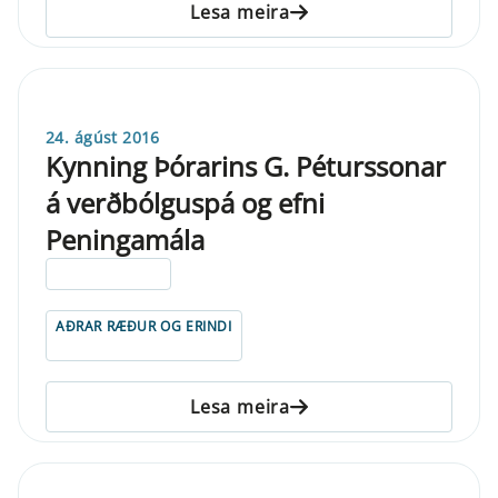
Lesa meira
24. ágúst 2016
Kynning Þórarins G. Péturssonar
á verðbólguspá og efni
Peningamála
ELDRI EN 5 ÁRA
AÐRAR RÆÐUR OG ERINDI
Lesa meira