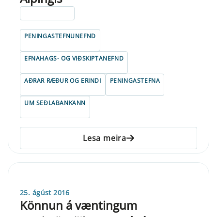
ELDRI EN 5 ÁRA
PENINGASTEFNUNEFND
EFNAHAGS- OG VIÐSKIPTANEFND
AÐRAR RÆÐUR OG ERINDI
PENINGASTEFNA
UM SEÐLABANKANN
Lesa meira
25. ágúst 2016
Könnun á væntingum