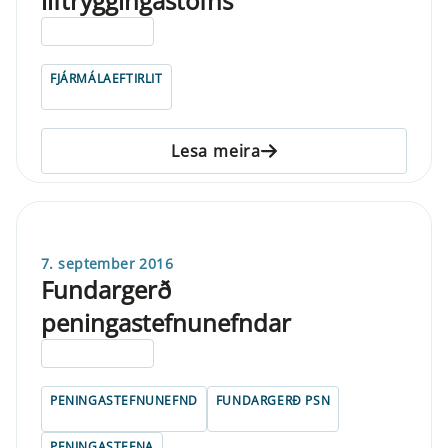
líftryggingastofns
ELDRI EN 5 ÁRA
FJÁRMÁLAEFTIRLIT
Lesa meira
7. september 2016
Fundargerð
peningastefnunefndar
ELDRI EN 5 ÁRA
PENINGASTEFNUNEFND
FUNDARGERÐ PSN
PENINGASTEFNA