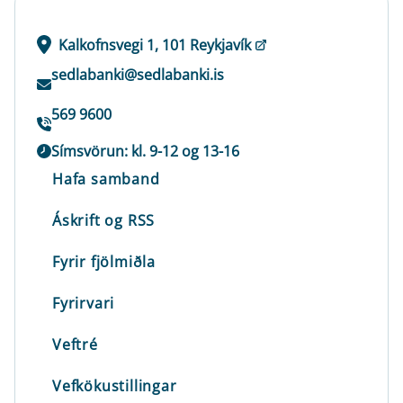
Kalkofnsvegi 1, 101 Reykjavík
sedlabanki@sedlabanki.is
569 9600
Símsvörun: kl. 9-12 og 13-16
Hafa samband
Áskrift og RSS
Fyrir fjölmiðla
Fyrirvari
Veftré
Vefkökustillingar