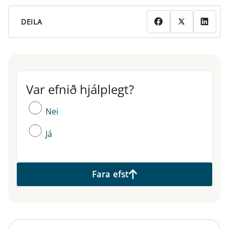
DEILA
Var efnið hjálplegt?
Var efnið hjálplegt?
Nei
Já
Fara efst