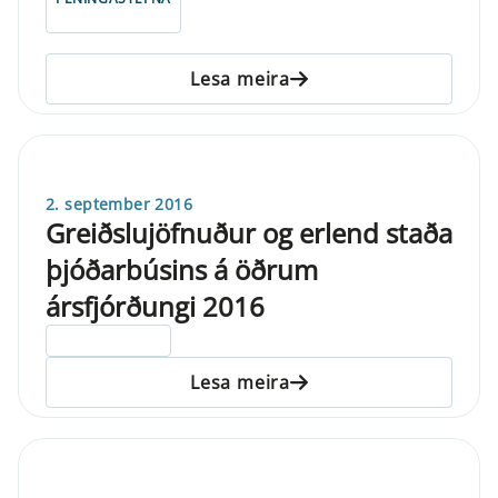
Lesa meira
2. september 2016
Greiðslujöfnuður og erlend staða
þjóðarbúsins á öðrum
ársfjórðungi 2016
ELDRI EN 5 ÁRA
Lesa meira