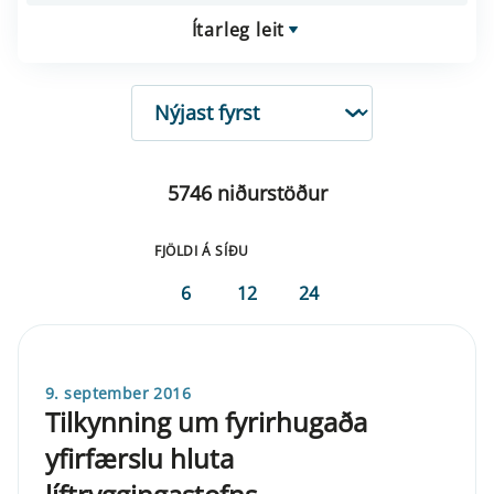
Ítarleg leit
RÖÐUN
5746 niðurstöður
FJÖLDI Á SÍÐU
6
12
24
9. september 2016
Tilkynning um fyrirhugaða
yfirfærslu hluta