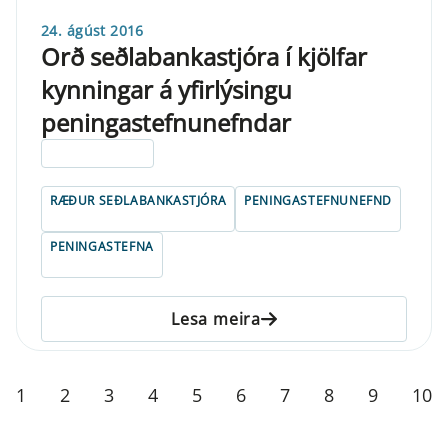
24. ágúst 2016
Orð seðlabankastjóra í kjölfar
kynningar á yfirlýsingu
peningastefnunefndar
ELDRI EN 5 ÁRA
RÆÐUR SEÐLABANKASTJÓRA
PENINGASTEFNUNEFND
PENINGASTEFNA
Lesa meira
1
2
3
4
5
6
7
8
9
10