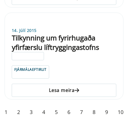
14. júlí 2015
Tilkynning um fyrirhugaða
yfirfærslu líftryggingastofns
ELDRI EN 5 ÁRA
FJÁRMÁLAEFTIRLIT
Lesa meira
1
2
3
4
5
6
7
8
9
10