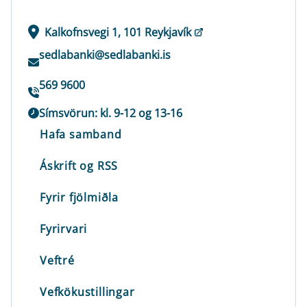
Kalkofnsvegi 1, 101 Reykjavík
sedlabanki@sedlabanki.is
569 9600
Símsvörun: kl. 9-12 og 13-16
Hafa samband
Áskrift og RSS
Fyrir fjölmiðla
Fyrirvari
Veftré
Vefkökustillingar