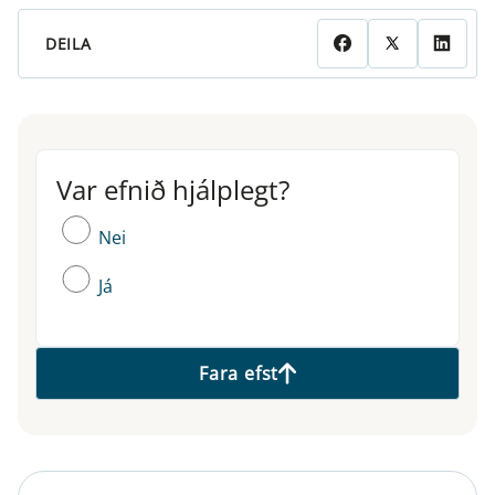
DEILA
Var efnið hjálplegt?
Var efnið hjálplegt?
Nei
Já
Fara efst