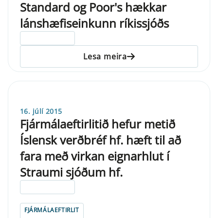
Standard og Poor's hækkar
lánshæfiseinkunn ríkissjóðs
ELDRI EN 5 ÁRA
Lesa meira
16. júlí 2015
Fjármálaeftirlitið hefur metið
Íslensk verðbréf hf. hæft til að
fara með virkan eignarhlut í
Straumi sjóðum hf.
ELDRI EN 5 ÁRA
FJÁRMÁLAEFTIRLIT