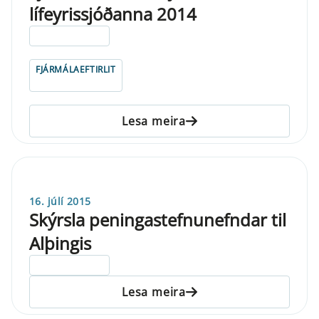
lífeyrissjóðanna 2014
ELDRI EN 5 ÁRA
FJÁRMÁLAEFTIRLIT
Lesa meira
16. júlí 2015
Skýrsla peningastefnunefndar til
Alþingis
ELDRI EN 5 ÁRA
Lesa meira