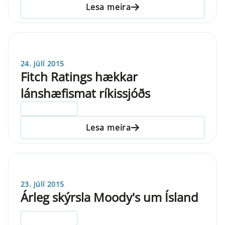
Lesa meira
24. júlí 2015
Fitch Ratings hækkar
lánshæfismat ríkissjóðs
ELDRI EN 5 ÁRA
Lesa meira
23. júlí 2015
Árleg skýrsla Moody's um Ísland
ELDRI EN 5 ÁRA