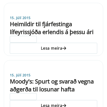
15. júlí 2015
Heimildir til fjárfestinga
lífeyrissjóða erlendis á þessu ári
ELDRI EN 5 ÁRA
Lesa meira
15. júlí 2015
Moody's: Spurt og svarað vegna
aðgerða til losunar hafta
ELDRI EN 5 ÁRA
Lesa meira