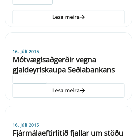
Lesa meira
16. júlí 2015
Mótvægisaðgerðir vegna
gjaldeyriskaupa Seðlabankans
ELDRI EN 5 ÁRA
Lesa meira
16. júlí 2015
Fjármálaeftirlitið fjallar um stöðu