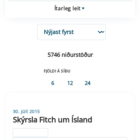
Ítarleg leit
RÖÐUN
5746 niðurstöður
FJÖLDI Á SÍÐU
6
12
24
30. júlí 2015
Skýrsla Fitch um Ísland
ELDRI EN 5 ÁRA