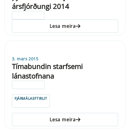
ársfjórðungi 2014
ELDRI EN 5 ÁRA
Lesa meira
3. mars 2015
Tímabundin starfsemi
lánastofnana
ELDRI EN 5 ÁRA
FJÁRMÁLAEFTIRLIT
Lesa meira