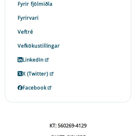
Fyrir fjölmiðla
Fyrirvari
Veftré
Vefkökustillingar
LinkedIn
X (Twitter)
Facebook
KT: 560269-4129