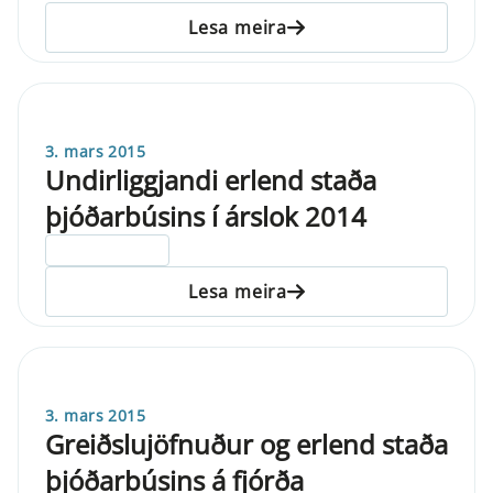
Lesa meira
3. mars 2015
Undirliggjandi erlend staða
þjóðarbúsins í árslok 2014
ELDRI EN 5 ÁRA
Lesa meira
3. mars 2015
Greiðslujöfnuður og erlend staða
þjóðarbúsins á fjórða