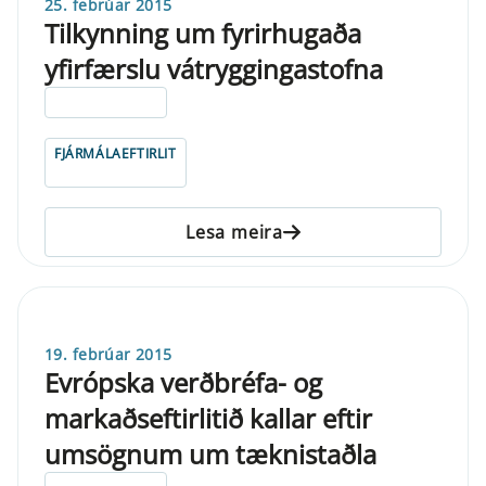
25. febrúar 2015
Tilkynning um fyrirhugaða
yfirfærslu vátryggingastofna
ELDRI EN 5 ÁRA
FJÁRMÁLAEFTIRLIT
Lesa meira
19. febrúar 2015
Evrópska verðbréfa- og
markaðseftirlitið kallar eftir
umsögnum um tæknistaðla