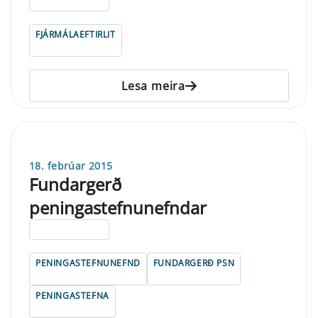
ELDRI EN 5 ÁRA
FJÁRMÁLAEFTIRLIT
Lesa meira
18. febrúar 2015
Fundargerð
peningastefnunefndar
ELDRI EN 5 ÁRA
PENINGASTEFNUNEFND
FUNDARGERÐ PSN
PENINGASTEFNA