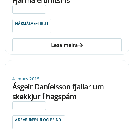
Fjármáleftirlitsins
ELDRI EN 5 ÁRA
FJÁRMÁLAEFTIRLIT
Lesa meira
4. mars 2015
Ásgeir Daníelsson fjallar um
skekkjur í hagspám
ELDRI EN 5 ÁRA
AÐRAR RÆÐUR OG ERINDI