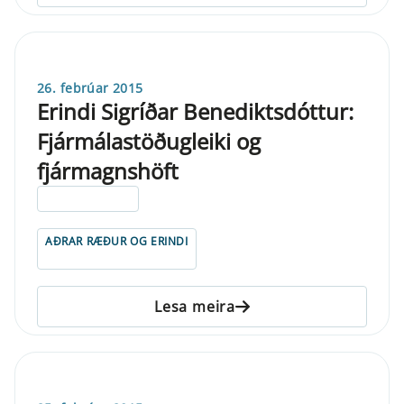
26. febrúar 2015
Erindi Sigríðar Benediktsdóttur:
Fjármálastöðugleiki og
fjármagnshöft
ELDRI EN 5 ÁRA
AÐRAR RÆÐUR OG ERINDI
Lesa meira