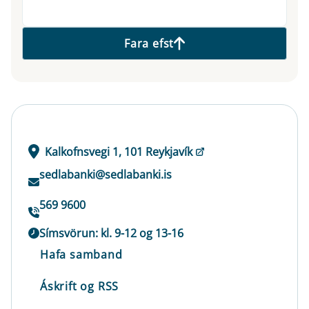
Fara efst
Kalkofnsvegi 1, 101 Reykjavík
sedlabanki@sedlabanki.is
569 9600
Símsvörun: kl. 9-12 og 13-16
Hafa samband
Áskrift og RSS