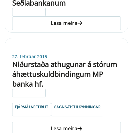
Seðlabankanum
ELDRI EN 5 ÁRA
Lesa meira
27. febrúar 2015
Niðurstaða athugunar á stórum
áhættuskuldbindingum MP
banka hf.
ELDRI EN 5 ÁRA
FJÁRMÁLAEFTIRLIT
GAGNSÆISTILKYNNINGAR
Lesa meira