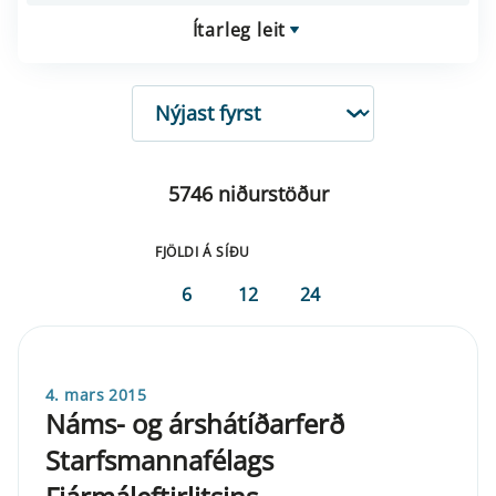
Ítarleg leit
RÖÐUN
5746 niðurstöður
FJÖLDI Á SÍÐU
6
12
24
4. mars 2015
Náms- og árshátíðarferð
Starfsmannafélags