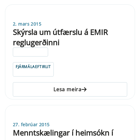
2. mars 2015
Skýrsla um útfærslu á EMIR
reglugerðinni
ELDRI EN 5 ÁRA
FJÁRMÁLAEFTIRLIT
Lesa meira
27. febrúar 2015
Menntskælingar í heimsókn í