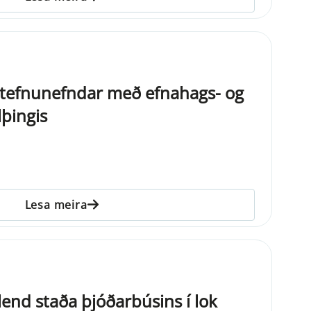
tefnunefndar með efnahags- og
lþingis
Lesa meira
lend staða þjóðarbúsins í lok