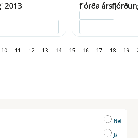
gi 2013
fjórða ársfjórðu
ELDRI EN 5 ÁRA
10
11
12
13
14
15
16
17
18
19
Nei
Já