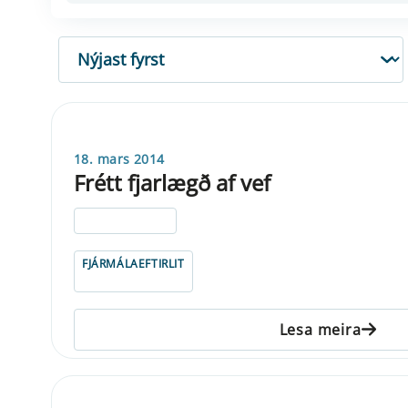
RÖÐUN
18. mars 2014
Frétt fjarlægð af vef
ELDRI EN 5 ÁRA
FJÁRMÁLAEFTIRLIT
Lesa meira