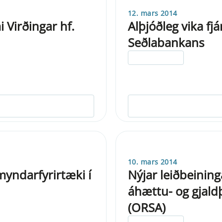
12. mars 2014
 Virðingar hf.
Alþjóðleg vika fj
Seðlabankans
ELDRI EN 5 ÁRA
10. mars 2014
myndarfyrirtæki í
Nýjar leiðbeining
áhættu- og gjald
(ORSA)