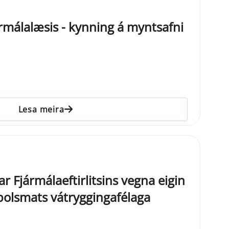
ármálalæsis - kynning á myntsafni
Lesa meira
ar Fjármálaeftirlitsins vegna eigin
þolsmats vátryggingafélaga