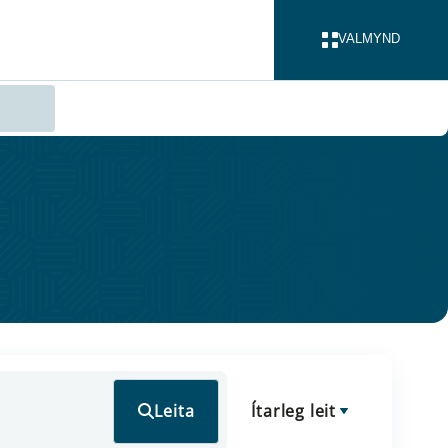
VALMYND
LOKA
Leita
Ítarleg leit