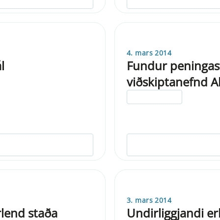
4. mars 2014
l
Fundur peningas
viðskiptanefnd A
ELDRI EN 5 ÁRA
3. mars 2014
rlend staða
Undirliggjandi er