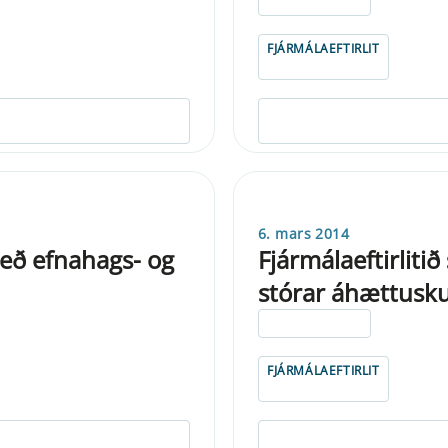
ELDRI EN 5 ÁRA
FJÁRMÁLAEFTIRLIT
6. mars 2014
eð efnahags- og
Fjármálaeftirliti
stórar áhættusk
ELDRI EN 5 ÁRA
FJÁRMÁLAEFTIRLIT