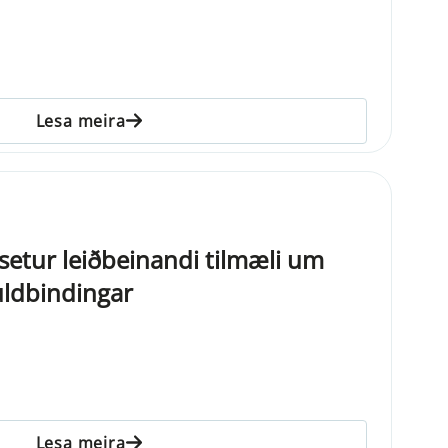
Lesa meira
ð setur leiðbeinandi tilmæli um
uldbindingar
Lesa meira