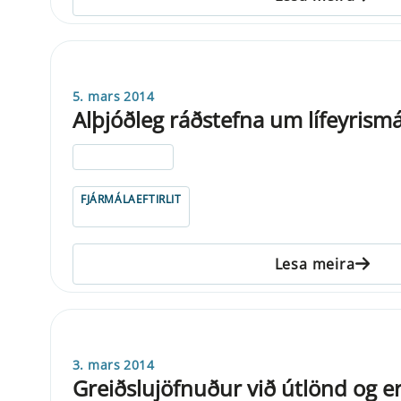
5. mars 2014
Alþjóðleg ráðstefna um lífeyrismá
ELDRI EN 5 ÁRA
FJÁRMÁLAEFTIRLIT
Lesa meira
3. mars 2014
Greiðslujöfnuður við útlönd og e