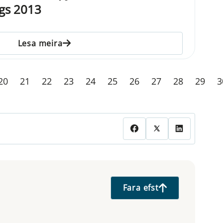
ngs 2013
Lesa meira
20
21
22
23
24
25
26
27
28
29
3
Fara efst