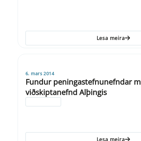
Lesa meira
6. mars 2014
Fundur peningastefnunefndar m
viðskiptanefnd Alþingis
ELDRI EN 5 ÁRA
Lesa meira