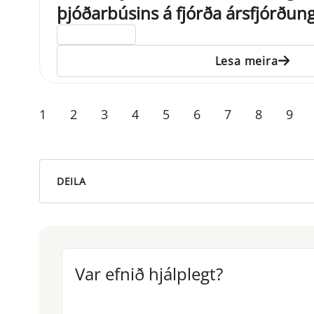
þjóðarbúsins á fjórða ársfjórðun
ELDRI EN 5 ÁRA
Lesa meira
1
2
3
4
5
6
7
8
9
DEILA
Var efnið hjálplegt?
Var efnið hjálplegt?