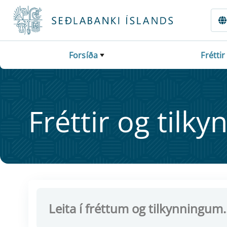
Fara beint í Meginmál
Forsíða
Fréttir
Frétt­ir og til­ky