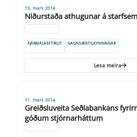
13. mars 2014
Niðurstaða athugunar á starfsemi
ELDRI EN 5 ÁRA
FJÁRMÁLAEFTIRLIT
GAGNSÆISTILKYNNINGAR
Lesa meira
11. mars 2014
Greiðsluveita Seðlabankans fyrir
góðum stjórnarháttum
ELDRI EN 5 ÁRA