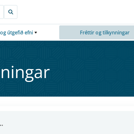
 og útgefið efni
Fréttir og tilkynningar
nn­ing­ar