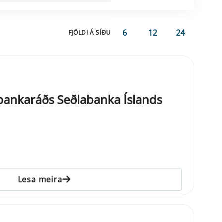
6
12
24
FJÖLDI Á SÍÐU
 bankaráðs Seðlabanka Íslands
Lesa meira