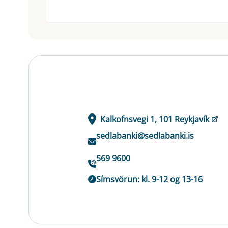
Kalkofnsvegi 1, 101 Reykjavík
sedlabanki@sedlabanki.is
569 9600
Símsvörun: kl. 9-12 og 13-16