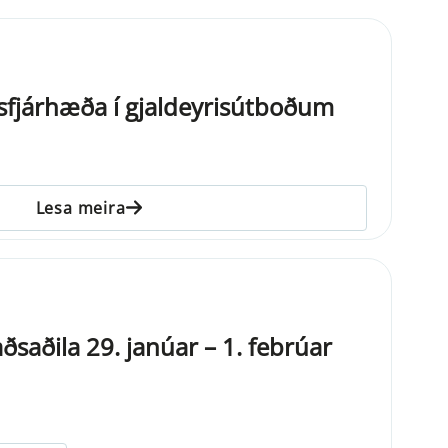
fjárhæða í gjaldeyrisútboðum
Lesa meira
saðila 29. janúar – 1. febrúar