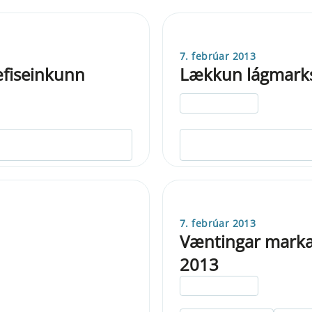
7. febrúar 2013
æfiseinkunn
Lækkun lágmarks
ELDRI EN 5 ÁRA
7. febrúar 2013
Væntingar markað
2013
ELDRI EN 5 ÁRA