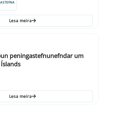
GASTEFNA
Lesa meira
ðun peningastefnunefndar um
 Íslands
Lesa meira