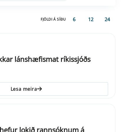
6
12
24
FJÖLDI Á SÍÐU
kkar lánshæfismat ríkissjóðs
Lesa meira
ð hefur lokið rannsóknum á