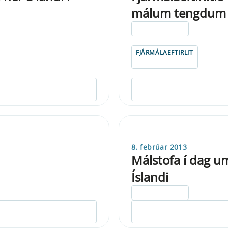
málum tengdum 
ELDRI EN 5 ÁRA
FJÁRMÁLAEFTIRLIT
8. febrúar 2013
Málstofa í dag u
Íslandi
ELDRI EN 5 ÁRA