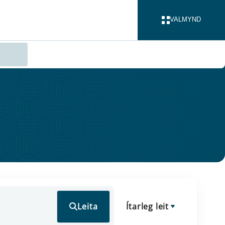
VALMYND
LOKA
Leita
Ítarleg leit