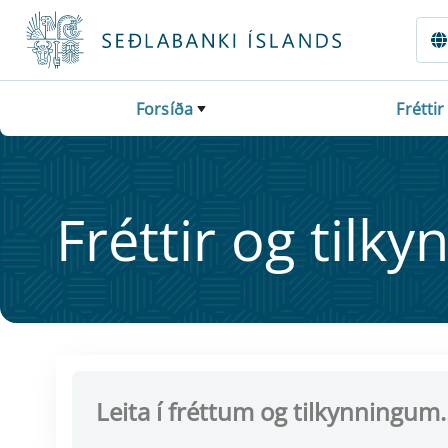
Fara beint í Meginmál
Forsíða
Fréttir
Frétt­ir og til­ky