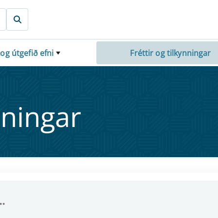
 og útgefið efni
Fréttir og tilkynningar
nn­ing­ar