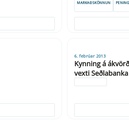
MARKAÐSKÖNNUN
PENIN
6. febrúar 2013
Kynning á ákvör
vexti Seðlabanka
ELDRI EN 5 ÁRA