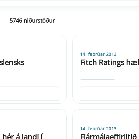
5746 niðurstöður
14. febrúar 2013
íslensks
Fitch Ratings hæ
ELDRI EN 5 ÁRA
14. febrúar 2013
hér á landi í
Fjármálaeftirliti