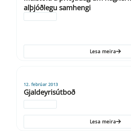
alþjóðlegu samhengi
ELDRI EN 5 ÁRA
Lesa meira
12. febrúar 2013
Gjaldeyrisútboð
ELDRI EN 5 ÁRA
Lesa meira