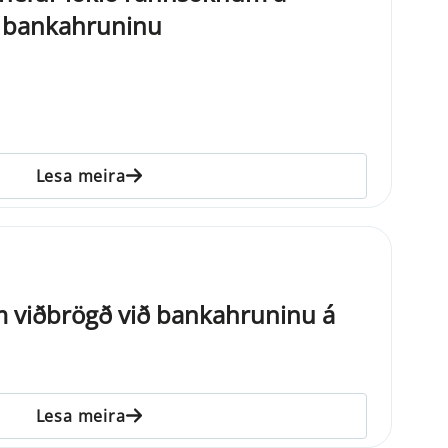
bankahruninu
Lesa meira
m viðbrögð við bankahruninu á
Lesa meira