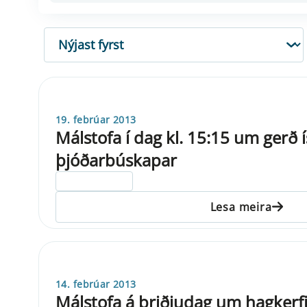
RÖÐUN
19. febrúar 2013
Málstofa í dag kl. 15:15 um gerð 
þjóðarbúskapar
ELDRI EN 5 ÁRA
Lesa meira
14. febrúar 2013
Málstofa á þriðjudag um hagkerfi 