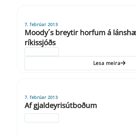
7. febrúar 2013
Moody´s breytir horfum á lánsh
ríkissjóðs
ELDRI EN 5 ÁRA
Lesa meira
7. febrúar 2013
Af gjaldeyrisútboðum
ELDRI EN 5 ÁRA