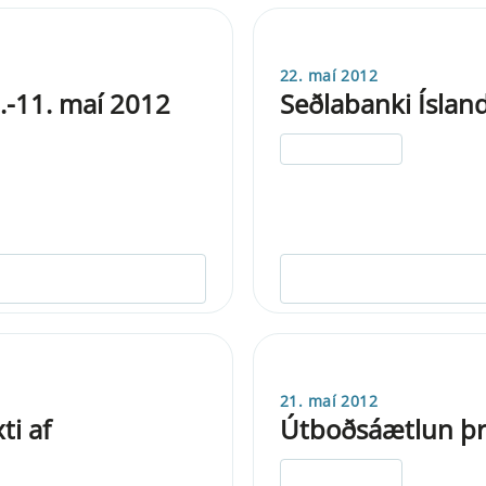
22. maí 2012
-11. maí 2012
Seðlabanki Íslan
ELDRI EN 5 ÁRA
21. maí 2012
ti af
Útboðsáætlun þri
ELDRI EN 5 ÁRA