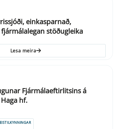
rissjóði, einkasparnað,
fjármálalegan stöðugleika
Lesa meira
unar Fjármálaeftirlitsins á
 Haga hf.
ISTILKYNNINGAR