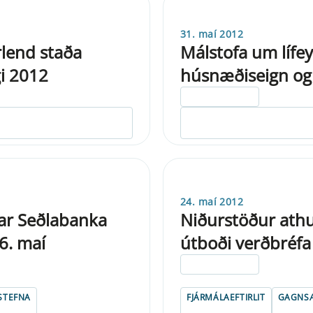
31. maí 2012
rlend staða
Málstofa um lífey
gi 2012
húsnæðiseign og 
ELDRI EN 5 ÁRA
24. maí 2012
ar Seðlabanka
Niðurstöður athug
6. maí
útboði verðbréfa
ELDRI EN 5 ÁRA
STEFNA
FJÁRMÁLAEFTIRLIT
GAGNSÆ