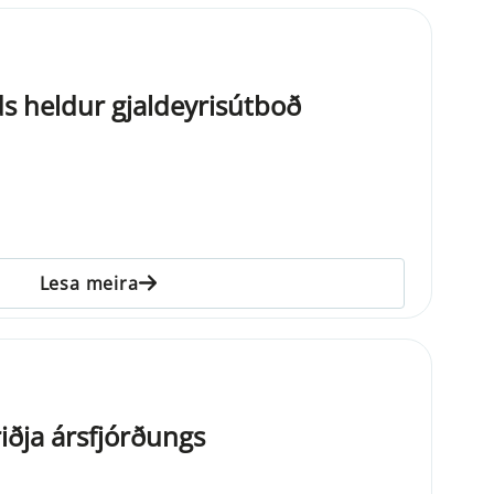
ds heldur gjaldeyrisútboð
Lesa meira
ðja ársfjórðungs