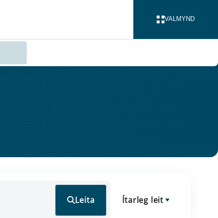
VALMYND
LOKA
Leita
Ítarleg leit