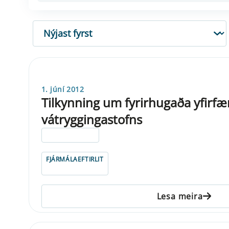
RÖÐUN
1. júní 2012
Tilkynning um fyrirhugaða yfirfæ
vátryggingastofns
ELDRI EN 5 ÁRA
FJÁRMÁLAEFTIRLIT
Lesa meira