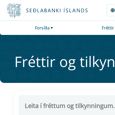
Fara beint í Meginmál
Forsíða
Fréttir
Frétt­ir og til­ky