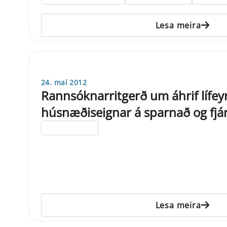
Lesa meira
24. maí 2012
Rannsóknarritgerð um áhrif lífey
húsnæðiseignar á sparnað og fj
ELDRI EN 5 ÁRA
Lesa meira