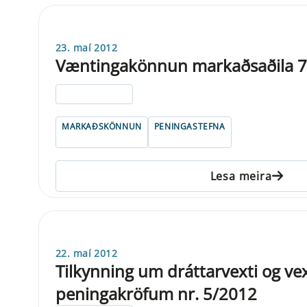
23. maí 2012
Væntingakönnun markaðsaðila 7.
ELDRI EN 5 ÁRA
MARKAÐSKÖNNUN
PENINGASTEFNA
Lesa meira
22. maí 2012
Tilkynning um dráttarvexti og vex
peningakröfum nr. 5/2012