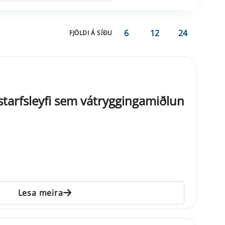
6
12
24
FJÖLDI Á SÍÐU
 starfsleyfi sem vátryggingamiðlun
Lesa meira