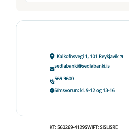
Kalkofnsvegi 1, 101 Reykjavík
sedlabanki@sedlabanki.is
569 9600
Símsvörun: kl. 9-12 og 13-16
KT: 560269-4129
SWIFT: SISLISRE