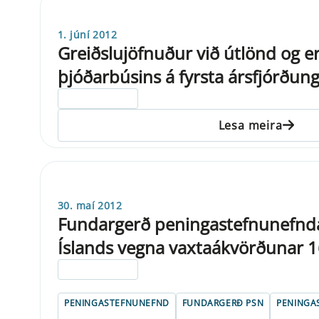
1. júní 2012
Greiðslujöfnuður við útlönd og e
þjóðarbúsins á fyrsta ársfjórðun
ELDRI EN 5 ÁRA
Lesa meira
30. maí 2012
Fundargerð peningastefnunefnd
Íslands vegna vaxtaákvörðunar 1
ELDRI EN 5 ÁRA
PENINGASTEFNUNEFND
FUNDARGERÐ PSN
PENINGA