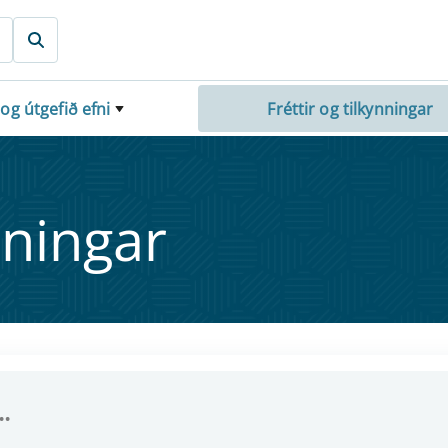
 og útgefið efni
Fréttir og tilkynningar
nn­ing­ar