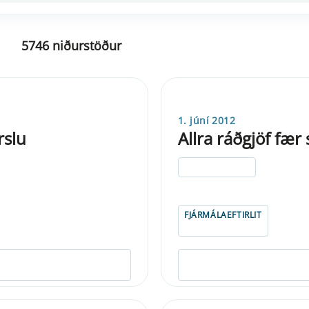
5746 niðurstöður
1. júní 2012
rslu
Allra ráðgjöf fær
ELDRI EN 5 ÁRA
FJÁRMÁLAEFTIRLIT