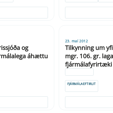
23. maí 2012
rissjóða og
Tilkynning um yfi
ármálalega áhættu
mgr. 106. gr. la
fjármálafyrirtæki
ELDRI EN 5 ÁRA
FJÁRMÁLAEFTIRLIT