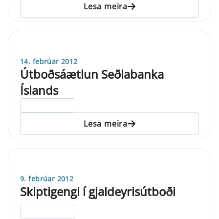
Lesa meira
14. febrúar 2012
Útboðsáætlun Seðlabanka
Íslands
ELDRI EN 5 ÁRA
Lesa meira
9. febrúar 2012
Skiptigengi í gjaldeyrisútboði
ELDRI EN 5 ÁRA