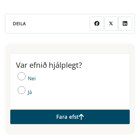
DEILA
Var efnið hjálplegt?
Var efnið hjálplegt?
Nei
Já
Fara efst