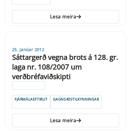
Lesa meira
25. janúar 2012
Sáttargerð vegna brots á 128. gr.
laga nr. 108/2007 um
verðbréfaviðskipti
ELDRI EN 5 ÁRA
FJÁRMÁLAEFTIRLIT
GAGNSÆISTILKYNNINGAR
Lesa meira