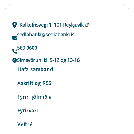
Kalkofnsvegi 1, 101 Reykjavík
sedlabanki@sedlabanki.is
569 9600
Símsvörun: kl. 9-12 og 13-16
Hafa samband
Áskrift og RSS
Fyrir fjölmiðla
Fyrirvari
Veftré