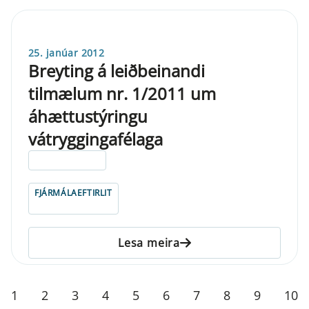
25. janúar 2012
Breyting á leiðbeinandi
tilmælum nr. 1/2011 um
áhættustýringu
vátryggingafélaga
ELDRI EN 5 ÁRA
FJÁRMÁLAEFTIRLIT
Lesa meira
1
2
3
4
5
6
7
8
9
10