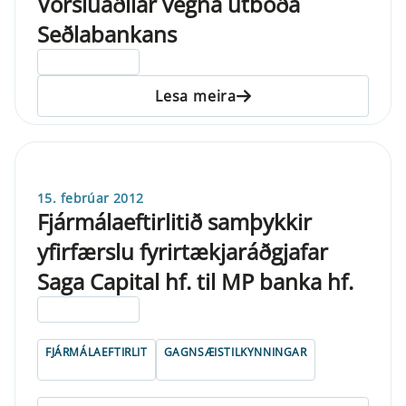
Vörsluaðilar vegna útboða
Seðlabankans
ELDRI EN 5 ÁRA
Lesa meira
15. febrúar 2012
Fjármálaeftirlitið samþykkir
yfirfærslu fyrirtækjaráðgjafar
Saga Capital hf. til MP banka hf.
ELDRI EN 5 ÁRA
FJÁRMÁLAEFTIRLIT
GAGNSÆISTILKYNNINGAR