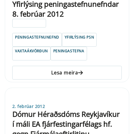
Yfirlýsing peningastefnunefndar
8. febrúar 2012
ELDRI EN 5 ÁRA
PENINGASTEFNUNEFND
YFIRLÝSING PSN
VAXTAÁKVÖRÐUN
PENINGASTEFNA
Lesa meira
2. febrúar 2012
Dómur Héraðsdóms Reykjavíkur
í máli EA fjárfestingarfélags hf.
gegn Fjármálaeftirlitinu