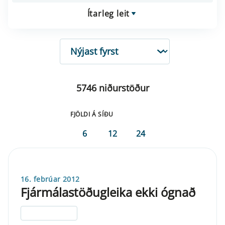
Ítarleg leit
RÖÐUN
5746 niðurstöður
FJÖLDI Á SÍÐU
6
12
24
16. febrúar 2012
Fjármálastöðugleika ekki ógnað
ELDRI EN 5 ÁRA