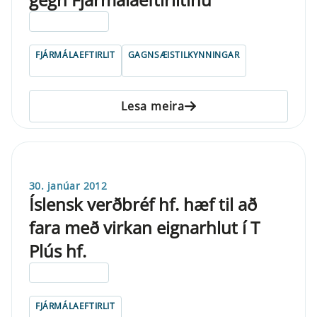
ELDRI EN 5 ÁRA
FJÁRMÁLAEFTIRLIT
GAGNSÆISTILKYNNINGAR
Lesa meira
30. janúar 2012
Íslensk verðbréf hf. hæf til að
fara með virkan eignarhlut í T
Plús hf.
ELDRI EN 5 ÁRA
FJÁRMÁLAEFTIRLIT