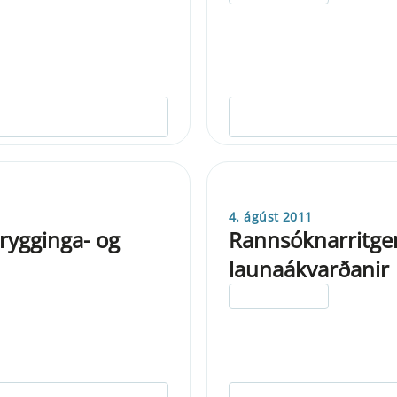
4. ágúst 2011
rygginga- og
Rannsóknarritger
launaákvarðanir
ELDRI EN 5 ÁRA