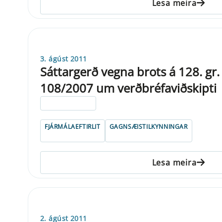
Lesa meira
3. ágúst 2011
Sáttargerð vegna brots á 128. gr. 
108/2007 um verðbréfaviðskipti
ELDRI EN 5 ÁRA
FJÁRMÁLAEFTIRLIT
GAGNSÆISTILKYNNINGAR
Lesa meira
2. ágúst 2011