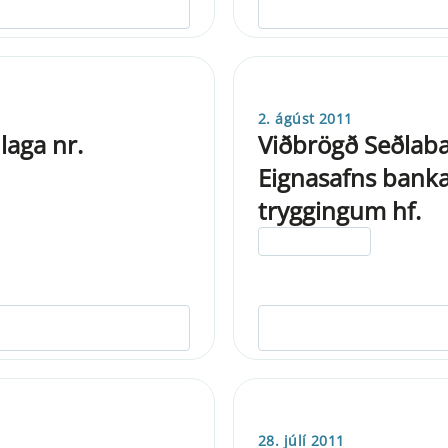
2. ágúst 2011
laga nr.
Viðbrögð Seðlab
Eignasafns bank
tryggingum hf.
ELDRI EN 5 ÁRA
28. júlí 2011