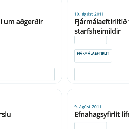
10. ágúst 2011
i um aðgerðir
Fjármálaeftirlitið
starfsheimildir
ELDRI EN 5 ÁRA
FJÁRMÁLAEFTIRLIT
9. ágúst 2011
rslu
Efnahagsyfirlit lí
ELDRI EN 5 ÁRA