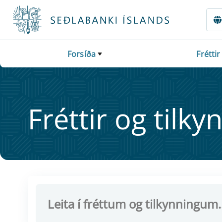
Fara beint í Meginmál
Forsíða
Fréttir
Frétt­ir og til­ky