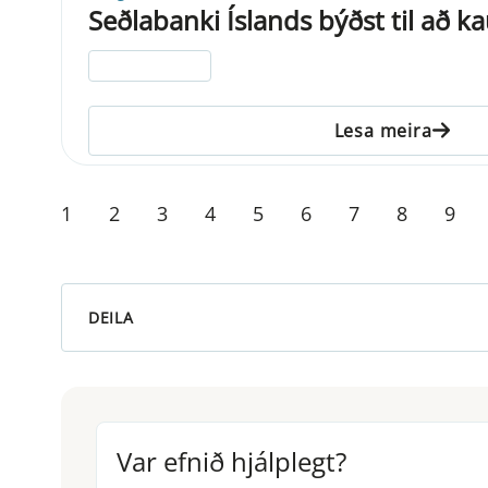
Seðlabanki Íslands býðst til að k
ELDRI EN 5 ÁRA
Lesa meira
1
2
3
4
5
6
7
8
9
DEILA
Var efnið hjálplegt?
Var efnið hjálplegt?