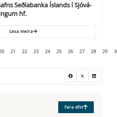
safns Seðlabanka Íslands í Sjóvá-
ingum hf.
Lesa meira
20
21
22
23
24
25
26
27
28
29
3
Fara efst