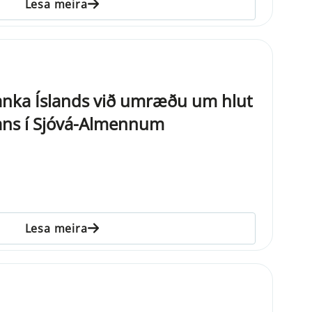
Lesa meira
anka Íslands við umræðu um hlut
ans í Sjóvá-Almennum
Lesa meira