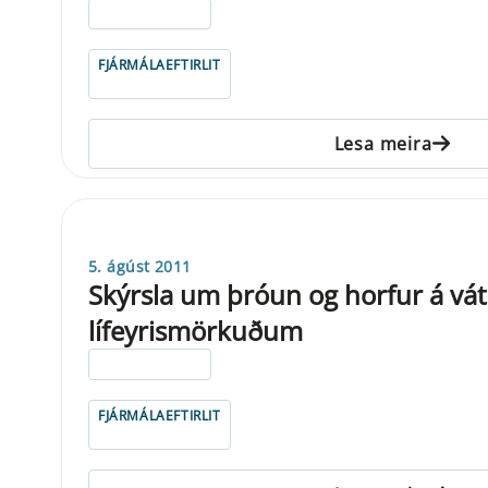
ELDRI EN 5 ÁRA
FJÁRMÁLAEFTIRLIT
Lesa meira
5. ágúst 2011
Skýrsla um þróun og horfur á vát
lífeyrismörkuðum
ELDRI EN 5 ÁRA
FJÁRMÁLAEFTIRLIT