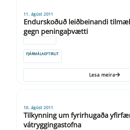
11. ágúst 2011
Endurskoðuð leiðbeinandi tilmæl
gegn peningaþvætti
ELDRI EN 5 ÁRA
FJÁRMÁLAEFTIRLIT
Lesa meira
10. ágúst 2011
Tilkynning um fyrirhugaða yfirfæ
vátryggingastofna