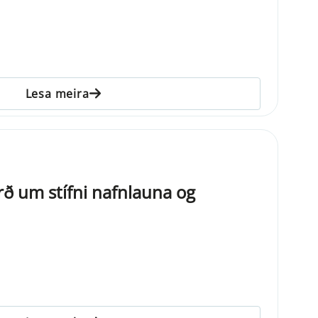
Lesa meira
ð um stífni nafnlauna og