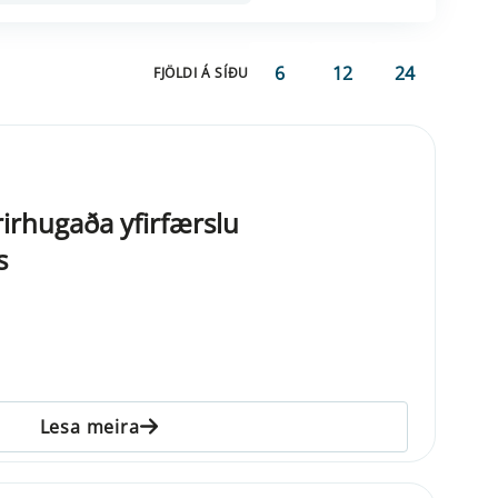
6
12
24
FJÖLDI Á SÍÐU
rirhugaða yfirfærslu
s
Lesa meira