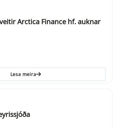
 veitir Arctica Finance hf. auknar
Lesa meira
feyrissjóða