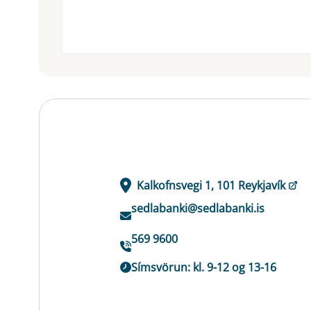
Kalkofnsvegi 1, 101 Reykjavík
sedlabanki@sedlabanki.is
569 9600
Símsvörun: kl. 9-12 og 13-16