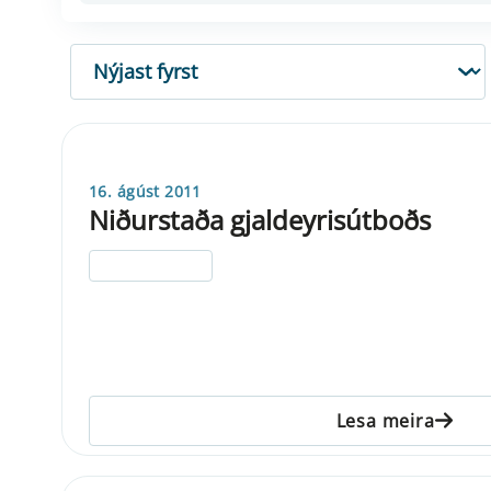
RÖÐUN
16. ágúst 2011
Niðurstaða gjaldeyrisútboðs
ELDRI EN 5 ÁRA
Lesa meira