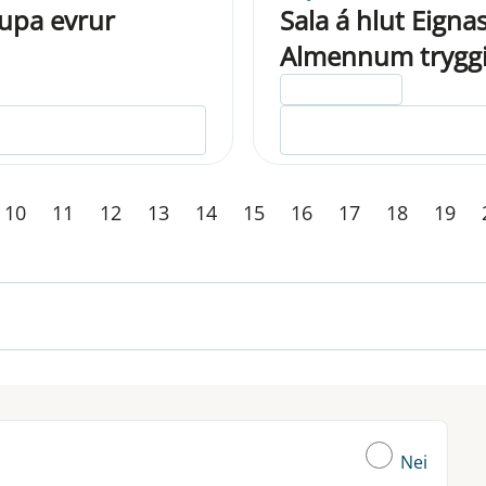
aupa evrur
Sala á hlut Eigna
Almennum trygg
ELDRI EN 5 ÁRA
10
11
12
13
14
15
16
17
18
19
Nei