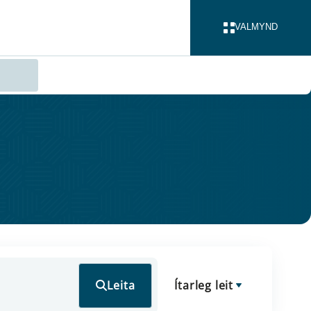
VALMYND
LOKA
Leita
Ítarleg leit