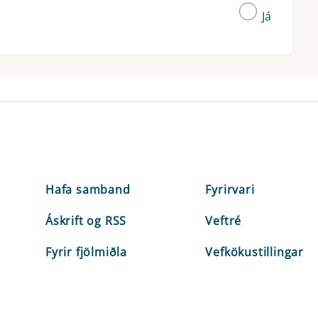
Já
Hafa samband
Fyrirvari
Áskrift og RSS
Veftré
Fyrir fjölmiðla
Vefkökustillingar