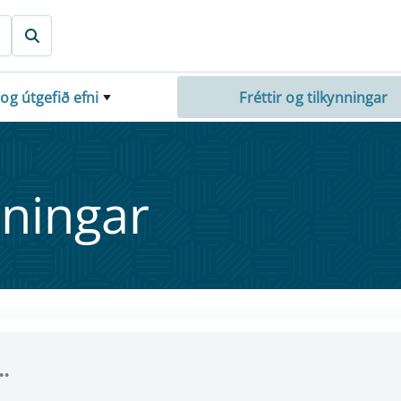
 og útgefið efni
Fréttir og tilkynningar
nn­ing­ar