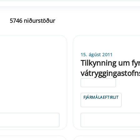
5746 niðurstöður
15. ágúst 2011
Tilkynning um fy
vátryggingastofn
ELDRI EN 5 ÁRA
FJÁRMÁLAEFTIRLIT