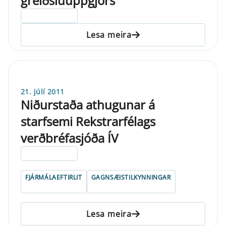
greiðsluuppgjörs
ELDRI EN 5 ÁRA
Lesa meira
21. júlí 2011
Niðurstaða athugunar á
starfsemi Rekstrarfélags
verðbréfasjóða ÍV
ELDRI EN 5 ÁRA
FJÁRMÁLAEFTIRLIT
GAGNSÆISTILKYNNINGAR
Lesa meira