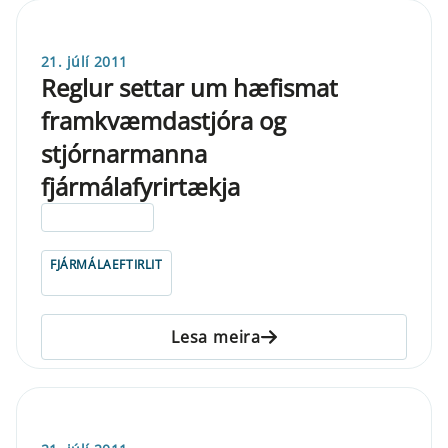
21. júlí 2011
Reglur settar um hæfismat
framkvæmdastjóra og
stjórnarmanna
fjármálafyrirtækja
ELDRI EN 5 ÁRA
FJÁRMÁLAEFTIRLIT
Lesa meira