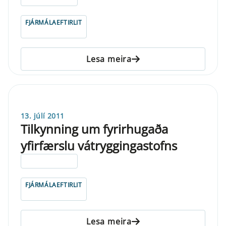
FJÁRMÁLAEFTIRLIT
Lesa meira
13. júlí 2011
Tilkynning um fyrirhugaða
yfirfærslu vátryggingastofns
ELDRI EN 5 ÁRA
FJÁRMÁLAEFTIRLIT
Lesa meira