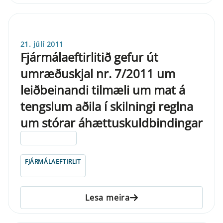
21. júlí 2011
Fjármálaeftirlitið gefur út
umræðuskjal nr. 7/2011 um
leiðbeinandi tilmæli um mat á
tengslum aðila í skilningi reglna
um stórar áhættuskuldbindingar
ELDRI EN 5 ÁRA
FJÁRMÁLAEFTIRLIT
Lesa meira