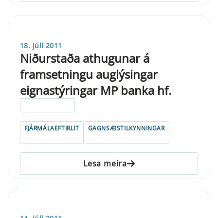
18. júlí 2011
Niðurstaða athugunar á
framsetningu auglýsingar
eignastýringar MP banka hf.
ELDRI EN 5 ÁRA
FJÁRMÁLAEFTIRLIT
GAGNSÆISTILKYNNINGAR
Lesa meira