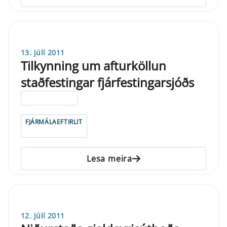
13. júlí 2011
Tilkynning um afturköllun
staðfestingar fjárfestingarsjóðs
ELDRI EN 5 ÁRA
FJÁRMÁLAEFTIRLIT
Lesa meira
12. júlí 2011