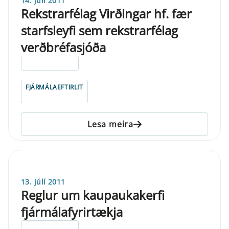
14. júlí 2011
Rekstrarfélag Virðingar hf. fær
starfsleyfi sem rekstrarfélag
verðbréfasjóða
ELDRI EN 5 ÁRA
FJÁRMÁLAEFTIRLIT
Lesa meira
13. júlí 2011
Reglur um kaupaukakerfi
fjármálafyrirtækja
ELDRI EN 5 ÁRA