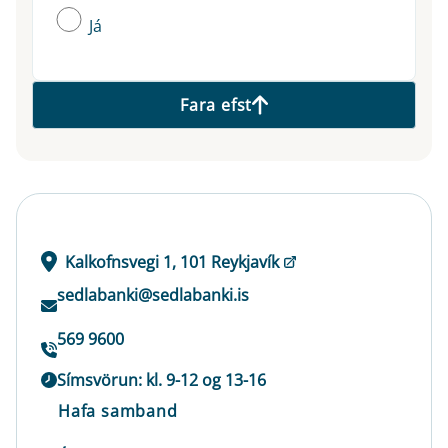
Já
Fara efst
Kalkofnsvegi 1, 101 Reykjavík
sedlabanki@sedlabanki.is
569 9600
Símsvörun: kl. 9-12 og 13-16
Hafa samband