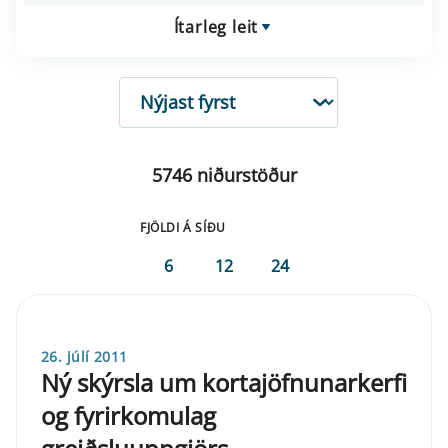
Ítarleg leit
RÖÐUN
5746 niðurstöður
FJÖLDI Á SÍÐU
6
12
24
26. júlí 2011
Ný skýrsla um kortajöfnunarkerfi
og fyrirkomulag