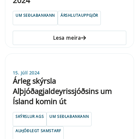
2024
UM SEÐLABANKANN
ÁRSHLUTAUPPGJÖR
Lesa meira
15. júlí 2024
Árleg skýrsla
Alþjóðagjaldeyrissjóðsins um
Ísland komin út
SKÝRSLUR AGS
UM SEÐLABANKANN
ALÞJÓÐLEGT SAMSTARF