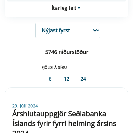
Ítarleg leit
RÖÐUN
5746 niðurstöður
FJÖLDI Á SÍÐU
6
12
24
29. júlí 2024
Árshlutauppgjör Seðlabanka
Íslands fyrir fyrri helming ársins