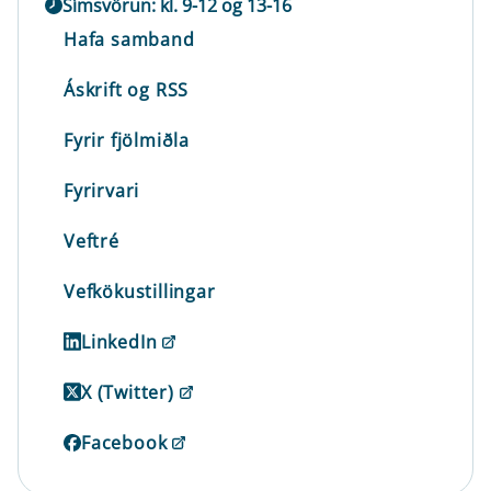
Símsvörun: kl. 9-12 og 13-16
Hafa samband
Áskrift og RSS
Fyrir fjölmiðla
Fyrirvari
Veftré
Vefkökustillingar
LinkedIn
X (Twitter)
Facebook