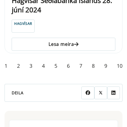
Hagvísar Seðlabanka Íslands 28.
júní 2024
HAGVÍSAR
Lesa meira
1
2
3
4
5
6
7
8
9
10
DEILA