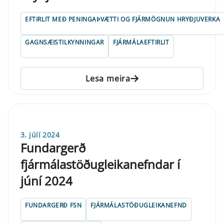
EFTIRLIT MEÐ PENINGAÞVÆTTI OG FJÁRMÖGNUN HRYÐJUVERKA
GAGNSÆISTILKYNNINGAR
FJÁRMÁLAEFTIRLIT
Lesa meira
3. júlí 2024
Fundargerð
fjármálastöðugleikanefndar í
júní 2024
FUNDARGERÐ FSN
FJÁRMÁLASTÖÐUGLEIKANEFND