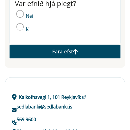
Var efnið hjálplegt?
Var efnið hjálplegt?
Nei
Já
Fara efst
Kalkofnsvegi 1, 101 Reykjavík
sedlabanki@sedlabanki.is
569 9600