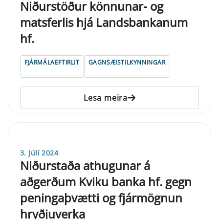
Niðurstöður könnunar- og
matsferlis hjá Landsbankanum
hf.
FJÁRMÁLAEFTIRLIT
GAGNSÆISTILKYNNINGAR
Lesa meira
3. júlí 2024
Niðurstaða athugunar á
aðgerðum Kviku banka hf. gegn
peningaþvætti og fjármögnun
hryðjuverka