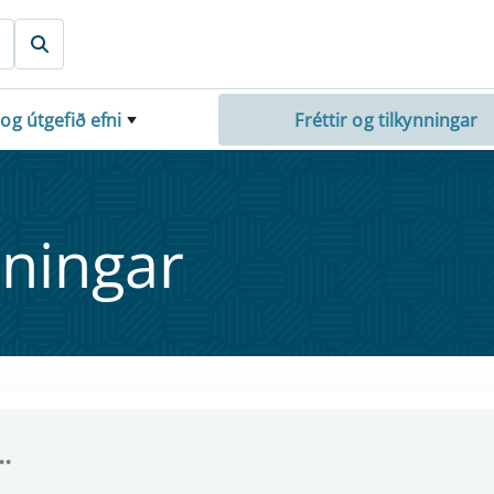
 og útgefið efni
Fréttir og tilkynningar
nn­ing­ar