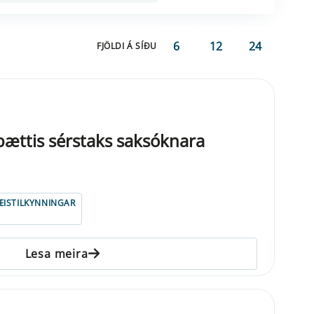
6
12
24
FJÖLDI Á SÍÐU
mbættis sérstaks saksóknara
ISTILKYNNINGAR
Lesa meira