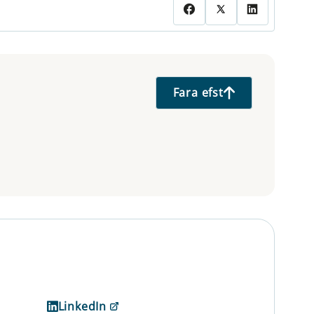
Fara efst
LinkedIn