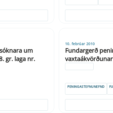
10. febrúar 2010
aksóknara um
Fundargerð peni
 gr. laga nr.
vaxtaákvörðunar
ELDRI EN 5 ÁRA
PENINGASTEFNUNEFND
F