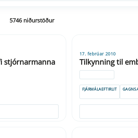
5746 niðurstöður
17. febrúar 2010
i stjórnarmanna
Tilkynning til e
ELDRI EN 5 ÁRA
FJÁRMÁLAEFTIRLIT
GAGNSÆ