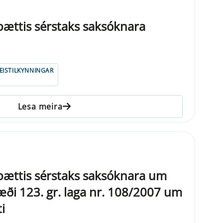
mbættis sérstaks saksóknara
ISTILKYNNINGAR
Lesa meira
mbættis sérstaks saksóknara um
æði 123. gr. laga nr. 108/2007 um
i