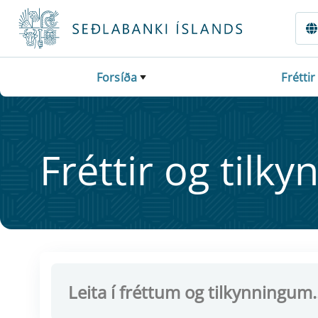
Fara beint í Meginmál
Forsíða
Fréttir
Frétt­ir og til­ky