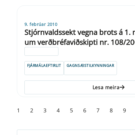
9. febrúar 2010
Stjórnvaldssekt vegna brots á 1. m
um verðbréfaviðskipti nr. 108/2
ELDRI EN 5 ÁRA
FJÁRMÁLAEFTIRLIT
GAGNSÆISTILKYNNINGAR
Lesa meira
1
2
3
4
5
6
7
8
9