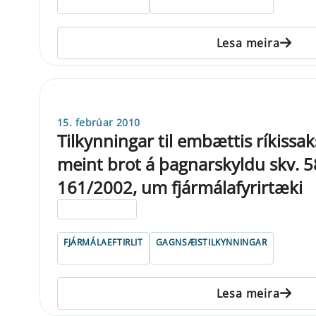
Lesa meira
15. febrúar 2010
Tilkynningar til embættis ríkiss
meint brot á þagnarskyldu skv. 58.
161/2002, um fjármálafyrirtæki
ELDRI EN 5 ÁRA
FJÁRMÁLAEFTIRLIT
GAGNSÆISTILKYNNINGAR
Lesa meira