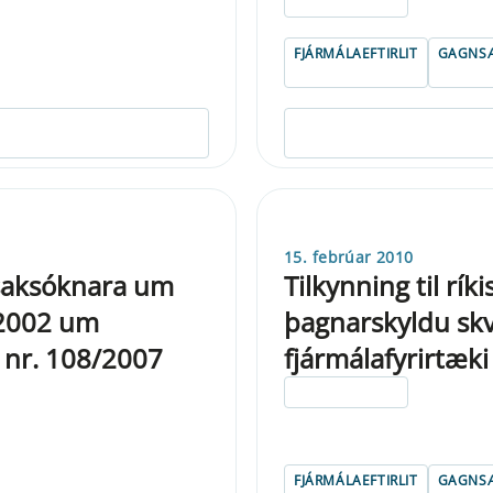
ELDRI EN 5 ÁRA
FJÁRMÁLAEFTIRLIT
GAGNSÆ
15. febrúar 2010
 saksóknara um
Tilkynning til rí
1/2002 um
þagnarskyldu skv.
a nr. 108/2007
fjármálafyrirtæki
ELDRI EN 5 ÁRA
FJÁRMÁLAEFTIRLIT
GAGNSÆ