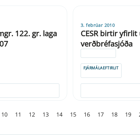
3. febrúar 2010
gr. 122. gr. laga
CESR birtir yfirl
007
verðbréfasjóða
ELDRI EN 5 ÁRA
FJÁRMÁLAEFTIRLIT
10
11
12
13
14
15
16
17
18
19