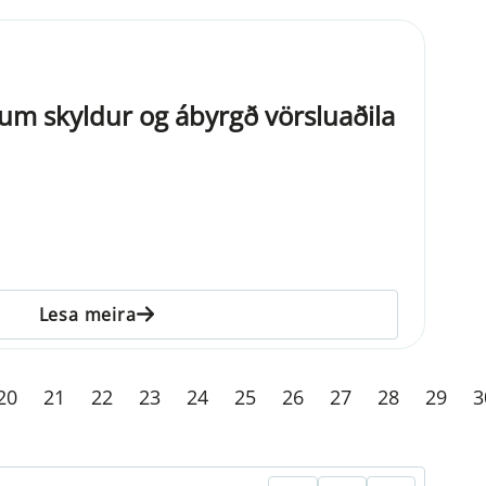
it um skyldur og ábyrgð vörsluaðila
Lesa meira
20
21
22
23
24
25
26
27
28
29
3