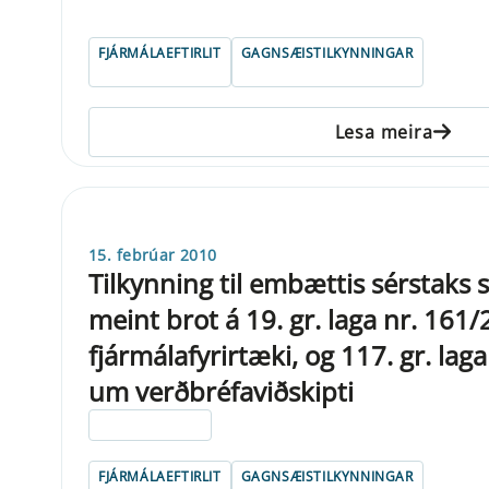
FJÁRMÁLAEFTIRLIT
GAGNSÆISTILKYNNINGAR
Lesa meira
15. febrúar 2010
Tilkynning til embættis sérstaks
meint brot á 19. gr. laga nr. 16
fjármálafyrirtæki, og 117. gr. lag
um verðbréfaviðskipti
ELDRI EN 5 ÁRA
FJÁRMÁLAEFTIRLIT
GAGNSÆISTILKYNNINGAR