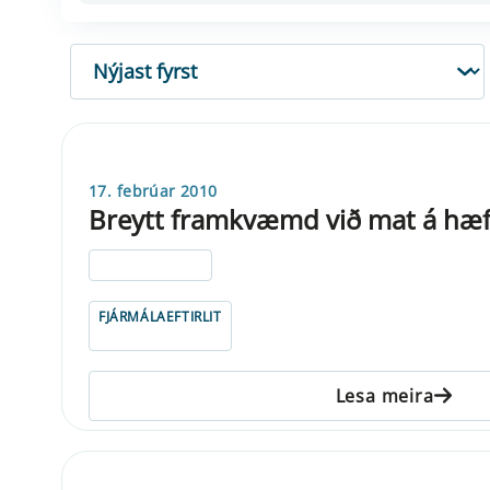
RÖÐUN
17. febrúar 2010
Breytt framkvæmd við mat á hæf
ELDRI EN 5 ÁRA
FJÁRMÁLAEFTIRLIT
Lesa meira