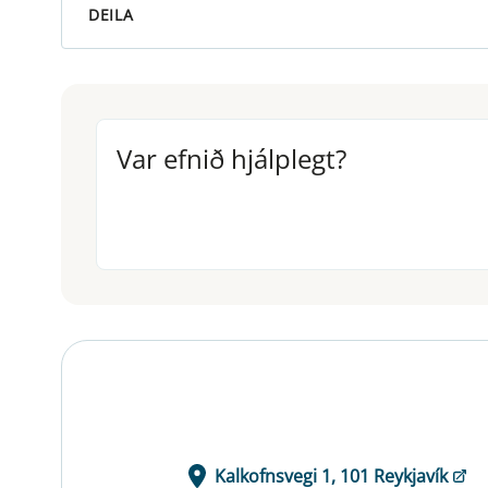
DEILA
Var efnið hjálplegt?
Var efnið hjálplegt?
Kalkofnsvegi 1, 101 Reykjavík