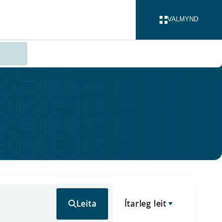
VALMYND
LOKA
Leita
Ítarleg leit