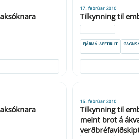
17. febrúar 2010
 saksóknara
Tilkynning til e
ELDRI EN 5 ÁRA
FJÁRMÁLAEFTIRLIT
GAGNSÆ
15. febrúar 2010
 saksóknara
Tilkynning til e
meint brot á ákv
verðbréfaviðskipt