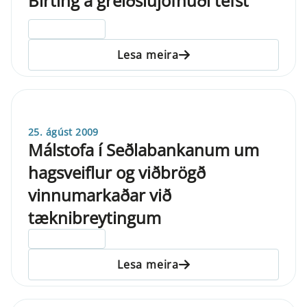
Birting á greiðslujöfnuði tefst
ELDRI EN 5 ÁRA
Lesa meira
25. ágúst 2009
Málstofa í Seðlabankanum um
hagsveiflur og viðbrögð
vinnumarkaðar við
tæknibreytingum
ELDRI EN 5 ÁRA
Lesa meira