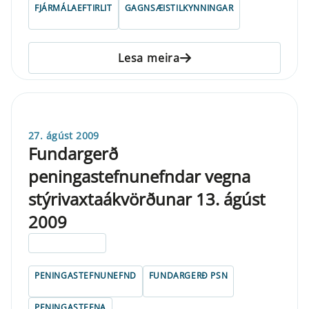
FJÁRMÁLAEFTIRLIT
GAGNSÆISTILKYNNINGAR
Lesa meira
27. ágúst 2009
Fundargerð
peningastefnunefndar vegna
stýrivaxtaákvörðunar 13. ágúst
2009
ELDRI EN 5 ÁRA
PENINGASTEFNUNEFND
FUNDARGERÐ PSN
PENINGASTEFNA