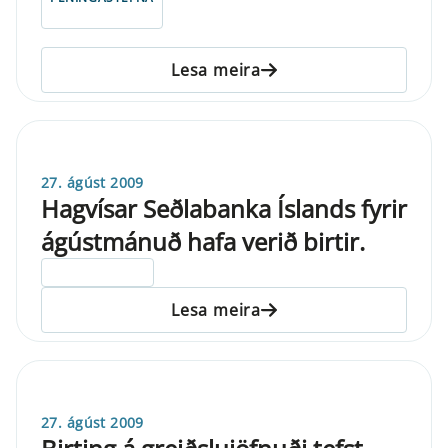
Lesa meira
27. ágúst 2009
Hagvísar Seðlabanka Íslands fyrir
ágústmánuð hafa verið birtir.
ELDRI EN 5 ÁRA
Lesa meira
27. ágúst 2009