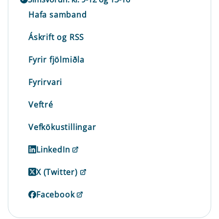
Hafa samband
Áskrift og RSS
Fyrir fjölmiðla
Fyrirvari
Veftré
Vefkökustillingar
LinkedIn
X (Twitter)
Facebook