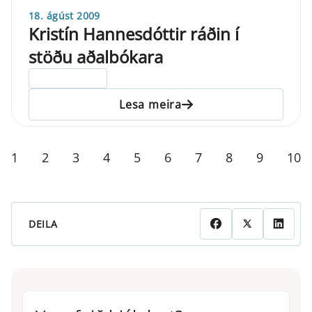
18. ágúst 2009
Kristín Hannesdóttir ráðin í
stöðu aðalbókara
ELDRI EN 5 ÁRA
Lesa meira
1
2
3
4
5
6
7
8
9
10
DEILA