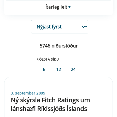
Ítarleg leit
RÖÐUN
5746 niðurstöður
FJÖLDI Á SÍÐU
6
12
24
3. september 2009
Ný skýrsla Fitch Ratings um
lánshæfi Ríkissjóðs Íslands
ELDRI EN 5 ÁRA