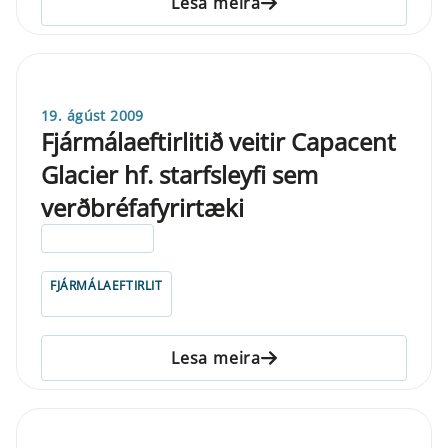
Lesa meira
19. ágúst 2009
Fjármálaeftirlitið veitir Capacent
Glacier hf. starfsleyfi sem
verðbréfafyrirtæki
ELDRI EN 5 ÁRA
FJÁRMÁLAEFTIRLIT
Lesa meira