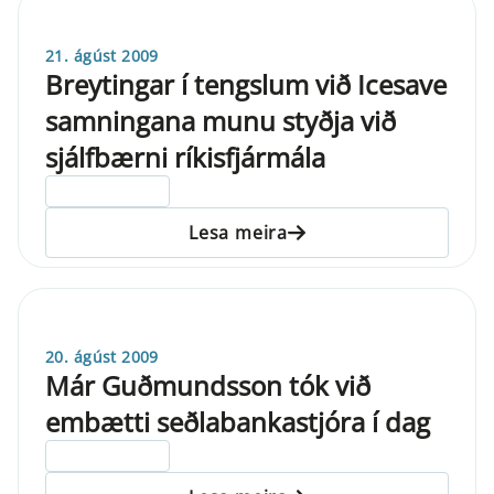
21. ágúst 2009
Breytingar í tengslum við Icesave
samningana munu styðja við
sjálfbærni ríkisfjármála
ELDRI EN 5 ÁRA
Lesa meira
20. ágúst 2009
Már Guðmundsson tók við
embætti seðlabankastjóra í dag
ELDRI EN 5 ÁRA