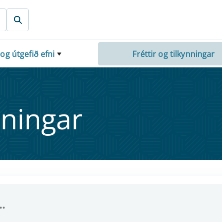
 og útgefið efni
Fréttir og tilkynningar
nn­ing­ar