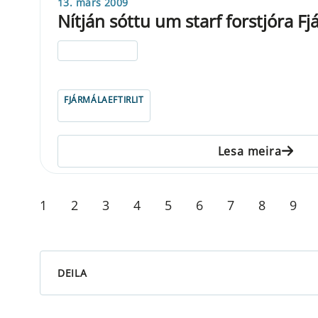
13. mars 2009
Nítján sóttu um starf forstjóra Fjá
ELDRI EN 5 ÁRA
FJÁRMÁLAEFTIRLIT
Lesa meira
1
2
3
4
5
6
7
8
9
DEILA