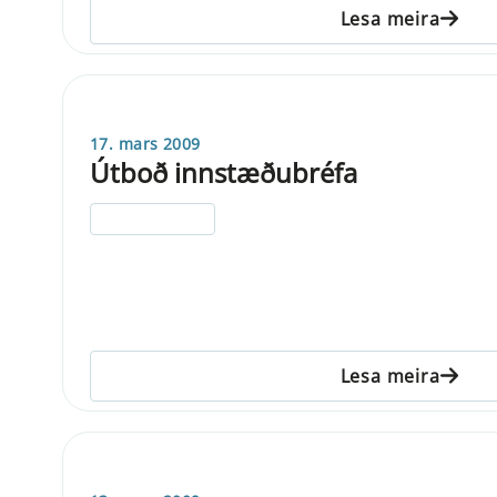
Lesa meira
17. mars 2009
Útboð innstæðubréfa
ELDRI EN 5 ÁRA
Lesa meira