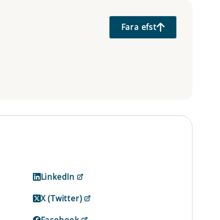
Fara efst
LinkedIn
X (Twitter)
Facebook