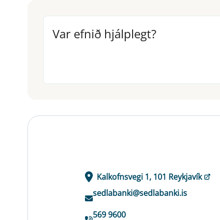
Var efnið hjálplegt?
Var efnið hjálplegt?
Kalkofnsvegi 1, 101 Reykjavík
sedlabanki@sedlabanki.is
569 9600