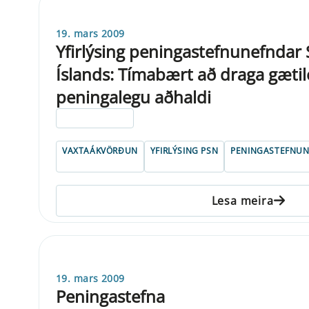
19. mars 2009
Yfirlýsing peningastefnunefndar
Íslands: Tímabært að draga gætil
peningalegu aðhaldi
ELDRI EN 5 ÁRA
VAXTAÁKVÖRÐUN
YFIRLÝSING PSN
PENINGASTEFNU
Lesa meira
19. mars 2009
Peningastefna