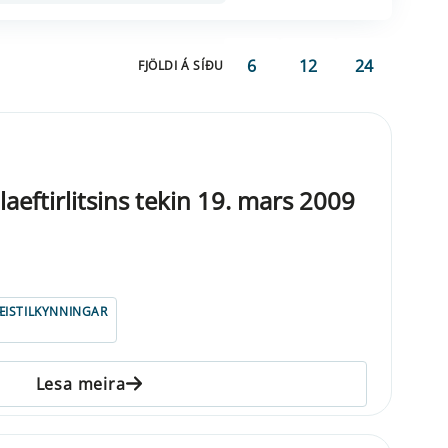
6
12
24
FJÖLDI Á SÍÐU
eftirlitsins tekin 19. mars 2009
ISTILKYNNINGAR
Lesa meira