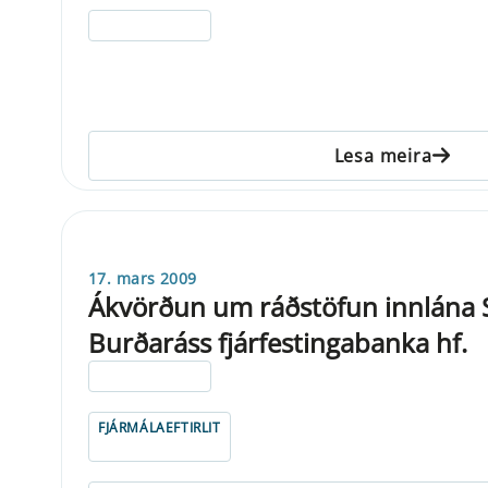
ELDRI EN 5 ÁRA
Lesa meira
17. mars 2009
Ákvörðun um ráðstöfun innlána 
Burðaráss fjárfestingabanka hf.
ELDRI EN 5 ÁRA
FJÁRMÁLAEFTIRLIT