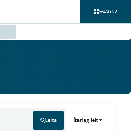
VALMYND
LOKA
Leita
Ítarleg leit