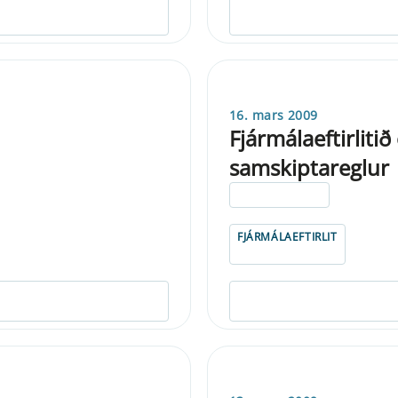
16. mars 2009
Fjármálaeftirliti
samskiptareglur
ELDRI EN 5 ÁRA
FJÁRMÁLAEFTIRLIT