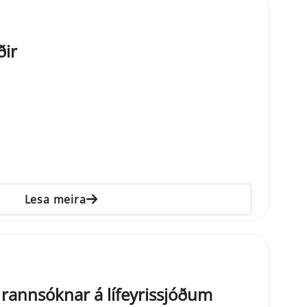
ðir
Lesa meira
 rannsóknar á lífeyrissjóðum