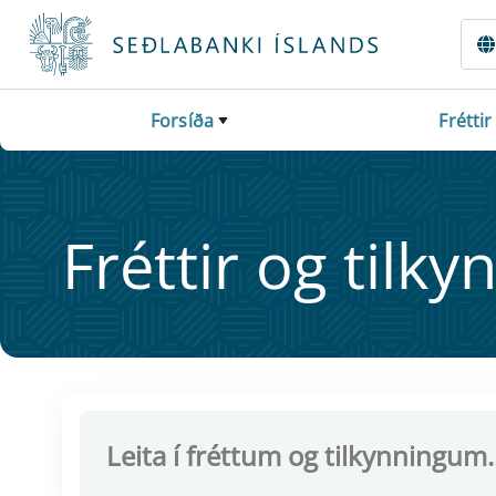
Fara beint í Meginmál
Forsíða
Fréttir
Frétt­ir og til­ky