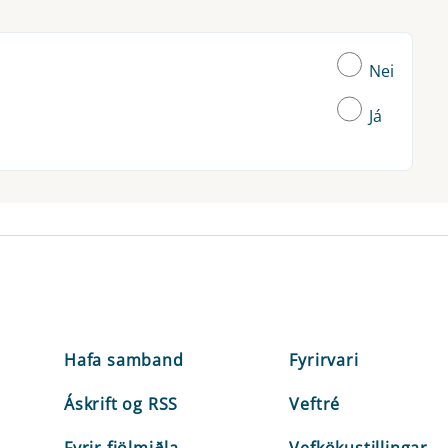
Nei
Já
Hafa samband
Fyrirvari
Áskrift og RSS
Veftré
Fyrir fjölmiðla
Vefkökustillingar