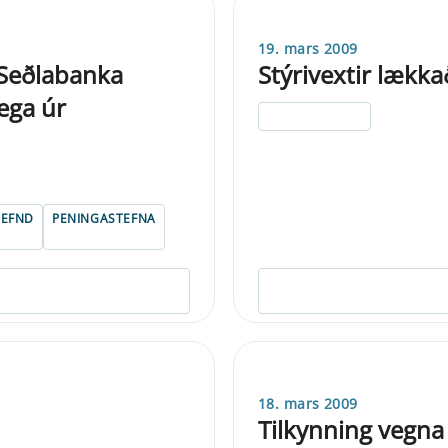
19. mars 2009
 Seðlabanka
Stýrivextir lækka
ega úr
ELDRI EN 5 ÁRA
NEFND
PENINGASTEFNA
18. mars 2009
Tilkynning vegna