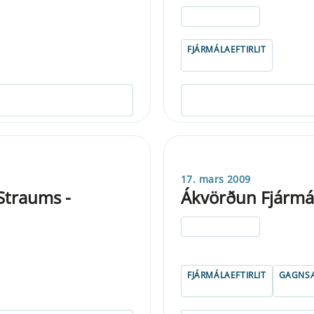
ELDRI EN 5 ÁRA
FJÁRMÁLAEFTIRLIT
17. mars 2009
Straums -
Ákvörðun Fjármála
ELDRI EN 5 ÁRA
FJÁRMÁLAEFTIRLIT
GAGNSÆ