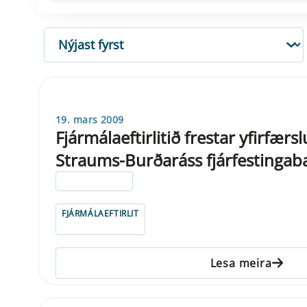
RÖÐUN
19. mars 2009
Fjármálaeftirlitið frestar yfirfærs
Straums-Burðaráss fjárfestingab
ELDRI EN 5 ÁRA
FJÁRMÁLAEFTIRLIT
Lesa meira