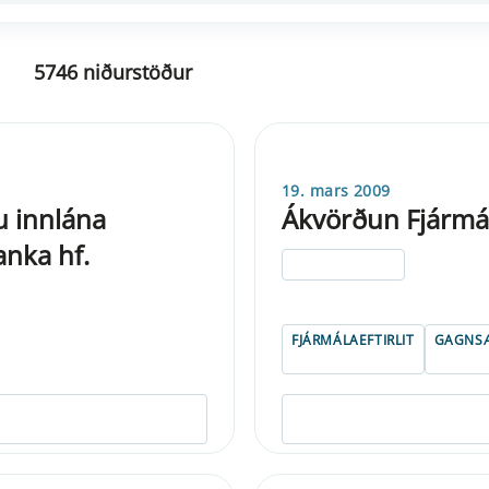
5746 niðurstöður
19. mars 2009
lu innlána
Ákvörðun Fjármála
anka hf.
ELDRI EN 5 ÁRA
FJÁRMÁLAEFTIRLIT
GAGNSÆ