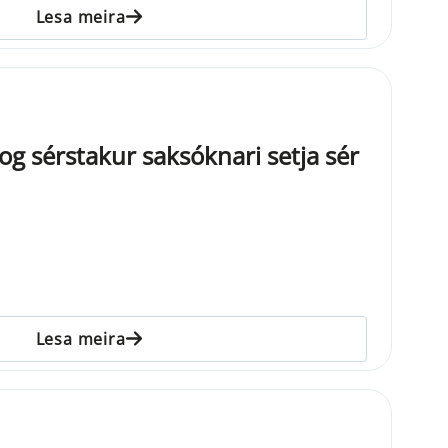
Lesa meira
ð og sérstakur saksóknari setja sér
Lesa meira