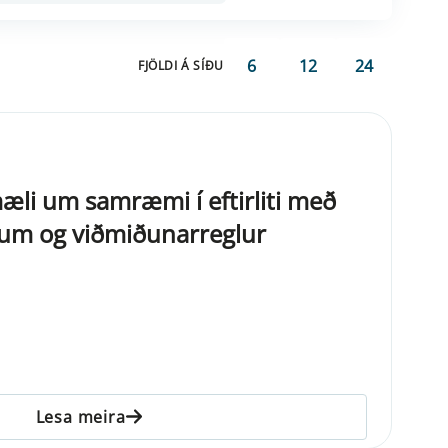
6
12
24
FJÖLDI Á SÍÐU
mæli um samræmi í eftirliti með
jum og viðmiðunarreglur
Lesa meira