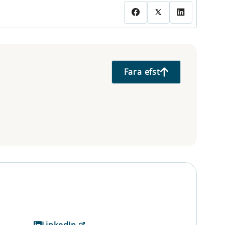
Fara efst
LinkedIn