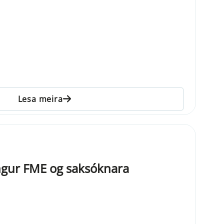
Lesa meira
gur FME og saksóknara