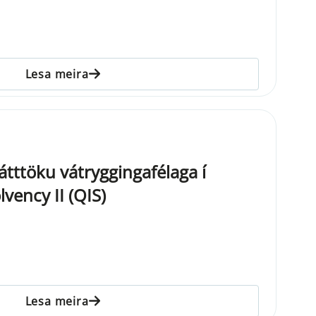
Lesa meira
átttöku vátryggingafélaga í
vency II (QIS)
Lesa meira