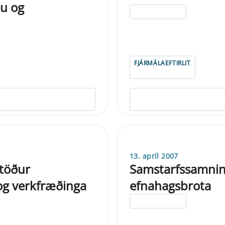
u og
ELDRI EN 5 ÁRA
FJÁRMÁLAEFTIRLIT
13. apríl 2007
stöður
Samstarfssamnin
og verkfræðinga
efnahagsbrota
ELDRI EN 5 ÁRA