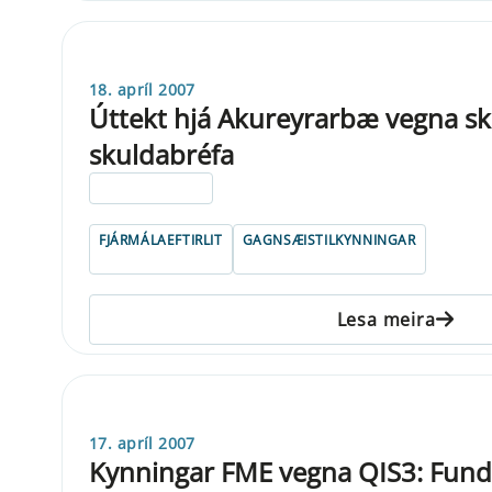
18. apríl 2007
Úttekt hjá Akureyrarbæ vegna sk
skuldabréfa
ELDRI EN 5 ÁRA
FJÁRMÁLAEFTIRLIT
GAGNSÆISTILKYNNINGAR
Lesa meira
17. apríl 2007
Kynningar FME vegna QIS3: Fun