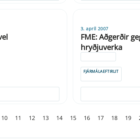
3. apríl 2007
vel
FME: Aðgerðir g
hryðjuverka
ELDRI EN 5 ÁRA
FJÁRMÁLAEFTIRLIT
10
11
12
13
14
15
16
17
18
19