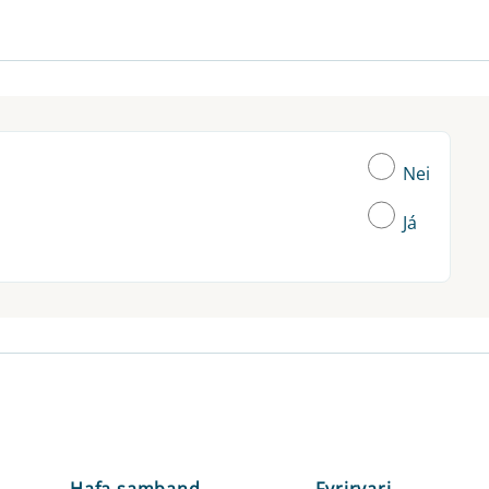
Nei
Já
Hafa samband
Fyrirvari