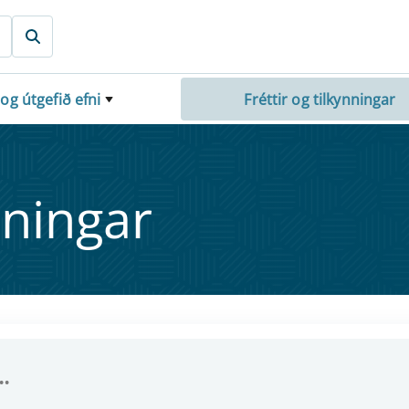
 og útgefið efni
Fréttir og tilkynningar
nn­ing­ar