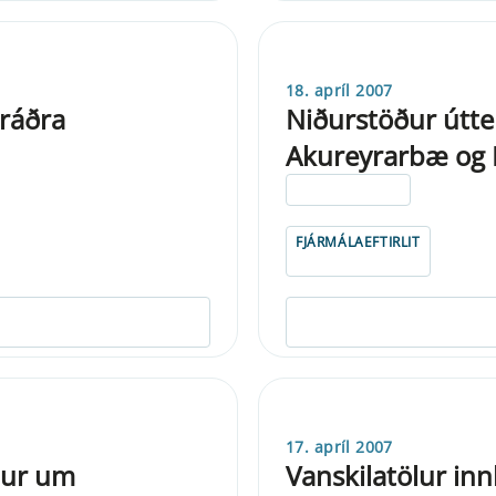
18. apríl 2007
ráðra
Niðurstöður útte
Akureyrarbæ og K
ELDRI EN 5 ÁRA
FJÁRMÁLAEFTIRLIT
17. apríl 2007
dur um
Vanskilatölur in