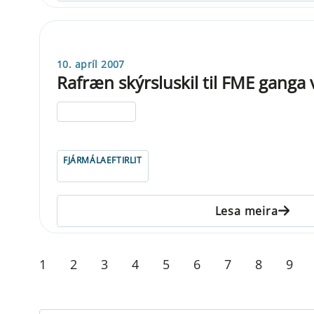
10. apríl 2007
Rafræn skýrsluskil til FME ganga 
ELDRI EN 5 ÁRA
FJÁRMÁLAEFTIRLIT
Lesa meira
1
2
3
4
5
6
7
8
9