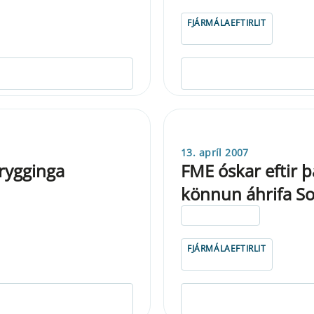
FJÁRMÁLAEFTIRLIT
13. apríl 2007
trygginga
FME óskar eftir þ
könnun áhrifa Sol
ELDRI EN 5 ÁRA
FJÁRMÁLAEFTIRLIT