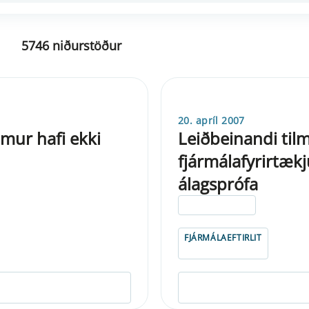
5746 niðurstöður
20. apríl 2007
mur hafi ekki
Leiðbeinandi til
fjármálafyrirtæk
álagsprófa
ELDRI EN 5 ÁRA
FJÁRMÁLAEFTIRLIT