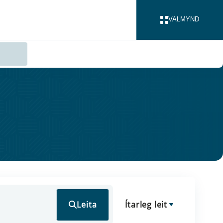
VALMYND
LOKA
Leita
Ítarleg leit