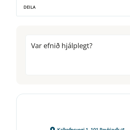
DEILA
Var efnið hjálplegt?
Var efnið hjálplegt?
Kalkofnsvegi 1, 101 Reykjavík