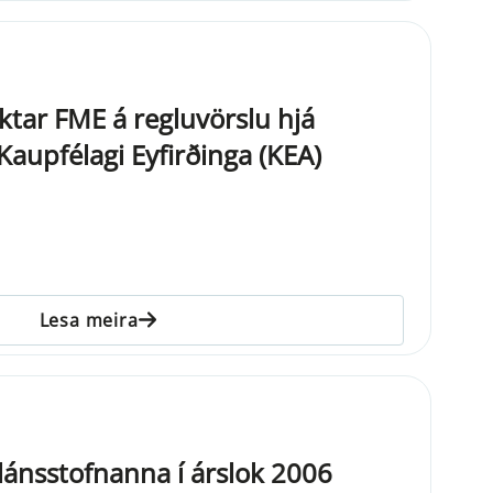
ktar FME á regluvörslu hjá
aupfélagi Eyfirðinga (KEA)
Lesa meira
nlánsstofnanna í árslok 2006