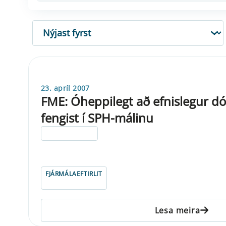
RÖÐUN
23. apríl 2007
FME: Óheppilegt að efnislegur dó
fengist í SPH-málinu
ELDRI EN 5 ÁRA
FJÁRMÁLAEFTIRLIT
Lesa meira