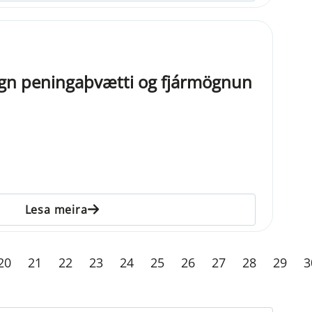
egn peningaþvætti og fjármögnun
Lesa meira
20
21
22
23
24
25
26
27
28
29
3