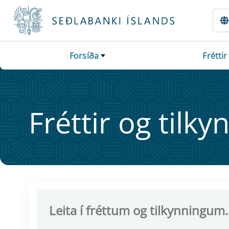
Fara beint í Meginmál
Forsíða
Fréttir
Frétt­ir og til­ky