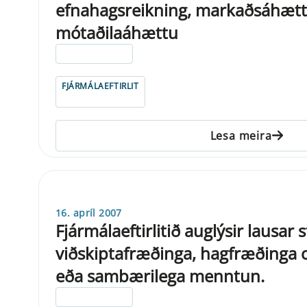
efnahagsreikning, markaðsáhætt
mótaðilaáhættu
ELDRI EN 5 ÁRA
FJÁRMÁLAEFTIRLIT
Lesa meira
16. apríl 2007
Fjármálaeftirlitið auglýsir lausar 
viðskiptafræðinga, hagfræðinga 
eða sambærilega menntun.
ELDRI EN 5 ÁRA