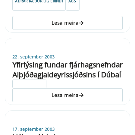
AÐRAR RÆÐUR OG ERINDI
AGS
Lesa meira
22. september 2003
Yfirlýsing fundar fjárhagsnefndar
Alþjóðagjaldeyrissjóðsins í Dúbaí
ELDRI EN 5 ÁRA
Lesa meira
17. september 2003