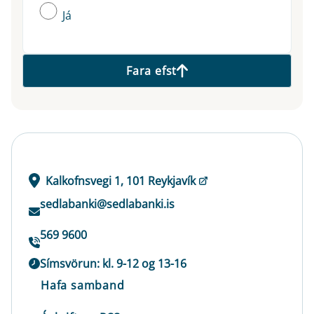
Já
Fara efst
Kalkofnsvegi 1, 101 Reykjavík
sedlabanki@sedlabanki.is
569 9600
Símsvörun: kl. 9-12 og 13-16
Hafa samband