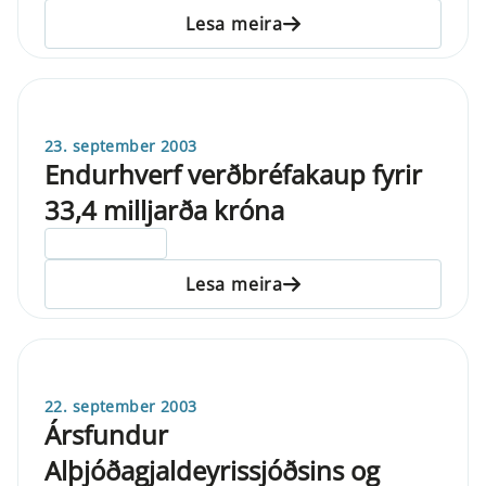
Lesa meira
23. september 2003
Endurhverf verðbréfakaup fyrir
33,4 milljarða króna
ELDRI EN 5 ÁRA
Lesa meira
22. september 2003
Ársfundur
Alþjóðagjaldeyrissjóðsins og