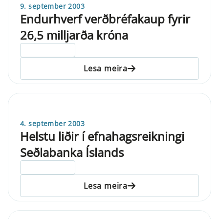
9. september 2003
Endurhverf verðbréfakaup fyrir
26,5 milljarða króna
ELDRI EN 5 ÁRA
Lesa meira
4. september 2003
Helstu liðir í efnahagsreikningi
Seðlabanka Íslands
ELDRI EN 5 ÁRA
Lesa meira