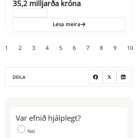
35,2 milljarða króna
ELDRI EN 5 ÁRA
Lesa meira
1
2
3
4
5
6
7
8
9
10
DEILA
Var efnið hjálplegt?
Var efnið hjálplegt?
Nei