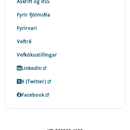
Áskrift og RSS
Fyrir fjölmiðla
Fyrirvari
Veftré
Vefkökustillingar
LinkedIn
X (Twitter)
Facebook