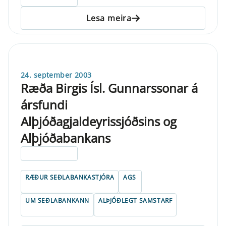
Lesa meira
24. september 2003
Ræða Birgis Ísl. Gunnarssonar á
ársfundi
Alþjóðagjaldeyrissjóðsins og
Alþjóðabankans
ELDRI EN 5 ÁRA
RÆÐUR SEÐLABANKASTJÓRA
AGS
UM SEÐLABANKANN
ALÞJÓÐLEGT SAMSTARF