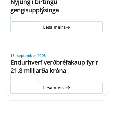
Nýjung í birtingu
gengisupplýsinga
ELDRI EN 5 ÁRA
Lesa meira
16. september 2003
Endurhverf verðbréfakaup fyrir
21,8 milljarða króna
ELDRI EN 5 ÁRA
Lesa meira