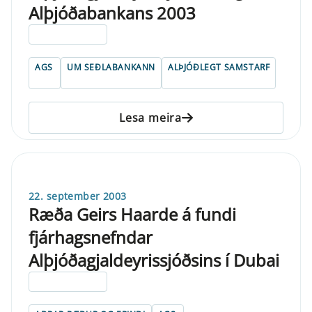
Alþjóðabankans 2003
ELDRI EN 5 ÁRA
AGS
UM SEÐLABANKANN
ALÞJÓÐLEGT SAMSTARF
Lesa meira
22. september 2003
Ræða Geirs Haarde á fundi
fjárhagsnefndar
Alþjóðagjaldeyrissjóðsins í Dubai
ELDRI EN 5 ÁRA