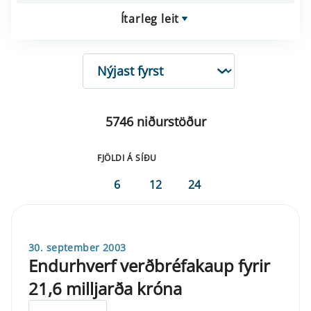
Ítarleg leit
RÖÐUN
5746 niðurstöður
FJÖLDI Á SÍÐU
6
12
24
30. september 2003
Endurhverf verðbréfakaup fyrir
21,6 milljarða króna
ELDRI EN 5 ÁRA