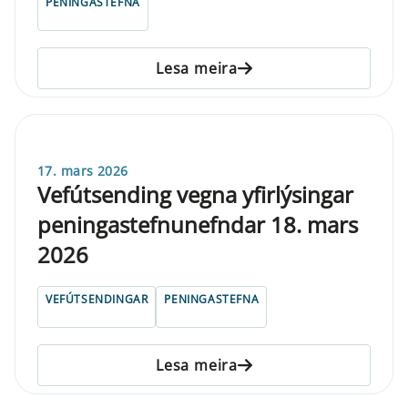
PENINGASTEFNA
Lesa meira
17. mars 2026
Vefút­send­ing vegna yfi­r­lýs­ing­ar
pen­inga­stefnu­nefnd­ar 18. mars
2026
VEFÚTSENDINGAR
PENINGASTEFNA
Lesa meira