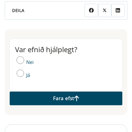
DEILA
Var efnið hjálplegt?
Var efnið hjálplegt?
Nei
Já
Fara efst