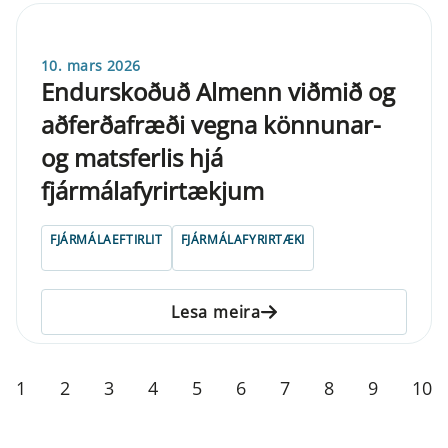
10. mars 2026
Endurskoðuð Almenn viðmið og
aðferðafræði vegna könnunar-
og matsferlis hjá
fjármálafyrirtækjum
FJÁRMÁLAEFTIRLIT
FJÁRMÁLAFYRIRTÆKI
Lesa meira
1
2
3
4
5
6
7
8
9
10