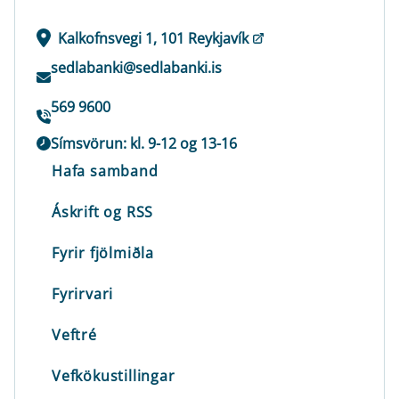
Kalkofnsvegi 1, 101 Reykjavík
sedlabanki@sedlabanki.is
569 9600
Símsvörun: kl. 9-12 og 13-16
Hafa samband
Áskrift og RSS
Fyrir fjölmiðla
Fyrirvari
Veftré
Vefkökustillingar