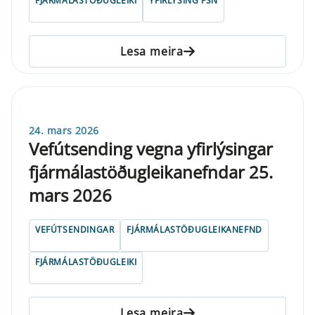
FJÁRMÁLASTÖÐUGLEIKI
YFIRLÝSING FSN
Lesa meira
24. mars 2026
Vefútsending vegna yfirlýsingar
fjármálastöðugleikanefndar 25.
mars 2026
VEFÚTSENDINGAR
FJÁRMÁLASTÖÐUGLEIKANEFND
FJÁRMÁLASTÖÐUGLEIKI
Lesa meira