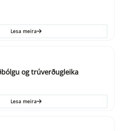
Lesa meira
bólgu og trúverðugleika
Lesa meira