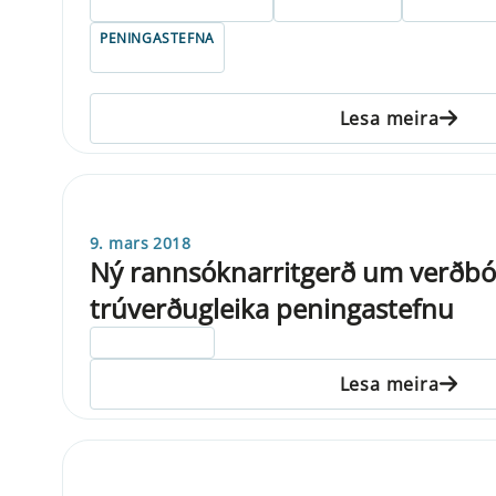
PENINGASTEFNA
Lesa meira
9. mars 2018
Ný rannsóknarritgerð um verðbó
trúverðugleika peningastefnu
ELDRI EN 5 ÁRA
Lesa meira