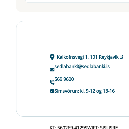
Kalkofnsvegi 1, 101 Reykjavík
sedlabanki@sedlabanki.is
569 9600
Símsvörun: kl. 9-12 og 13-16
KT: 560269-4129
SWIFT: SISLISRE