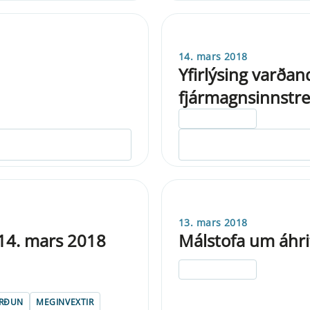
14. mars 2018
Yfirlýsing varðan
fjármagnsinnstr
ELDRI EN 5 ÁRA
13. mars 2018
 14. mars 2018
Málstofa um áhr
ELDRI EN 5 ÁRA
ÖRÐUN
MEGINVEXTIR