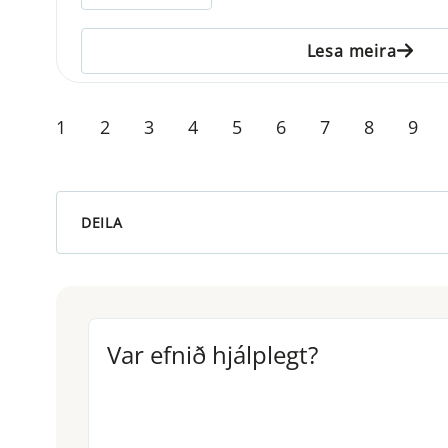
Lesa meira
1
2
3
4
5
6
7
8
9
DEILA
Var efnið hjálplegt?
Var efnið hjálplegt?