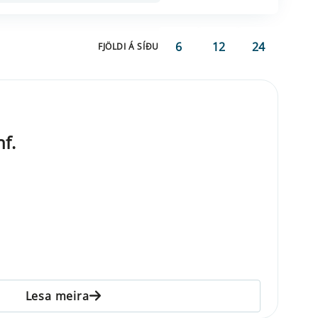
6
12
24
FJÖLDI Á SÍÐU
f.
Lesa meira