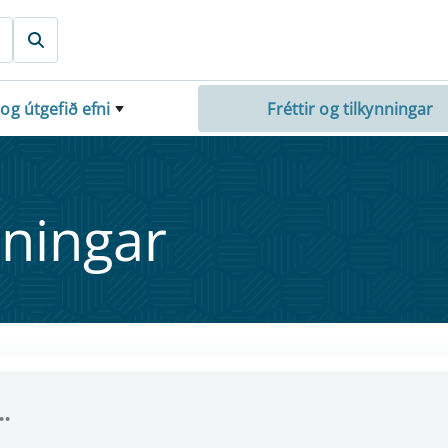
 og útgefið efni
Fréttir og tilkynningar
nn­ing­ar