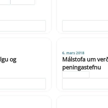
6. mars 2018
lgu og
Málstofa um verð
peningastefnu
ELDRI EN 5 ÁRA