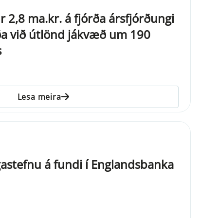
 2,8 ma.kr. á fjórða ársfjórðungi
ða við útlönd jákvæð um 190
s
Lesa meira
astefnu á fundi í Englandsbanka