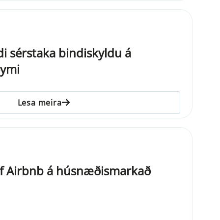
di sérstaka bindiskyldu á
eymi
Lesa meira
if Airbnb á húsnæðismarkað