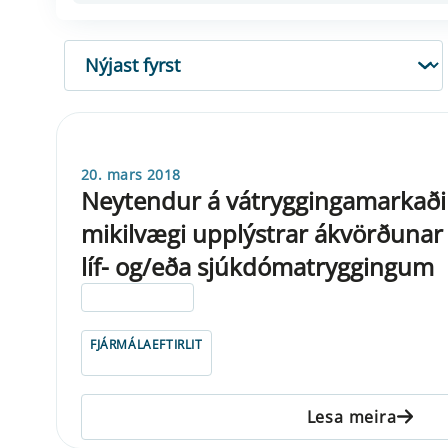
RÖÐUN
20. mars 2018
Neytendur á vátryggingamarkaði 
mikilvægi upplýstrar ákvörðunar 
líf- og/eða sjúkdómatryggingum
ELDRI EN 5 ÁRA
FJÁRMÁLAEFTIRLIT
Lesa meira