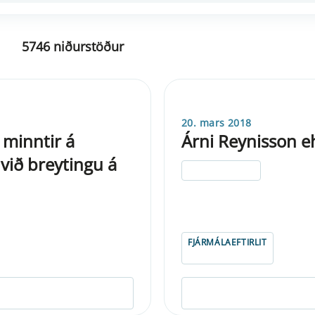
5746 niðurstöður
20. mars 2018
minntir á
Árni Reynisson eh
við breytingu á
ELDRI EN 5 ÁRA
FJÁRMÁLAEFTIRLIT