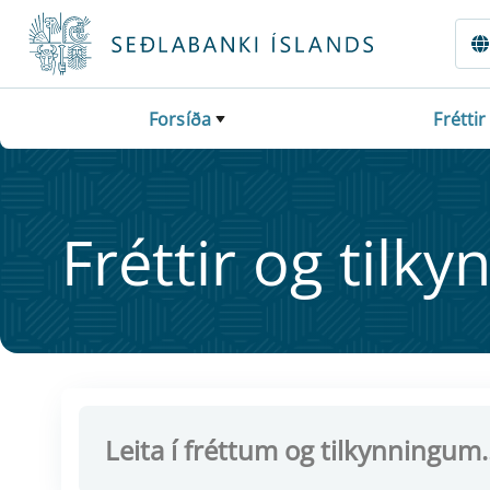
Fara beint í Meginmál
Forsíða
Fréttir
Frétt­ir og til­ky