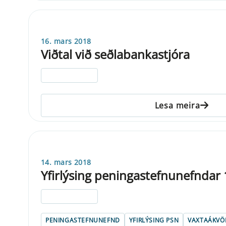
16. mars 2018
Viðtal við seðlabankastjóra
ELDRI EN 5 ÁRA
Lesa meira
14. mars 2018
Yfirlýsing peningastefnunefndar
ELDRI EN 5 ÁRA
PENINGASTEFNUNEFND
YFIRLÝSING PSN
VAXTAÁKV