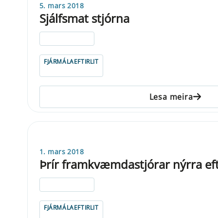
5. mars 2018
Sjálfsmat stjórna
ELDRI EN 5 ÁRA
FJÁRMÁLAEFTIRLIT
Lesa meira
1. mars 2018
Þrír framkvæmdastjórar nýrra efti
ELDRI EN 5 ÁRA
FJÁRMÁLAEFTIRLIT