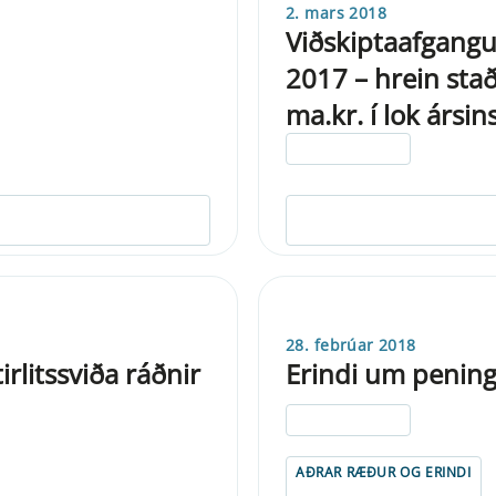
2. mars 2018
Viðskiptaafgangur
2017 – hrein sta
ma.kr. í lok ársin
ELDRI EN 5 ÁRA
28. febrúar 2018
rlitssviða ráðnir
Erindi um pening
ELDRI EN 5 ÁRA
AÐRAR RÆÐUR OG ERINDI