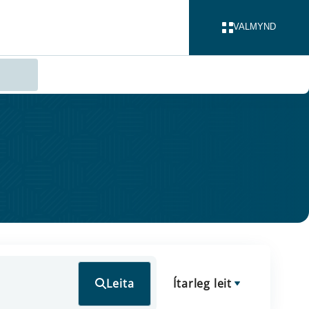
VALMYND
LOKA
Leita
Ítarleg leit