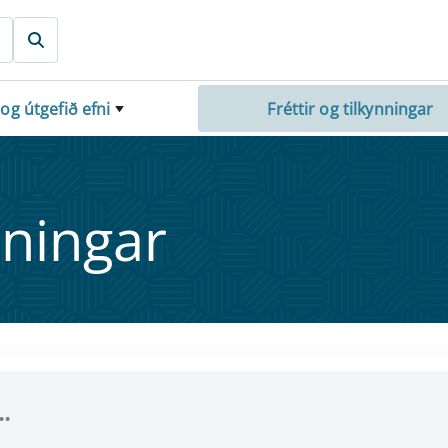
 og útgefið efni
Fréttir og tilkynningar
nn­ing­ar