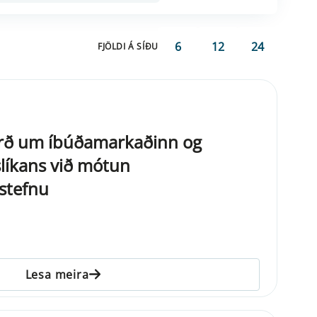
6
12
24
FJÖLDI Á SÍÐU
rð um íbúðamarkaðinn og
líkans við mótun
stefnu
Lesa meira