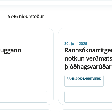
5746 niðurstöður
30. júní 2025
gluggann
Rannsóknarritge
notkun verðmats
þjóðhagsvarúðar
RANNSÓKNARRITGERÐ