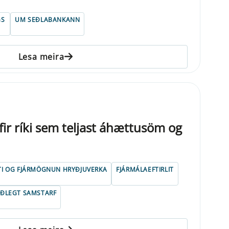
GS
UM SEÐLABANKANN
Lesa meira
fir ríki sem teljast áhættusöm og
TI OG FJÁRMÖGNUN HRYÐJUVERKA
FJÁRMÁLAEFTIRLIT
ÓÐLEGT SAMSTARF