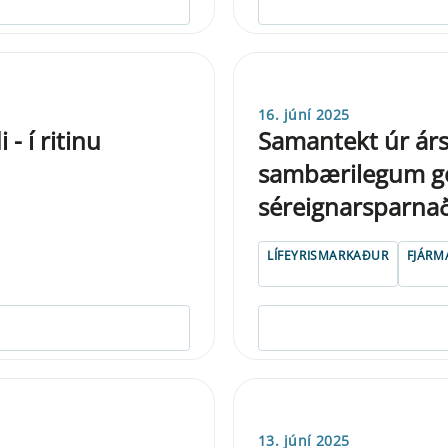
16. júní 2025
- í ritinu
Samantekt úr árs
sambærilegum gö
séreignarsparna
LÍFEYRISMARKAÐUR
FJÁRM
13. júní 2025