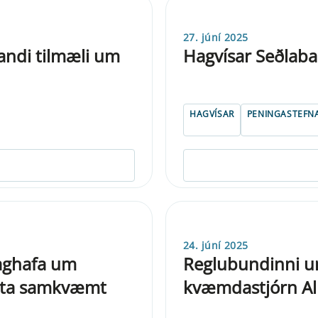
27. júní 2025
andi tilmæli um
Hagvísar Seðlaba
HAGVÍSAR
PENINGASTEFN
24. júní 2025
aghafa um
Reglu­bund­inni u
festa samkvæmt
kvæmda­stjórn Alþj