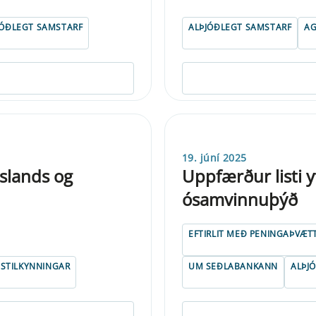
JÓÐLEGT SAMSTARF
ALÞJÓÐLEGT SAMSTARF
A
19. júní 2025
Íslands og
Uppfærður listi y
ósamvinnuþýð
EFTIRLIT MEÐ PENINGAÞVÆT
STILKYNNINGAR
UM SEÐLABANKANN
ALÞJ