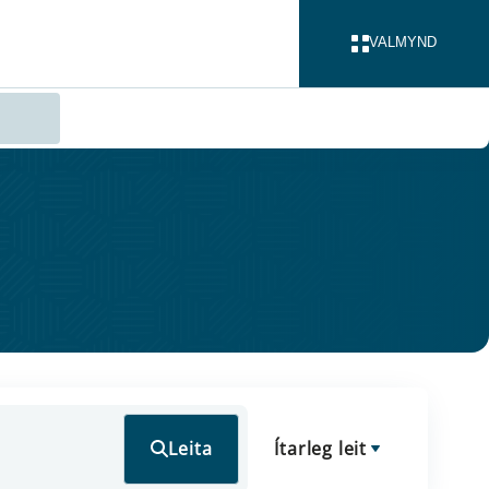
VALMYND
LOKA
Leita
Ítarleg leit