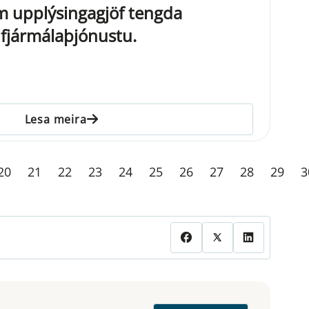
um upplýsingagjöf tengda
i fjármálaþjónustu.
Lesa meira
20
21
22
23
24
25
26
27
28
29
3