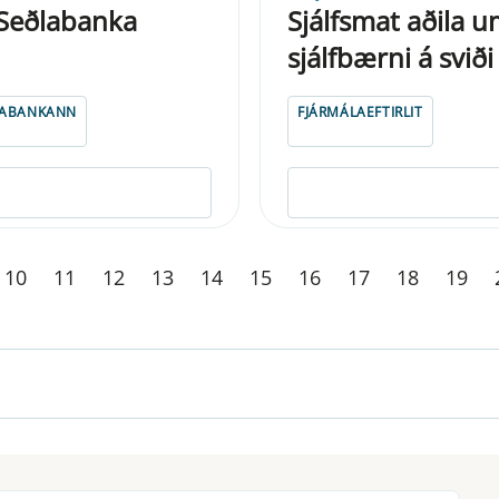
 Seðlabanka
Sjálfsmat aðila 
sjálfbærni á svið
LABANKANN
FJÁRMÁLAEFTIRLIT
10
11
12
13
14
15
16
17
18
19