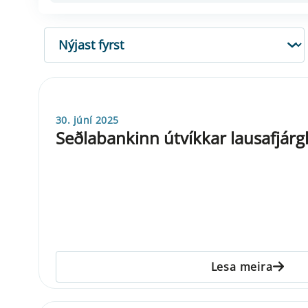
RÖÐUN
30. júní 2025
Seðlabankinn útvíkkar lausafjár
Lesa meira