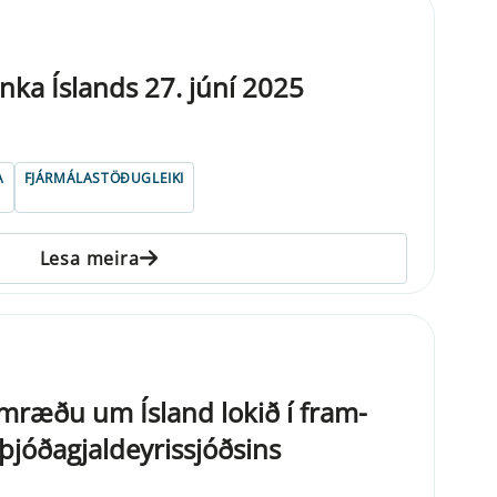
nka Íslands 27. júní 2025
A
FJÁRMÁLASTÖÐUGLEIKI
Lesa meira
m­ræðu um Ísland lokið í fra­m­
óðagjal­dey­ris­sjóðsins