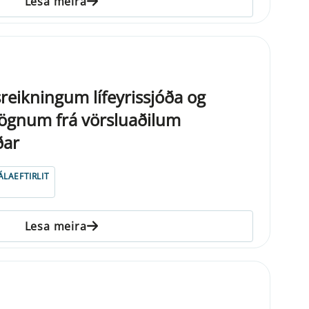
Lesa meira
reikningum lífeyrissjóða og
gnum frá vörsluaðilum
ðar
ÁLAEFTIRLIT
Lesa meira