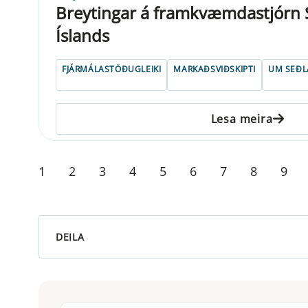
Breytingar á framkvæmdastjórn
Íslands
FJÁRMÁLASTÖÐUGLEIKI
MARKAÐSVIÐSKIPTI
UM SEÐ
Lesa meira
1
2
3
4
5
6
7
8
9
DEILA