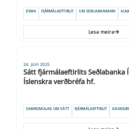
ESMA
FJÁRMÁLAEFTIRLIT
UM SEÐLABANKANN
ALÞ
Lesa meira
24. júní 2025
Sátt fjármálaeftirlits Seðlabanka 
Íslenskra verðbréfa hf.
SAMKOMULAG UM SÁTT
FJÁRMÁLAEFTIRLIT
GAGNSÆI