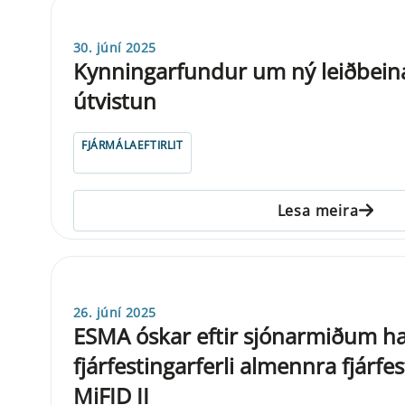
30. júní 2025
Kynningarfundur um ný leiðbein
útvistun
FJÁRMÁLAEFTIRLIT
Lesa meira
26. júní 2025
ESMA óskar eftir sjónarmiðum h
fjárfestingarferli almennra fjár
MiFID II