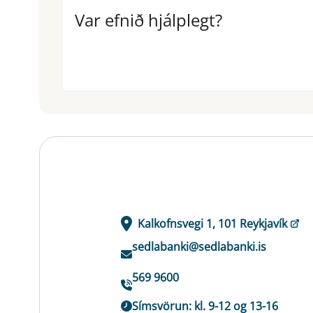
Var efnið hjálplegt?
Var efnið hjálplegt?
Kalkofnsvegi 1, 101 Reykjavík
sedlabanki@sedlabanki.is
569 9600
Símsvörun: kl. 9-12 og 13-16