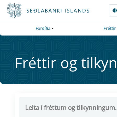
Fara beint í Meginmál
Forsíða
Fréttir
Frétt­ir og til­ky