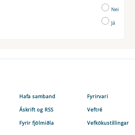
Nei
Já
Hafa samband
Fyrirvari
Áskrift og RSS
Veftré
Fyrir fjölmiðla
Vefkökustillingar