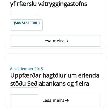
yfirfærslu vátryggingastofns
ELDRI EN 5 ÁRA
FJÁRMÁLAEFTIRLIT
Lesa meira
8. september 2015
Uppfærðar hagtölur um erlenda
stöðu Seðlabankans og fleira
ELDRI EN 5 ÁRA
Lesa meira