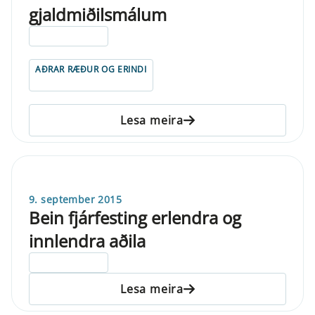
gjaldmiðilsmálum
ELDRI EN 5 ÁRA
AÐRAR RÆÐUR OG ERINDI
Lesa meira
9. september 2015
Bein fjárfesting erlendra og
innlendra aðila
ELDRI EN 5 ÁRA
Lesa meira