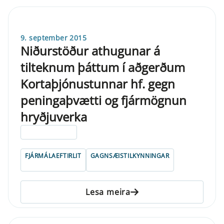
9. september 2015
Niðurstöður athugunar á
tilteknum þáttum í aðgerðum
Kortaþjónustunnar hf. gegn
peningaþvætti og fjármögnun
hryðjuverka
ELDRI EN 5 ÁRA
FJÁRMÁLAEFTIRLIT
GAGNSÆISTILKYNNINGAR
Lesa meira