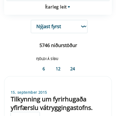
Ítarleg leit
RÖÐUN
5746 niðurstöður
FJÖLDI Á SÍÐU
6
12
24
15. september 2015
Tilkynning um fyrirhugaða
yfirfærslu vátryggingastofns.
ELDRI EN 5 ÁRA