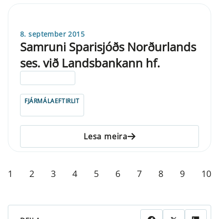
8. september 2015
Samruni Sparisjóðs Norðurlands
ses. við Landsbankann hf.
ELDRI EN 5 ÁRA
FJÁRMÁLAEFTIRLIT
Lesa meira
1
2
3
4
5
6
7
8
9
10