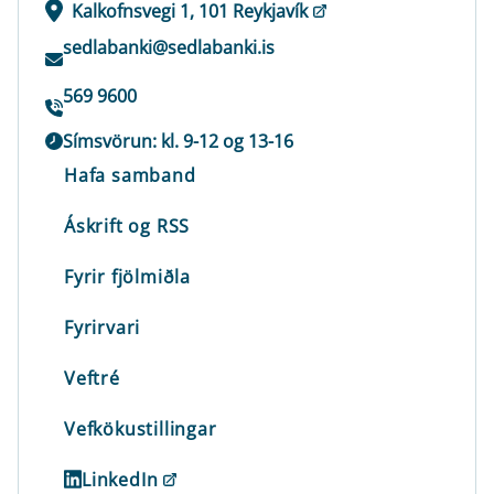
Kalkofnsvegi 1, 101 Reykjavík
sedlabanki@sedlabanki.is
569 9600
Símsvörun: kl. 9-12 og 13-16
Hafa samband
Áskrift og RSS
Fyrir fjölmiðla
Fyrirvari
Veftré
Vefkökustillingar
LinkedIn