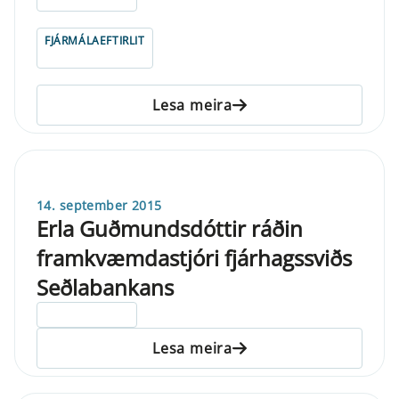
FJÁRMÁLAEFTIRLIT
Lesa meira
14. september 2015
Erla Guðmundsdóttir ráðin
framkvæmdastjóri fjárhagssviðs
Seðlabankans
ELDRI EN 5 ÁRA
Lesa meira