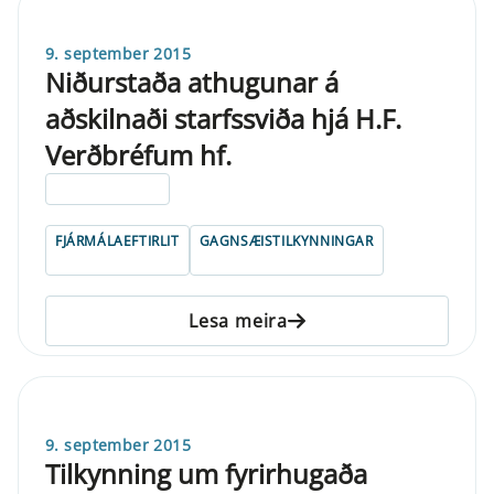
9. september 2015
Niðurstaða athugunar á
aðskilnaði starfssviða hjá H.F.
Verðbréfum hf.
ELDRI EN 5 ÁRA
FJÁRMÁLAEFTIRLIT
GAGNSÆISTILKYNNINGAR
Lesa meira
9. september 2015
Tilkynning um fyrirhugaða