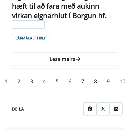
hæft til að fara með aukinn
virkan eignarhlut í Borgun hf.
ELDRI EN 5 ÁRA
FJÁRMÁLAEFTIRLIT
Lesa meira
1
2
3
4
5
6
7
8
9
10
DEILA