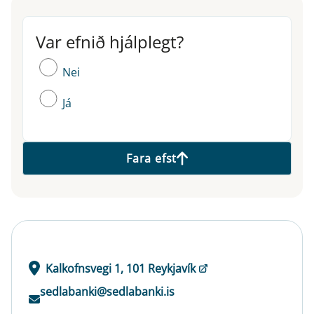
Var efnið hjálplegt?
Var efnið hjálplegt?
Nei
Já
Fara efst
Kalkofnsvegi 1, 101 Reykjavík
sedlabanki@sedlabanki.is