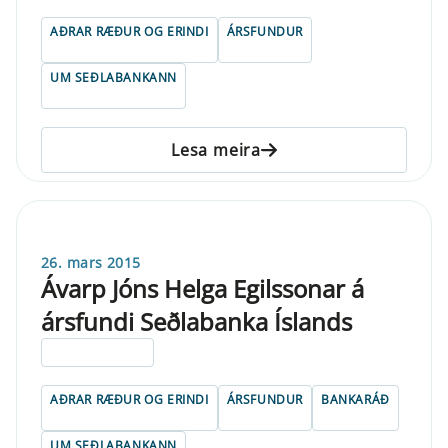
AÐRAR RÆÐUR OG ERINDI
ÁRSFUNDUR
UM SEÐLABANKANN
Lesa meira
26. mars 2015
Ávarp Jóns Helga Egilssonar á
ársfundi Seðlabanka Íslands
ELDRI EN 5 ÁRA
AÐRAR RÆÐUR OG ERINDI
ÁRSFUNDUR
BANKARÁÐ
UM SEÐLABANKANN