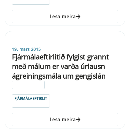
Lesa meira
19. mars 2015
Fjármálaeftirlitið fylgist grannt
með málum er varða úrlausn
ágreiningsmála um gengislán
ELDRI EN 5 ÁRA
FJÁRMÁLAEFTIRLIT
Lesa meira