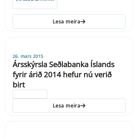
Lesa meira
26. mars 2015
Ársskýrsla Seðlabanka Íslands
fyrir árið 2014 hefur nú verið
birt
ELDRI EN 5 ÁRA
Lesa meira