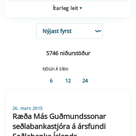
Ítarleg leit
RÖÐUN
5746 niðurstöður
FJÖLDI Á SÍÐU
6
12
24
26. mars 2015
Ræða Más Guðmundssonar
seðlabankastjóra á ársfundi