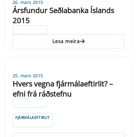
26. mars 2015
Ársfundur Seðlabanka Íslands
2015
ELDRI EN 5 ÁRA
Lesa meira
25. mars 2015
Hvers vegna fjármálaeftirlit? –
efni frá ráðstefnu
ELDRI EN 5 ÁRA
FJÁRMÁLAEFTIRLIT