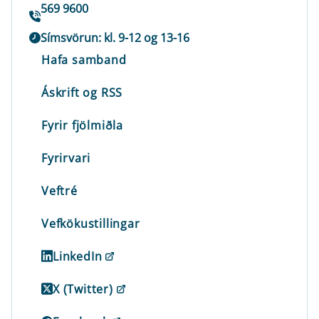
569 9600
Símsvörun: kl. 9-12 og 13-16
Hafa samband
Áskrift og RSS
Fyrir fjölmiðla
Fyrirvari
Veftré
Vefkökustillingar
LinkedIn
X (Twitter)