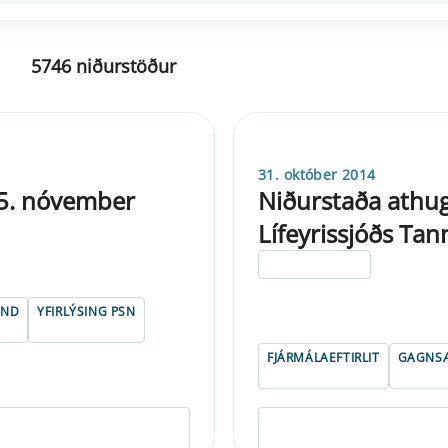
5746 niðurstöður
31. október 2014
 5. nóvember
Niðurstaða athug
Lífeyrissjóðs Tan
ELDRI EN 5 ÁRA
FND
YFIRLÝSING PSN
FJÁRMÁLAEFTIRLIT
GAGNSÆ