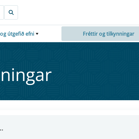
 og útgefið efni
Fréttir og tilkynningar
nn­ing­ar