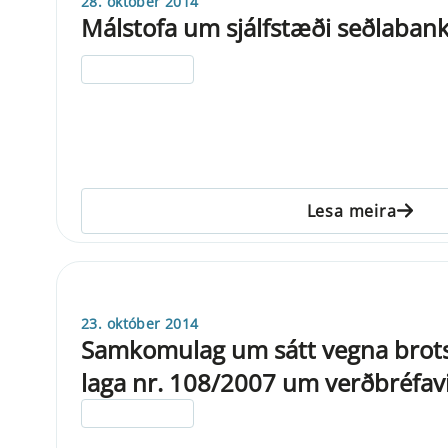
28. október 2014
Málstofa um sjálfstæði seðlaban
ELDRI EN 5 ÁRA
Lesa meira
23. október 2014
Samkomulag um sátt vegna brots N
laga nr. 108/2007 um verðbréfavi
ELDRI EN 5 ÁRA