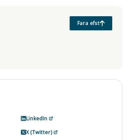
Fara efst
LinkedIn
X (Twitter)