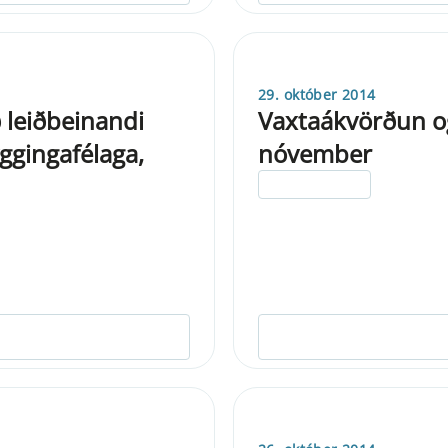
29. október 2014
ð leiðbeinandi
Vaxtaákvörðun o
ggingafélaga,
nóvember
ELDRI EN 5 ÁRA