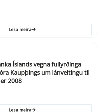
Lesa meira
anka Íslands vegna fullyrðinga
jóra Kaupþings um lánveitingu til
ber 2008
Lesa meira