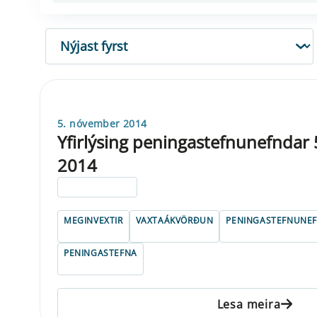
RÖÐUN
5. nóvember 2014
Yfirlýsing peningastefnunefndar
2014
ELDRI EN 5 ÁRA
MEGINVEXTIR
VAXTAÁKVÖRÐUN
PENINGASTEFNUNE
PENINGASTEFNA
Lesa meira