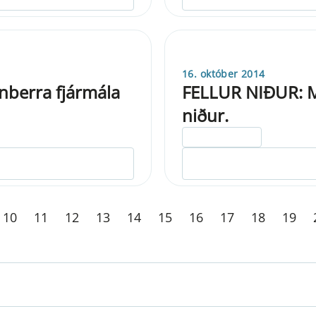
16. október 2014
nberra fjármála
FELLUR NIÐUR: Má
niður.
ELDRI EN 5 ÁRA
10
11
12
13
14
15
16
17
18
19