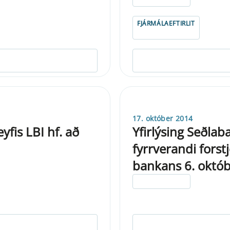
FJÁRMÁLAEFTIRLIT
17. október 2014
yfis LBI hf. að
Yfirlýsing Seðlab
fyrrverandi forst
bankans 6. októ
ELDRI EN 5 ÁRA