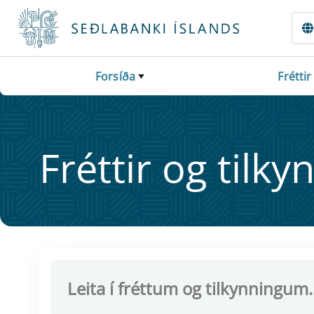
Fara beint í Meginmál
Forsíða
Fréttir
Frétt­ir og til­ky