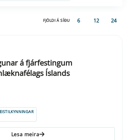
6
12
24
FJÖLDI Á SÍÐU
unar á fjárfestingum
nlæknafélags Íslands
ISTILKYNNINGAR
Lesa meira