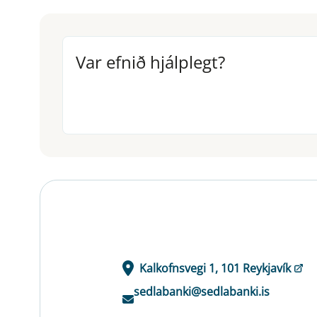
Var efnið hjálplegt?
Var efnið hjálplegt?
Kalkofnsvegi 1, 101 Reykjavík
sedlabanki@sedlabanki.is