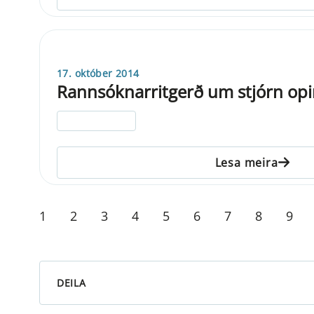
17. október 2014
Rannsóknarritgerð um stjórn opi
ELDRI EN 5 ÁRA
Lesa meira
1
2
3
4
5
6
7
8
9
DEILA