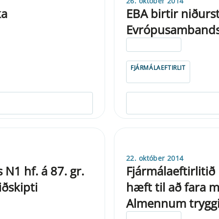
26. október 2014
ka
EBA birtir niður
Evrópusambands
ELDRI EN 5 ÁRA
FJÁRMÁLAEFTIRLIT
22. október 2014
1 hf. á 87. gr.
Fjármálaeftirliti
ðskipti
hæft til að fara 
Almennum trygg
ELDRI EN 5 ÁRA