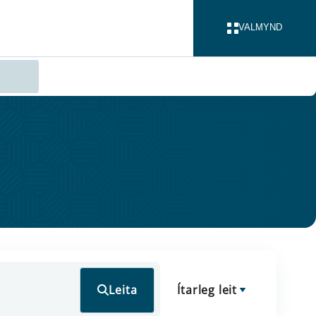
VALMYND
LOKA
Leita
Ítarleg leit