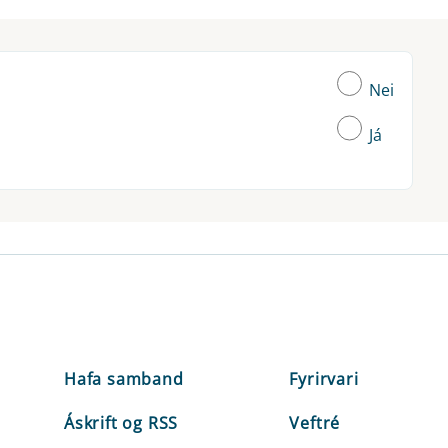
Nei
Já
Hafa samband
Fyrirvari
Áskrift og RSS
Veftré