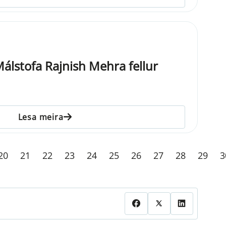
lstofa Rajnish Mehra fellur
Lesa meira
20
21
22
23
24
25
26
27
28
29
3