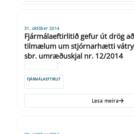
31. október 2014
Fjármálaeftirlitið gefur út drög a
tilmælum um stjórnarhætti vátry
sbr. umræðuskjal nr. 12/2014
ELDRI EN 5 ÁRA
FJÁRMÁLAEFTIRLIT
Lesa meira