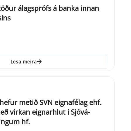
stöður álagsprófs á banka innan
ins
Lesa meira
ð hefur metið SVN eignafélag ehf.
með virkan eignarhlut í Sjóvá-
ingum hf.