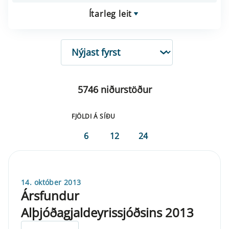
Ítarleg leit
RÖÐUN
5746 niðurstöður
FJÖLDI Á SÍÐU
6
12
24
14. október 2013
Ársfundur
Alþjóðagjaldeyrissjóðsins 2013
ELDRI EN 5 ÁRA