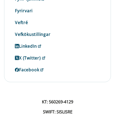
Fyrirvari
Veftré
Vefkökustillingar
LinkedIn
X (Twitter)
Facebook
KT: 560269-4129
SWIFT: SISLISRE