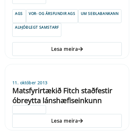
AGS
VOR- OG ÁRSFUNDIR AGS
UM SEÐLABANKANN
ALÞJÓÐLEGT SAMSTARF
Lesa meira
11. október 2013
Matsfyrirtækið Fitch staðfestir
óbreytta lánshæfiseinkunn
ELDRI EN 5 ÁRA
Lesa meira