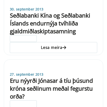
30. september 2013
Seðlabanki Kína og Seðlabanki
Íslands endurnýja tvíhliða
gjaldmiðlaskiptasamning
ELDRI EN 5 ÁRA
Lesa meira
27. september 2013
Eru nýyrði Jónasar á tíu þúsund
króna seðlinum meðal fegurstu
orða?
ELDRI EN 5 ÁRA