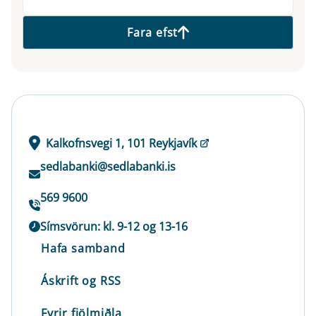
Fara efst
Kalkofnsvegi 1, 101 Reykjavík
sedlabanki@sedlabanki.is
569 9600
Símsvörun: kl. 9-12 og 13-16
Hafa samband
Áskrift og RSS
Fyrir fjölmiðla