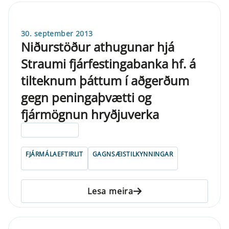
30. september 2013
Niðurstöður athugunar hjá
Straumi fjárfestingabanka hf. á
tilteknum þáttum í aðgerðum
gegn peningaþvætti og
fjármögnun hryðjuverka
ELDRI EN 5 ÁRA
FJÁRMÁLAEFTIRLIT
GAGNSÆISTILKYNNINGAR
Lesa meira