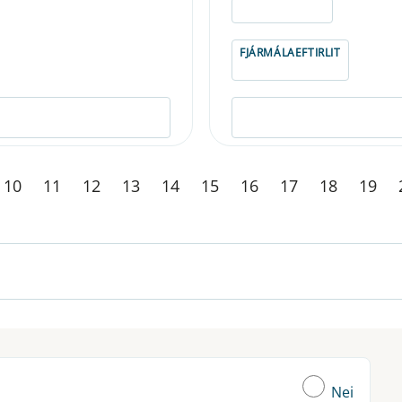
ELDRI EN 5 ÁRA
FJÁRMÁLAEFTIRLIT
10
11
12
13
14
15
16
17
18
19
Nei