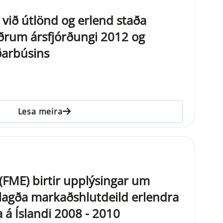
 við útlönd og erlend staða
ðrum ársfjórðungi 2012 og
ðarbúsins
Lesa meira
ð (FME) birtir upplýsingar um
lagða markaðshlutdeild erlendra
 á Íslandi 2008 - 2010