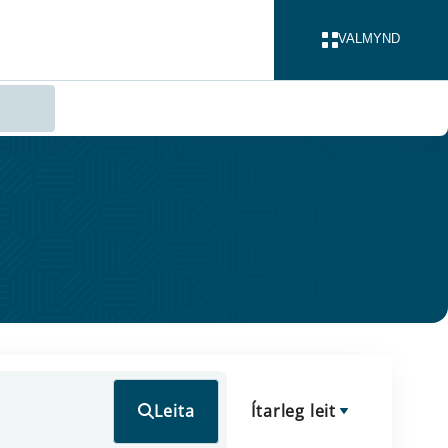
VALMYND
LOKA
Leita
Ítarleg leit