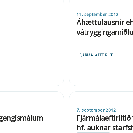
11. september 2012
Áhættulausnir ehf
vátryggingamiðl
ELDRI EN 5 ÁRA
FJÁRMÁLAEFTIRLIT
7. september 2012
og gengismálum
Fjármálaeftirlitið
hf. auknar starfs