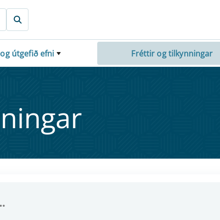
 og útgefið efni
Fréttir og tilkynningar
nn­ing­ar