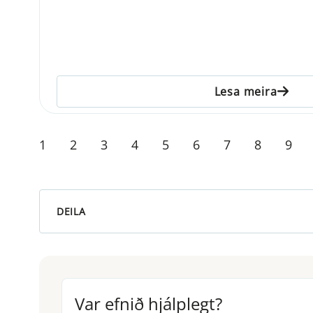
Lesa meira
1
2
3
4
5
6
7
8
9
DEILA
Var efnið hjálplegt?
Var efnið hjálplegt?