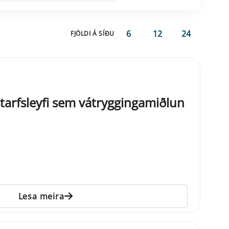
6
12
24
FJÖLDI Á SÍÐU
starfsleyfi sem vátryggingamiðlun
Lesa meira