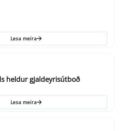
Lesa meira
ds heldur gjaldeyrisútboð
Lesa meira