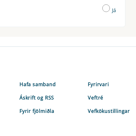
Já
Hafa samband
Fyrirvari
Áskrift og RSS
Veftré
Fyrir fjölmiðla
Vefkökustillingar