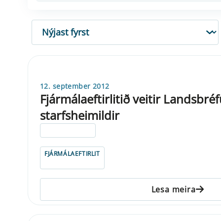
RÖÐUN
12. september 2012
Fjármálaeftirlitið veitir Landsbr
starfsheimildir
ELDRI EN 5 ÁRA
FJÁRMÁLAEFTIRLIT
Lesa meira