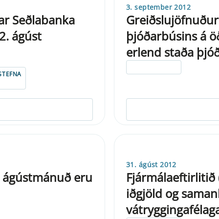
3. september 2012
ar Seðlabanka
Greiðslujöfnuður
2. ágúst
þjóðarbúsins á ö
erlend staða þjó
ELDRI EN 5 ÁRA
STEFNA
31. ágúst 2012
ir ágústmánuð eru
Fjármálaeftirliti
iðgjöld og saman
vátryggingafélaga