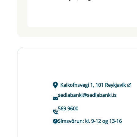
Kalkofnsvegi 1, 101 Reykjavík
sedlabanki@sedlabanki.is
569 9600
Símsvörun: kl. 9-12 og 13-16