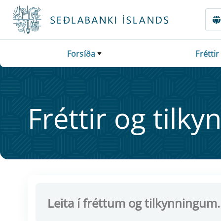
Fara beint í Meginmál
Forsíða
Fréttir
Frétt­ir og til­ky