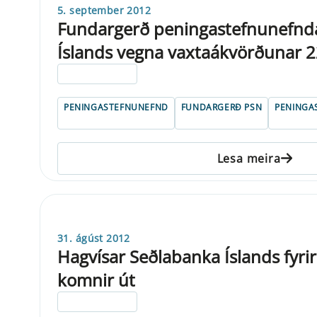
5. september 2012
Fundargerð peningastefnunefnd
Íslands vegna vaxtaákvörðunar 2
ELDRI EN 5 ÁRA
PENINGASTEFNUNEFND
FUNDARGERÐ PSN
PENINGA
Lesa meira
31. ágúst 2012
Hagvísar Seðlabanka Íslands fyr
komnir út
ELDRI EN 5 ÁRA