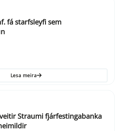
. fá starfsleyfi sem
un
Lesa meira
 veitir Straumi fjárfestingabanka
heimildir