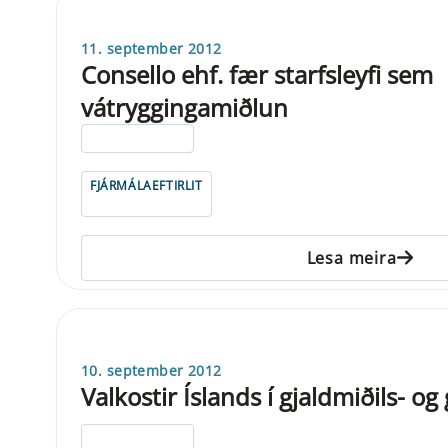
11. september 2012
Consello ehf. fær starfsleyfi sem
vátryggingamiðlun
ELDRI EN 5 ÁRA
FJÁRMÁLAEFTIRLIT
Lesa meira
10. september 2012
Valkostir Íslands í gjaldmiðils- 
ELDRI EN 5 ÁRA