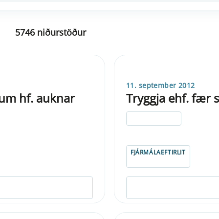
5746 niðurstöður
11. september 2012
éfum hf. auknar
Tryggja ehf. fær 
ELDRI EN 5 ÁRA
FJÁRMÁLAEFTIRLIT