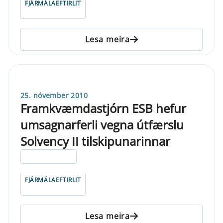
FJÁRMÁLAEFTIRLIT
Lesa meira
25. nóvember 2010
Framkvæmdastjórn ESB hefur
umsagnarferli vegna útfærslu
Solvency II tilskipunarinnar
ELDRI EN 5 ÁRA
FJÁRMÁLAEFTIRLIT
Lesa meira