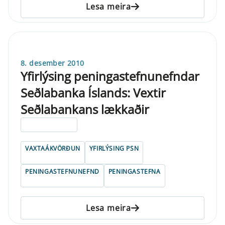
Lesa meira
8. desember 2010
Yfirlýsing peningastefnunefndar
Seðlabanka Íslands: Vextir
Seðlabankans lækkaðir
ELDRI EN 5 ÁRA
VAXTAÁKVÖRÐUN
YFIRLÝSING PSN
PENINGASTEFNUNEFND
PENINGASTEFNA
Lesa meira