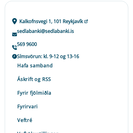
Kalkofnsvegi 1, 101 Reykjavík
sedlabanki@sedlabanki.is
569 9600
Símsvörun: kl. 9-12 og 13-16
Hafa samband
Áskrift og RSS
Fyrir fjölmiðla
Fyrirvari
Veftré