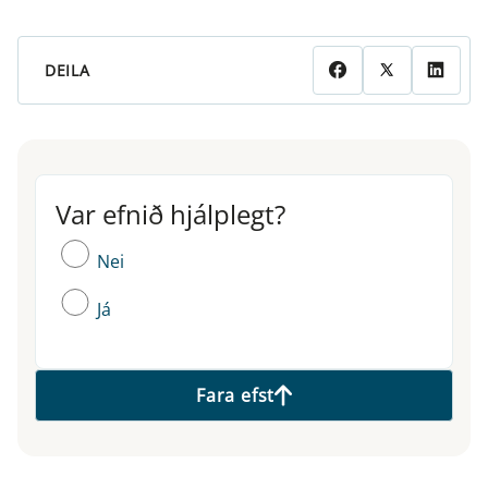
DEILA
Var efnið hjálplegt?
Var efnið hjálplegt?
Nei
Já
Fara efst