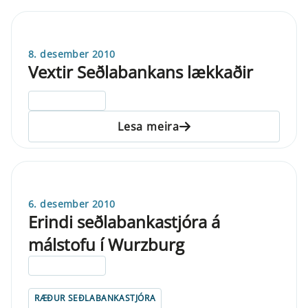
8. desember 2010
Vextir Seðlabankans lækkaðir
ELDRI EN 5 ÁRA
Lesa meira
6. desember 2010
Erindi seðlabankastjóra á
málstofu í Wurzburg
ELDRI EN 5 ÁRA
RÆÐUR SEÐLABANKASTJÓRA