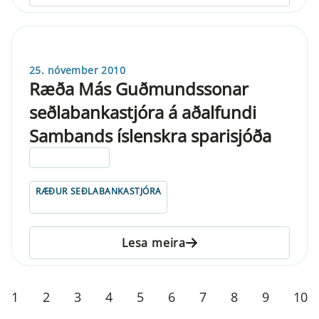
25. nóvember 2010
Ræða Más Guðmundssonar
seðlabankastjóra á aðalfundi
Sambands íslenskra sparisjóða
ELDRI EN 5 ÁRA
RÆÐUR SEÐLABANKASTJÓRA
Lesa meira
1
2
3
4
5
6
7
8
9
10