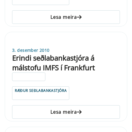
Lesa meira
3. desember 2010
Erindi seðlabankastjóra á
málstofu IMFS í Frankfurt
ELDRI EN 5 ÁRA
RÆÐUR SEÐLABANKASTJÓRA
Lesa meira