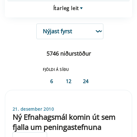
Ítarleg leit
RÖÐUN
5746 niðurstöður
FJÖLDI Á SÍÐU
6
12
24
21. desember 2010
Ný Efnahagsmál komin út sem
fjalla um peningastefnuna
ELDRI EN 5 ÁRA