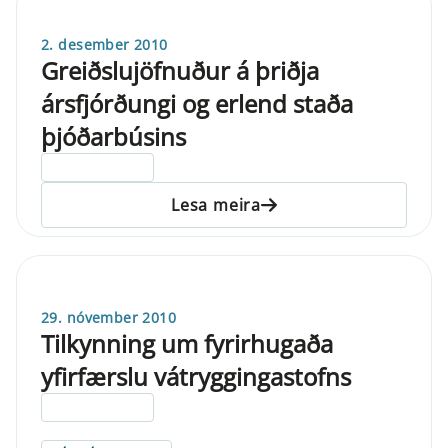
2. desember 2010
Greiðslujöfnuður á þriðja
ársfjórðungi og erlend staða
þjóðarbúsins
ELDRI EN 5 ÁRA
Lesa meira
29. nóvember 2010
Tilkynning um fyrirhugaða
yfirfærslu vátryggingastofns
ELDRI EN 5 ÁRA