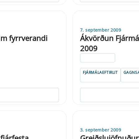
7. september 2009
m fyrrverandi
Ákvörðun Fjármála
2009
ELDRI EN 5 ÁRA
FJÁRMÁLAEFTIRLIT
GAGNSÆ
3. september 2009
fjárfesta
Greiðslujöfnuður