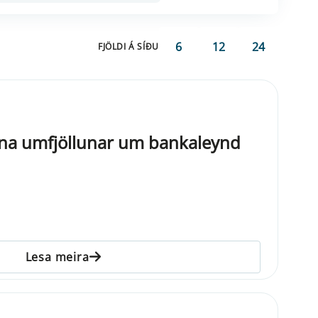
6
12
24
FJÖLDI Á SÍÐU
egna umfjöllunar um bankaleynd
Lesa meira