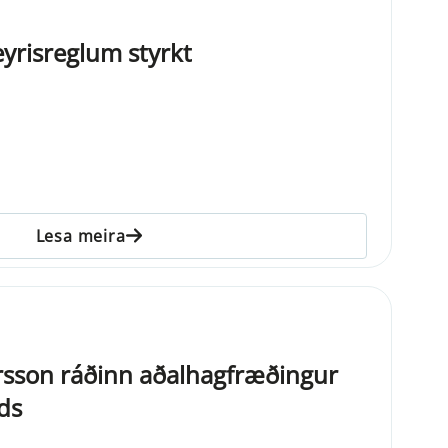
deyrisreglum styrkt
Lesa meira
rsson ráðinn aðalhagfræðingur
ds