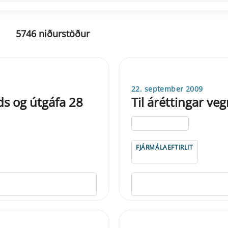
5746 niðurstöður
22. september 2009
s og útgáfa 28
Til áréttingar v
ELDRI EN 5 ÁRA
FJÁRMÁLAEFTIRLIT