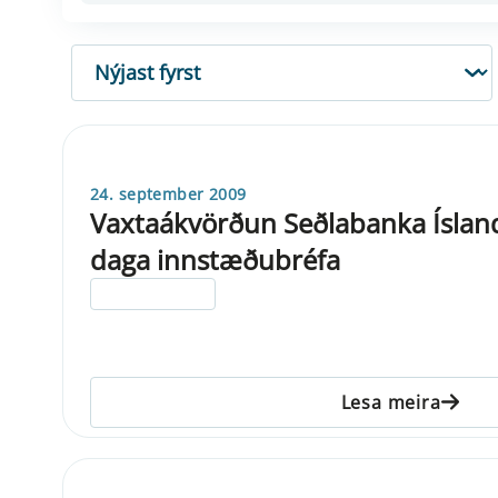
RÖÐUN
24. september 2009
Vaxtaákvörðun Seðlabanka Ísland
daga innstæðubréfa
ELDRI EN 5 ÁRA
Lesa meira