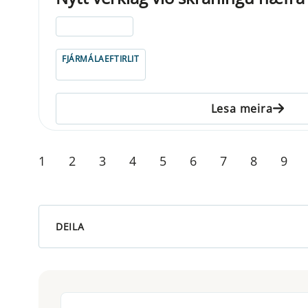
ELDRI EN 5 ÁRA
FJÁRMÁLAEFTIRLIT
Lesa meira
1
2
3
4
5
6
7
8
9
DEILA