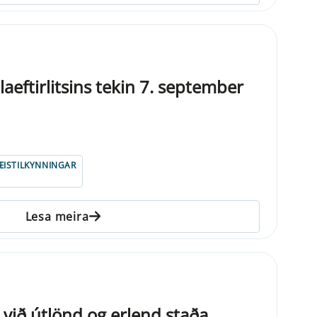
eftirlitsins tekin 7. september
ISTILKYNNINGAR
Lesa meira
 við útlönd og erlend staða