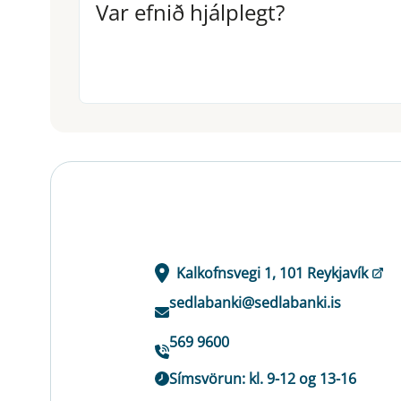
Var efnið hjálplegt?
Var efnið hjálplegt?
Kalkofnsvegi 1, 101 Reykjavík
sedlabanki@sedlabanki.is
569 9600
Símsvörun: kl. 9-12 og 13-16