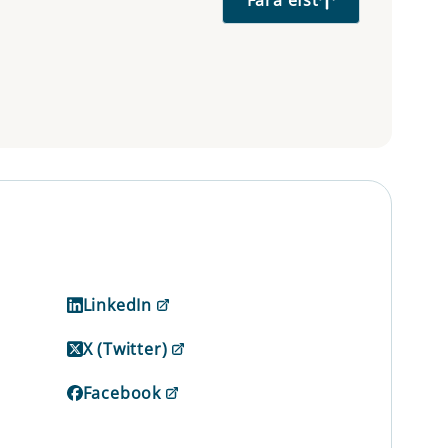
Fara efst
LinkedIn
X (Twitter)
Facebook