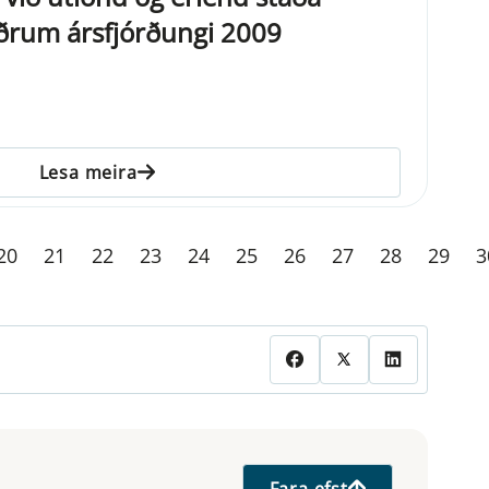
ðrum ársfjórðungi 2009
Lesa meira
20
21
22
23
24
25
26
27
28
29
3