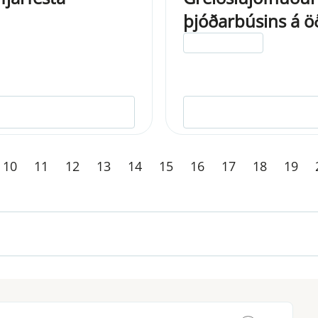
þjóðarbúsins á ö
ELDRI EN 5 ÁRA
10
11
12
13
14
15
16
17
18
19