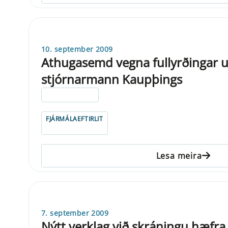
10. september 2009
Athugasemd vegna fullyrðingar u
stjórnarmann Kaupþings
ELDRI EN 5 ÁRA
FJÁRMÁLAEFTIRLIT
Lesa meira
7. september 2009
Nýtt verklag við skráningu hæfra 