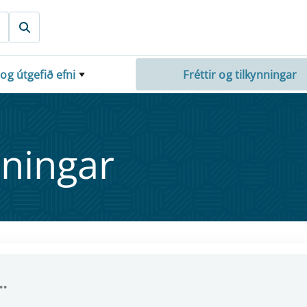
 og útgefið efni
Fréttir og tilkynningar
nn­ing­ar