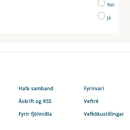
Nei
Já
Hafa samband
Fyrirvari
Áskrift og RSS
Veftré
Fyrir fjölmiðla
Vefkökustillingar