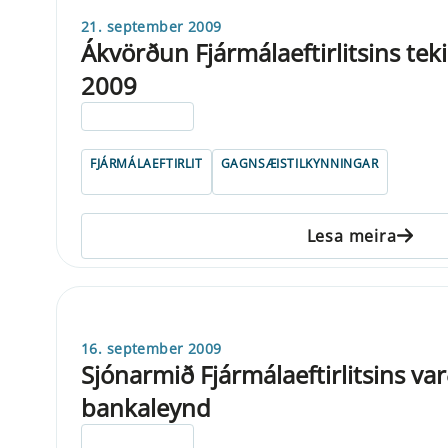
21. september 2009
Ákvörðun Fjármálaeftirlitsins te
2009
ELDRI EN 5 ÁRA
FJÁRMÁLAEFTIRLIT
GAGNSÆISTILKYNNINGAR
Lesa meira
16. september 2009
Sjónarmið Fjármálaeftirlitsins va
bankaleynd
ELDRI EN 5 ÁRA