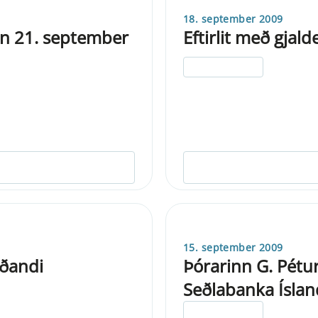
18. september 2009
kin 21. september
Eftirlit með gjal
ELDRI EN 5 ÁRA
15. september 2009
rðandi
Þórarinn G. Pétu
Seðlabanka Íslan
ELDRI EN 5 ÁRA