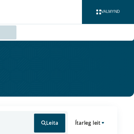
VALMYND
LOKA
Leita
Ítarleg leit