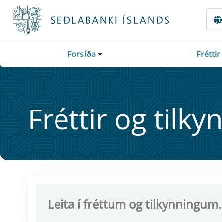
Fara beint í Meginmál
Forsíða
Fréttir
Frétt­ir og til­ky