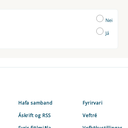
Nei
Já
Hafa samband
Fyrirvari
Áskrift og RSS
Veftré
Fyrir fjölmiðla
Vefkökustillingar