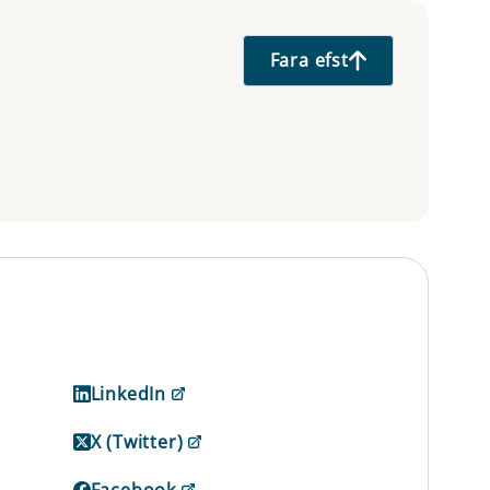
Fara efst
LinkedIn
X (Twitter)
Facebook