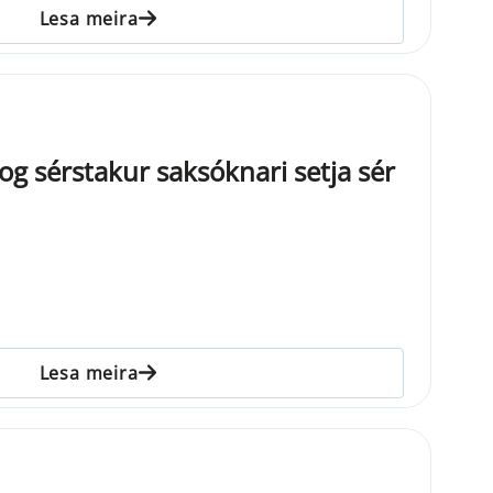
Lesa meira
ð og sérstakur saksóknari setja sér
Lesa meira