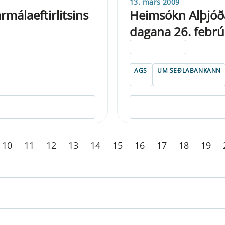
13. mars 2009
rmálaeftirlitsins
Heimsókn Alþjóðag
dagana 26. febrú
ELDRI EN 5 ÁRA
AGS
UM SEÐLABANKANN
10
11
12
13
14
15
16
17
18
19