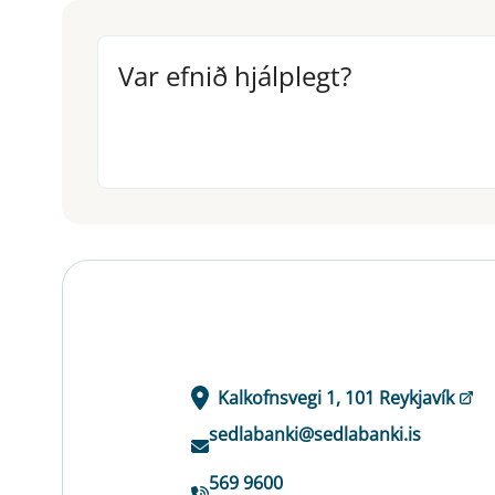
Var efnið hjálplegt?
Var efnið hjálplegt?
Kalkofnsvegi 1, 101 Reykjavík
sedlabanki@sedlabanki.is
569 9600