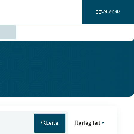
VALMYND
LOKA
Leita
Ítarleg leit