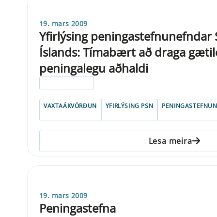
19. mars 2009
Yfirlýsing peningastefnunefndar
Íslands: Tímabært að draga gætil
peningalegu aðhaldi
ELDRI EN 5 ÁRA
VAXTAÁKVÖRÐUN
YFIRLÝSING PSN
PENINGASTEFNU
Lesa meira
19. mars 2009
Peningastefna