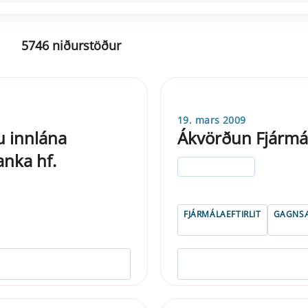
5746 niðurstöður
19. mars 2009
lu innlána
Ákvörðun Fjármála
anka hf.
ELDRI EN 5 ÁRA
FJÁRMÁLAEFTIRLIT
GAGNSÆ