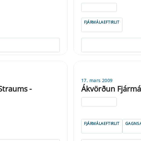
ELDRI EN 5 ÁRA
FJÁRMÁLAEFTIRLIT
17. mars 2009
Straums -
Ákvörðun Fjármála
ELDRI EN 5 ÁRA
FJÁRMÁLAEFTIRLIT
GAGNSÆ