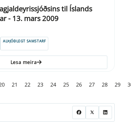
jaldeyrissjóðsins til Íslands
ar - 13. mars 2009
ALÞJÓÐLEGT SAMSTARF
Lesa meira
20
21
22
23
24
25
26
27
28
29
3