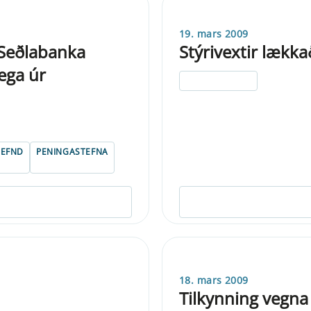
19. mars 2009
 Seðlabanka
Stýrivextir lækka
ega úr
ELDRI EN 5 ÁRA
NEFND
PENINGASTEFNA
18. mars 2009
Tilkynning vegna