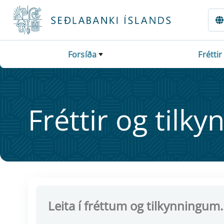
Fara beint í Meginmál
Forsíða
Fréttir
Frétt­ir og til­ky