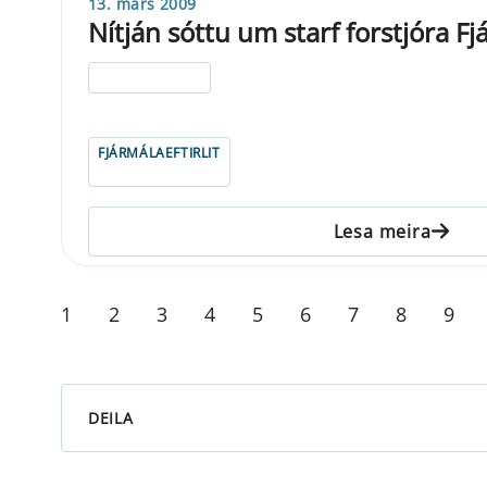
13. mars 2009
Nítján sóttu um starf forstjóra Fjá
ELDRI EN 5 ÁRA
FJÁRMÁLAEFTIRLIT
Lesa meira
1
2
3
4
5
6
7
8
9
DEILA