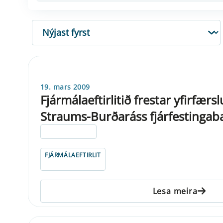
RÖÐUN
19. mars 2009
Fjármálaeftirlitið frestar yfirfærs
Straums-Burðaráss fjárfestingab
ELDRI EN 5 ÁRA
FJÁRMÁLAEFTIRLIT
Lesa meira