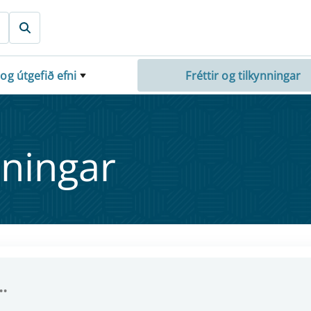
 og útgefið efni
Fréttir og tilkynningar
nn­ing­ar