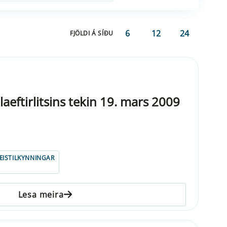
6
12
24
FJÖLDI Á SÍÐU
eftirlitsins tekin 19. mars 2009
ISTILKYNNINGAR
Lesa meira