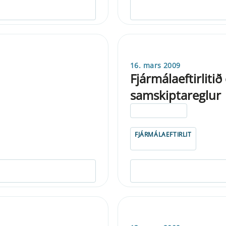
16. mars 2009
Fjármálaeftirliti
samskiptareglur
ELDRI EN 5 ÁRA
FJÁRMÁLAEFTIRLIT