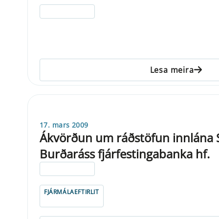
ELDRI EN 5 ÁRA
Lesa meira
17. mars 2009
Ákvörðun um ráðstöfun innlána 
Burðaráss fjárfestingabanka hf.
ELDRI EN 5 ÁRA
FJÁRMÁLAEFTIRLIT