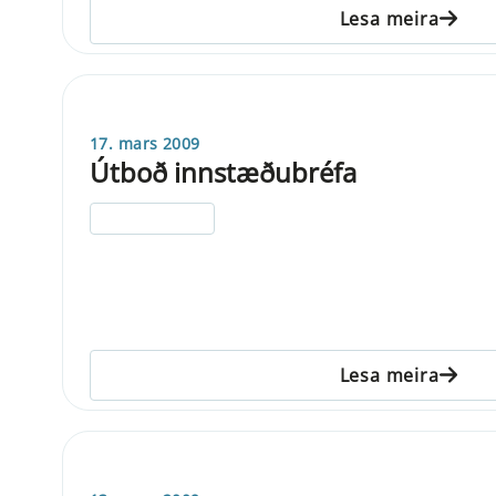
Lesa meira
17. mars 2009
Útboð innstæðubréfa
ELDRI EN 5 ÁRA
Lesa meira