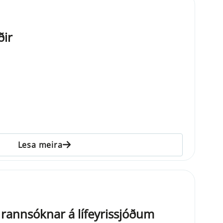
ðir
Lesa meira
 rannsóknar á lífeyrissjóðum