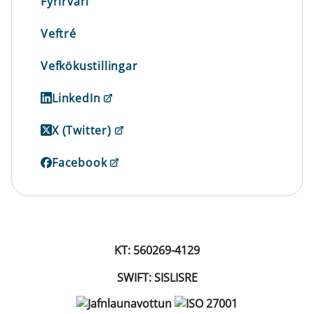
Fyrirvari
Veftré
Vefkökustillingar
LinkedIn
X (Twitter)
Facebook
KT: 560269-4129
SWIFT: SISLISRE