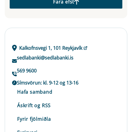
Fara efst
Kalkofnsvegi 1, 101 Reykjavík
sedlabanki@sedlabanki.is
569 9600
Símsvörun: kl. 9-12 og 13-16
Hafa samband
Áskrift og RSS
Fyrir fjölmiðla