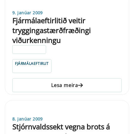
9. janúar 2009
Fjármálaeftirlitið veitir
tryggingastærðfræðingi
viðurkenningu
ELDRI EN 5 ÁRA
FJÁRMÁLAEFTIRLIT
Lesa meira
8. janúar 2009
Stjórnvaldssekt vegna brots á