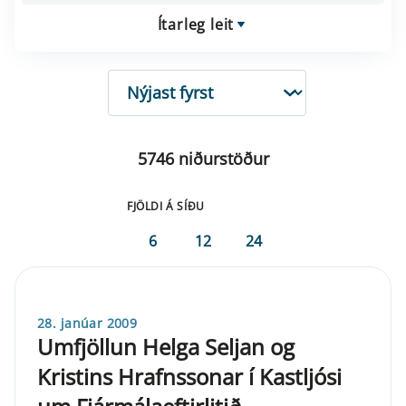
Ítarleg leit
RÖÐUN
5746 niðurstöður
FJÖLDI Á SÍÐU
6
12
24
28. janúar 2009
Umfjöllun Helga Seljan og
Kristins Hrafnssonar í Kastljósi