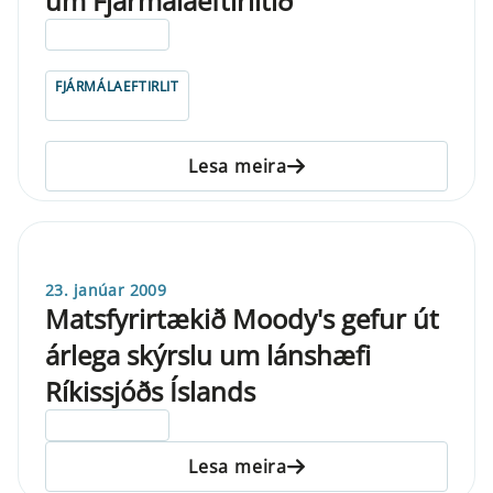
um Fjármálaeftirlitið
ELDRI EN 5 ÁRA
FJÁRMÁLAEFTIRLIT
Lesa meira
23. janúar 2009
Matsfyrirtækið Moody's gefur út
árlega skýrslu um lánshæfi
Ríkissjóðs Íslands
ELDRI EN 5 ÁRA
Lesa meira