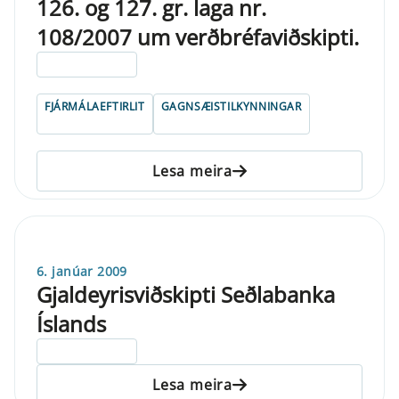
126. og 127. gr. laga nr.
108/2007 um verðbréfaviðskipti.
ELDRI EN 5 ÁRA
FJÁRMÁLAEFTIRLIT
GAGNSÆISTILKYNNINGAR
Lesa meira
6. janúar 2009
Gjaldeyrisviðskipti Seðlabanka
Íslands
ELDRI EN 5 ÁRA
Lesa meira