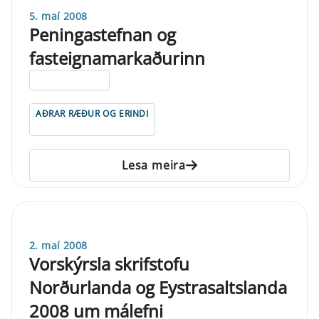
5. maí 2008
Peningastefnan og
fasteignamarkaðurinn
ELDRI EN 5 ÁRA
AÐRAR RÆÐUR OG ERINDI
Lesa meira
2. maí 2008
Vorskýrsla skrifstofu
Norðurlanda og Eystrasaltslanda
2008 um málefni