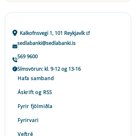
Kalkofnsvegi 1, 101 Reykjavík
sedlabanki@sedlabanki.is
569 9600
Símsvörun: kl. 9-12 og 13-16
Hafa samband
Áskrift og RSS
Fyrir fjölmiðla
Fyrirvari
Veftré