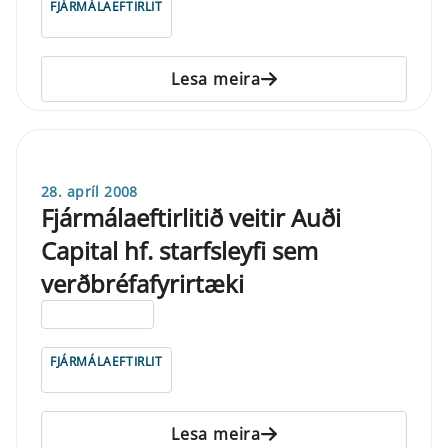
FJÁRMÁLAEFTIRLIT
Lesa meira
28. apríl 2008
Fjármálaeftirlitið veitir Auði
Capital hf. starfsleyfi sem
verðbréfafyrirtæki
ELDRI EN 5 ÁRA
FJÁRMÁLAEFTIRLIT
Lesa meira