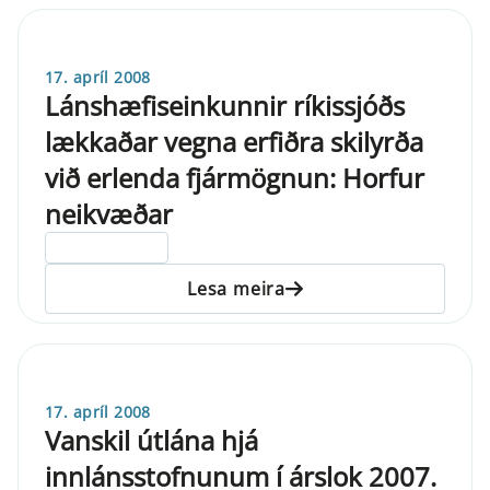
17. apríl 2008
Lánshæfiseinkunnir ríkissjóðs
lækkaðar vegna erfiðra skilyrða
við erlenda fjármögnun: Horfur
neikvæðar
ELDRI EN 5 ÁRA
Lesa meira
17. apríl 2008
Vanskil útlána hjá
innlánsstofnunum í árslok 2007.