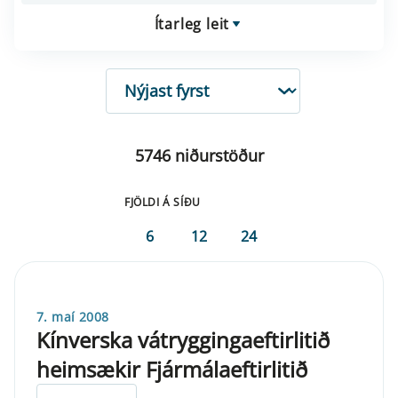
Ítarleg leit
RÖÐUN
5746 niðurstöður
FJÖLDI Á SÍÐU
6
12
24
7. maí 2008
Kínverska vátryggingaeftirlitið
heimsækir Fjármálaeftirlitið
ELDRI EN 5 ÁRA