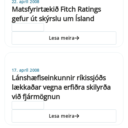
22. apríl 2008
Matsfyrirtækið Fitch Ratings
gefur út skýrslu um Ísland
ELDRI EN 5 ÁRA
Lesa meira
17. apríl 2008
Lánshæfiseinkunnir ríkissjóðs
lækkaðar vegna erfiðra skilyrða
við fjármögnun
ELDRI EN 5 ÁRA
Lesa meira