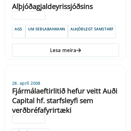
Alþjóðagjaldeyrissjóðsins
ELDRI EN 5 ÁRA
AGS
UM SEÐLABANKANN
ALÞJÓÐLEGT SAMSTARF
Lesa meira
28. apríl 2008
Fjármálaeftirlitið hefur veitt Auði
Capital hf. starfsleyfi sem
verðbréfafyrirtæki
ELDRI EN 5 ÁRA