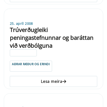
25. apríl 2008
Trúverðugleiki
peningastefnunnar og baráttan
við verðbólguna
ELDRI EN 5 ÁRA
AÐRAR RÆÐUR OG ERINDI
Lesa meira