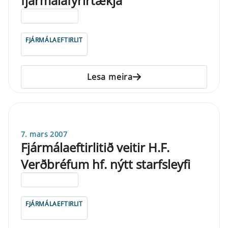
fjármálafyrirtækja
ELDRI EN 5 ÁRA
FJÁRMÁLAEFTIRLIT
Lesa meira
7. mars 2007
Fjármálaeftirlitið veitir H.F.
Verðbréfum hf. nýtt starfsleyfi
ELDRI EN 5 ÁRA
FJÁRMÁLAEFTIRLIT