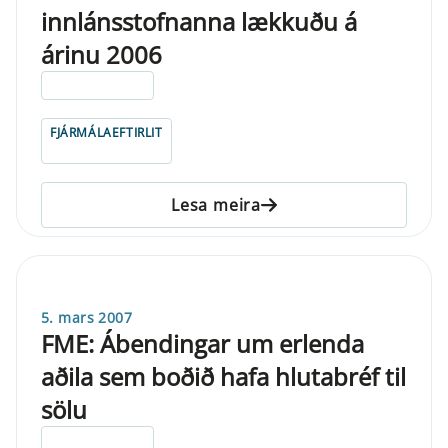
innlánsstofnanna lækkuðu á
árinu 2006
ELDRI EN 5 ÁRA
FJÁRMÁLAEFTIRLIT
Lesa meira
5. mars 2007
FME: Ábendingar um erlenda
aðila sem boðið hafa hlutabréf til
sölu
ELDRI EN 5 ÁRA