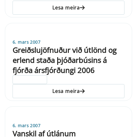
Lesa meira
6. mars 2007
Greiðslujöfnuður við útlönd og
erlend staða þjóðarbúsins á
fjórða ársfjórðungi 2006
ELDRI EN 5 ÁRA
Lesa meira
6. mars 2007
Vanskil af útlánum