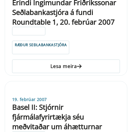
Erindi Ingimundar Friðrikssonar
Seðlabankastjóra á fundi
Roundtable 1, 20. febrúar 2007
ELDRI EN 5 ÁRA
RÆÐUR SEÐLABANKASTJÓRA
Lesa meira
19. febrúar 2007
Basel II: Stjórnir
fjármálafyrirtækja séu
meðvitaðar um áhætturnar