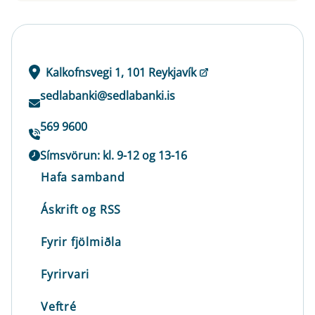
Kalkofnsvegi 1, 101 Reykjavík
sedlabanki@sedlabanki.is
569 9600
Símsvörun: kl. 9-12 og 13-16
Hafa samband
Áskrift og RSS
Fyrir fjölmiðla
Fyrirvari
Veftré