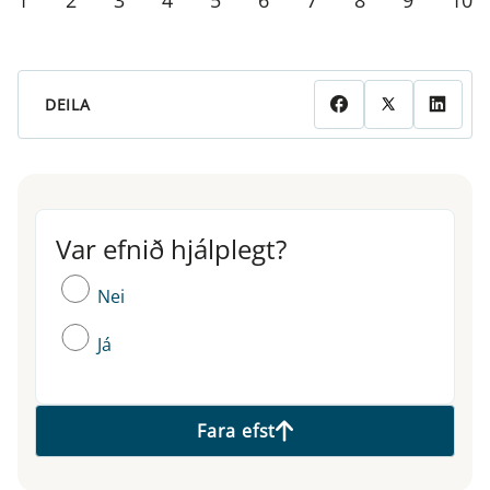
DEILA
Var efnið hjálplegt?
Var efnið hjálplegt?
Nei
Já
Fara efst