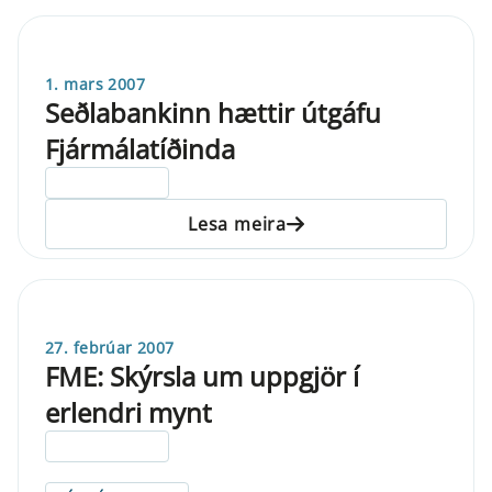
1. mars 2007
Seðlabankinn hættir útgáfu
Fjármálatíðinda
ELDRI EN 5 ÁRA
Lesa meira
27. febrúar 2007
FME: Skýrsla um uppgjör í
erlendri mynt
ELDRI EN 5 ÁRA