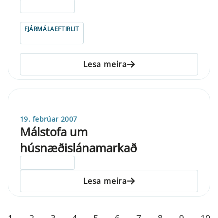
ELDRI EN 5 ÁRA
FJÁRMÁLAEFTIRLIT
Lesa meira
19. febrúar 2007
Málstofa um
húsnæðislánamarkað
ELDRI EN 5 ÁRA
Lesa meira
1
2
3
4
5
6
7
8
9
10