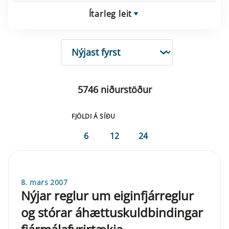
Ítarleg leit
RÖÐUN
5746 niðurstöður
FJÖLDI Á SÍÐU
6
12
24
8. mars 2007
Nýjar reglur um eiginfjárreglur
og stórar áhættuskuldbindingar