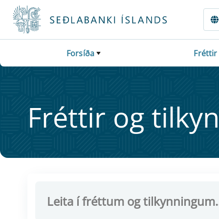
Fara beint í Meginmál
Forsíða
Fréttir
Frétt­ir og til­ky