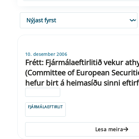
RÖÐUN
10. desember 2006
Frétt: Fjármálaeftirlitið vekur ath
(Committee of European Securiti
hefur birt á heimasíðu sinni eftirf
ELDRI EN 5 ÁRA
FJÁRMÁLAEFTIRLIT
Lesa meira