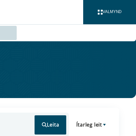
VALMYND
LOKA
Leita
Ítarleg leit