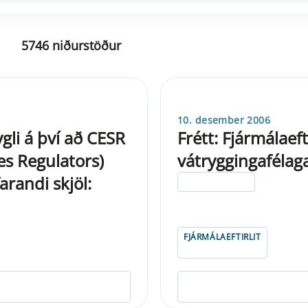
5746 niðurstöður
10. desember 2006
ygli á því að CESR
Frétt: Fjármálaeft
es Regulators)
vátryggingafélaga
arandi skjöl:
ELDRI EN 5 ÁRA
FJÁRMÁLAEFTIRLIT