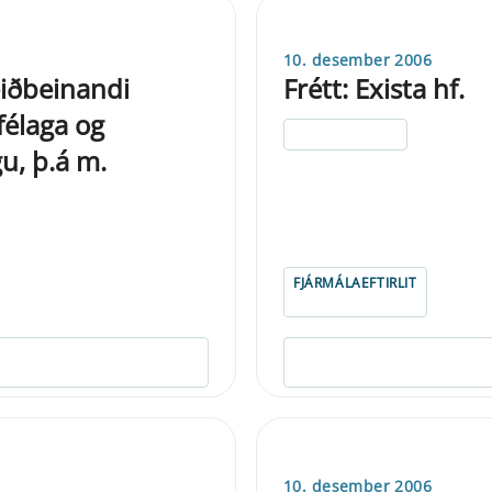
10. desember 2006
leiðbeinandi
Frétt: Exista hf.
félaga og
ELDRI EN 5 ÁRA
u, þ.á m.
FJÁRMÁLAEFTIRLIT
10. desember 2006