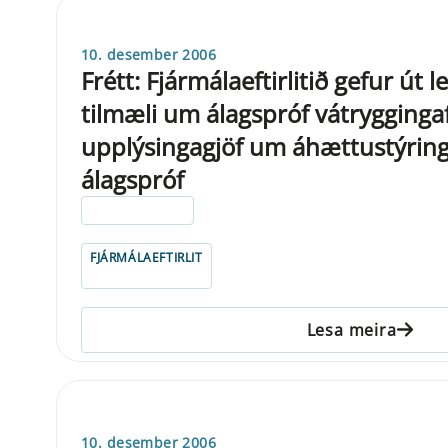
10. desember 2006
Frétt: Fjármálaeftirlitið gefur út 
tilmæli um álagspróf vátrygginga
upplýsingagjöf um áhættustýring
álagspróf
ELDRI EN 5 ÁRA
FJÁRMÁLAEFTIRLIT
Lesa meira
10. desember 2006