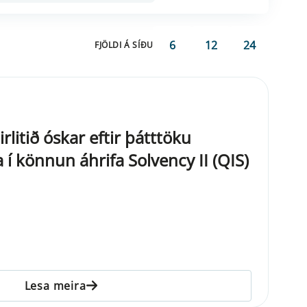
6
12
24
FJÖLDI Á SÍÐU
irlitið óskar eftir þátttöku
 í könnun áhrifa Solvency II (QIS)
Lesa meira