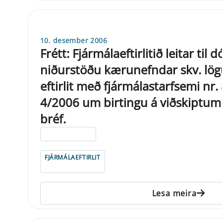
10. desember 2006
Frétt: Fjármálaeftirlitið leitar til
niðurstöðu kærunefndar skv. lö
eftirlit með fjármálastarfsemi nr.
4/2006 um birtingu á viðskiptum 
bréf.
ELDRI EN 5 ÁRA
FJÁRMÁLAEFTIRLIT
Lesa meira