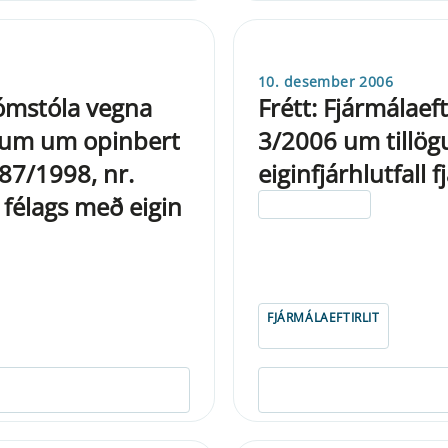
10. desember 2006
 dómstóla vegna
Frétt: Fjármálaef
gum um opinbert
3/2006 um tillög
 87/1998, nr.
eiginfjárhlutfall 
félags með eigin
ELDRI EN 5 ÁRA
FJÁRMÁLAEFTIRLIT