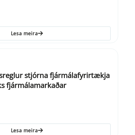
Lesa meira
sreglur stjórna fjármálafyrirtækja
sks fjármálamarkaðar
Lesa meira