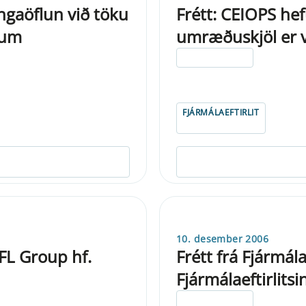
ingaöflun við töku
Frétt: CEIOPS hef
 um
umræðuskjöl er v
ELDRI EN 5 ÁRA
FJÁRMÁLAEFTIRLIT
10. desember 2006
 FL Group hf.
Frétt frá Fjármála
Fjármálaeftirlitsi
ELDRI EN 5 ÁRA