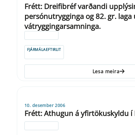
Frétt: Dreifibréf varðandi upplýs
persónutrygginga og 82. gr. laga
vátryggingarsamninga.
ELDRI EN 5 ÁRA
FJÁRMÁLAEFTIRLIT
Lesa meira
10. desember 2006
Frétt: Athugun á yfirtökuskyldu í
ELDRI EN 5 ÁRA