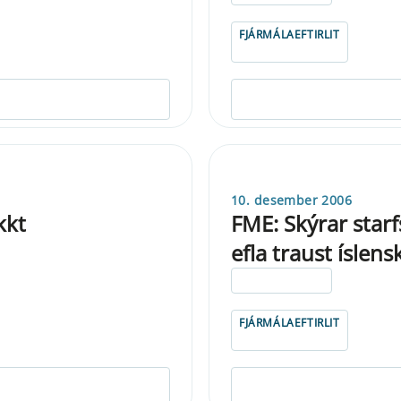
FJÁRMÁLAEFTIRLIT
10. desember 2006
kkt
FME: Skýrar starf
efla traust íslen
ELDRI EN 5 ÁRA
FJÁRMÁLAEFTIRLIT