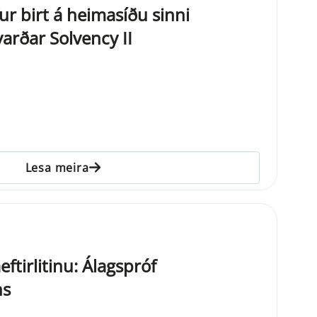
ur birt á heimasíðu sinni
arðar Solvency II
Lesa meira
eftirlitinu: Álagspróf
ns