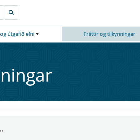
 og útgefið efni
Fréttir og tilkynningar
nn­ing­ar