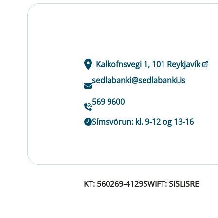
Kalkofnsvegi 1, 101 Reykjavík
sedlabanki@sedlabanki.is
569 9600
Símsvörun: kl. 9-12 og 13-16
KT: 560269-4129
SWIFT: SISLISRE