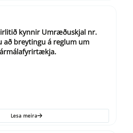
tirlitið kynnir Umræðuskjal nr.
u að breytingu á reglum um
fjármálafyrirtækja.
Lesa meira