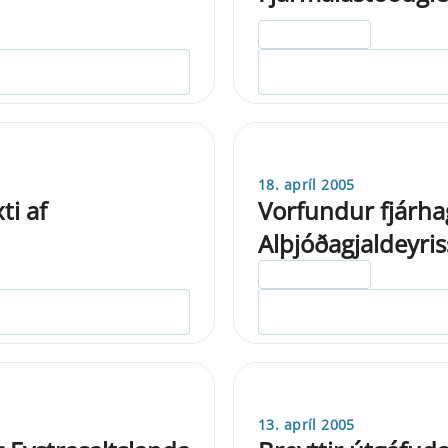
ELDRI EN 5 ÁRA
18. apríl 2005
ti af
Vorfundur fjárh
Alþjóðagjaldeyris
ELDRI EN 5 ÁRA
13. apríl 2005