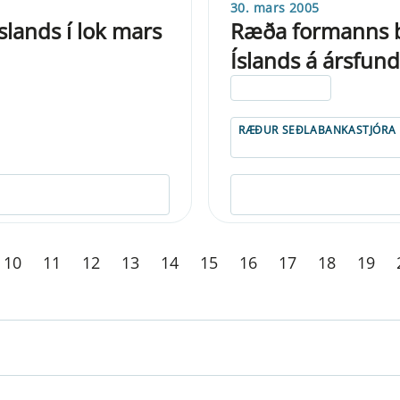
30. mars 2005
lands í lok mars
Ræða formanns b
Íslands á ársfund
ELDRI EN 5 ÁRA
RÆÐUR SEÐLABANKASTJÓRA
10
11
12
13
14
15
16
17
18
19