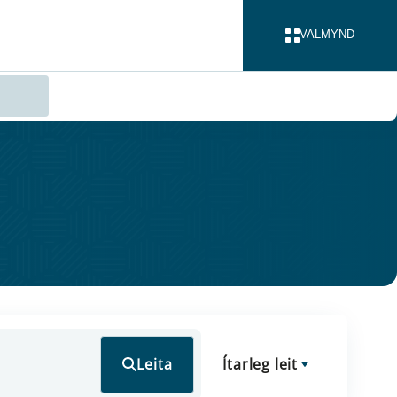
VALMYND
LOKA
Leita
Ítarleg leit