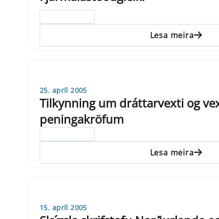
ELDRI EN 5 ÁRA
Lesa meira
25. apríl 2005
Tilkynning um dráttarvexti og vex
peningakröfum
ELDRI EN 5 ÁRA
Lesa meira
15. apríl 2005