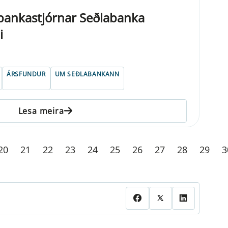
ankastjórnar Seðlabanka
i
ÁRSFUNDUR
UM SEÐLABANKANN
Lesa meira
20
21
22
23
24
25
26
27
28
29
3