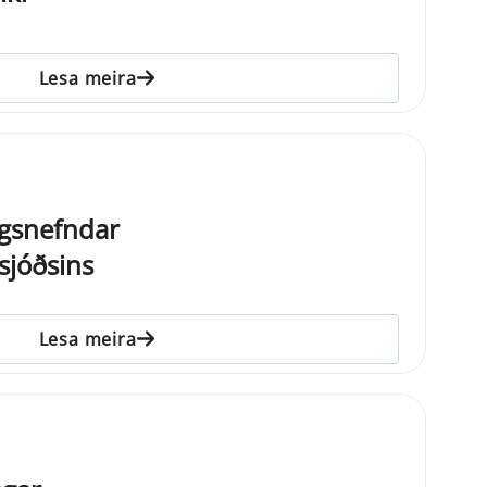
Lesa meira
agsnefndar
sjóðsins
Lesa meira