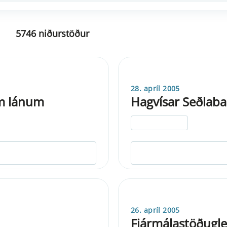
5746 niðurstöður
28. apríl 2005
um lánum
Hagvísar Seðlaban
ELDRI EN 5 ÁRA
26. apríl 2005
Fjármálastöðugle