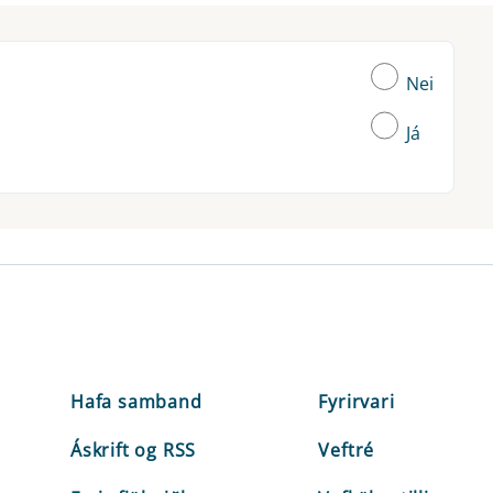
Nei
Já
Hafa samband
Fyrirvari
Áskrift og RSS
Veftré