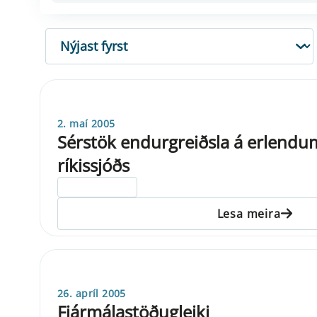
RÖÐUN
2. maí 2005
Sérstök endurgreiðsla á erlend
ríkissjóðs
ELDRI EN 5 ÁRA
Lesa meira
26. apríl 2005
Fjármálastöðugleiki