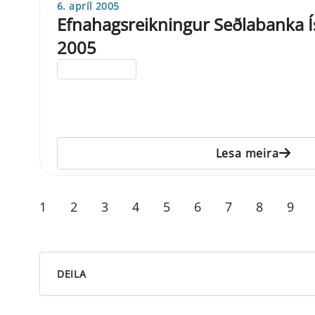
6. apríl 2005
Efnahagsreikningur Seðlabanka Ís
2005
ELDRI EN 5 ÁRA
Lesa meira
1
2
3
4
5
6
7
8
9
DEILA