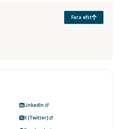
Fara efst
LinkedIn
X (Twitter)