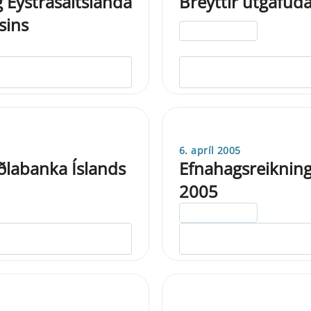
g Eystrasaltslanda
Breyttir útgáfud
sins
ELDRI EN 5 ÁRA
6. apríl 2005
ðlabanka Íslands
Efnahagsreikning
2005
ELDRI EN 5 ÁRA