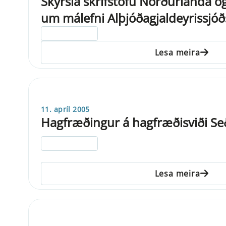
Skýrsla skrifstofu Norðurlanda o
um málefni Alþjóðagjaldeyrissjóð
ELDRI EN 5 ÁRA
Lesa meira
11. apríl 2005
Hagfræðingur á hagfræðisviði Se
ELDRI EN 5 ÁRA
Lesa meira