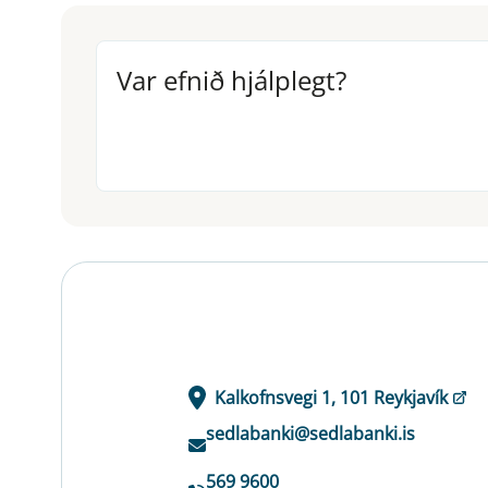
Var efnið hjálplegt?
Var efnið hjálplegt?
Kalkofnsvegi 1, 101 Reykjavík
sedlabanki@sedlabanki.is
569 9600