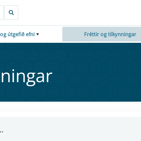
 og útgefið efni
Fréttir og tilkynningar
nn­ing­ar