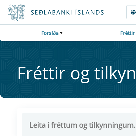
Fara beint í Meginmál
Forsíða
Fréttir
Frétt­ir og til­ky