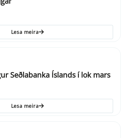
agar
Lesa meira
ur Seðlabanka Íslands í lok mars
Lesa meira