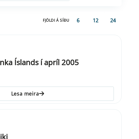
6
12
24
FJÖLDI Á SÍÐU
ka Íslands í apríl 2005
Lesa meira
iki