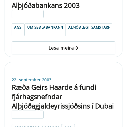
Alþjóðabankans 2003
ELDRI EN 5 ÁRA
AGS
UM SEÐLABANKANN
ALÞJÓÐLEGT SAMSTARF
Lesa meira
22. september 2003
Ræða Geirs Haarde á fundi
fjárhagsnefndar
Alþjóðagjaldeyrissjóðsins í Dubai
ELDRI EN 5 ÁRA