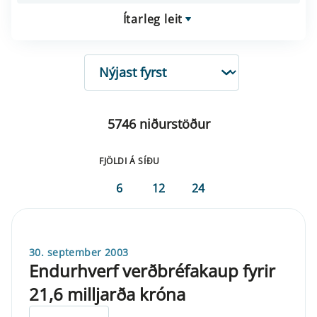
Ítarleg leit
RÖÐUN
5746 niðurstöður
FJÖLDI Á SÍÐU
6
12
24
30. september 2003
Endurhverf verðbréfakaup fyrir
21,6 milljarða króna
ELDRI EN 5 ÁRA