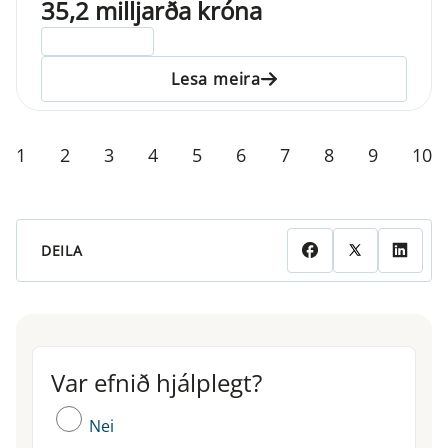
35,2 milljarða króna
ELDRI EN 5 ÁRA
Lesa meira
1
2
3
4
5
6
7
8
9
10
DEILA
Var efnið hjálplegt?
Var efnið hjálplegt?
Nei