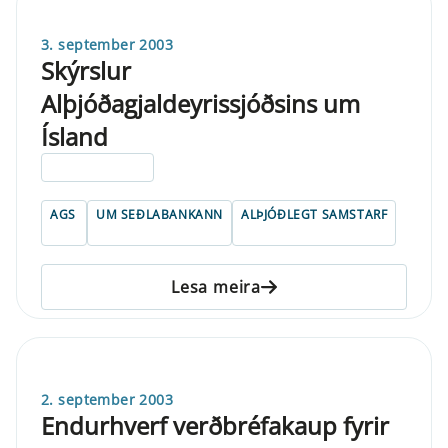
3. september 2003
Skýrslur
Alþjóðagjaldeyrissjóðsins um
Ísland
ELDRI EN 5 ÁRA
AGS
UM SEÐLABANKANN
ALÞJÓÐLEGT SAMSTARF
Lesa meira
2. september 2003
Endurhverf verðbréfakaup fyrir