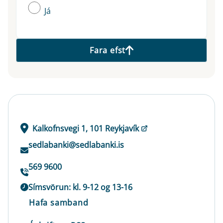
Já
Fara efst
Kalkofnsvegi 1, 101 Reykjavík
sedlabanki@sedlabanki.is
569 9600
Símsvörun: kl. 9-12 og 13-16
Hafa samband