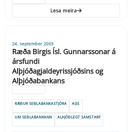
Lesa meira
24. september 2003
Ræða Birgis Ísl. Gunnarssonar á
ársfundi
Alþjóðagjaldeyrissjóðsins og
Alþjóðabankans
ELDRI EN 5 ÁRA
RÆÐUR SEÐLABANKASTJÓRA
AGS
UM SEÐLABANKANN
ALÞJÓÐLEGT SAMSTARF