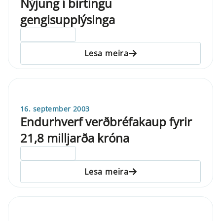
Nýjung í birtingu
gengisupplýsinga
ELDRI EN 5 ÁRA
Lesa meira
16. september 2003
Endurhverf verðbréfakaup fyrir
21,8 milljarða króna
ELDRI EN 5 ÁRA
Lesa meira