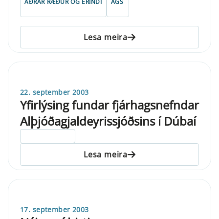
AÐRAR RÆÐUR OG ERINDI
AGS
Lesa meira
22. september 2003
Yfirlýsing fundar fjárhagsnefndar
Alþjóðagjaldeyrissjóðsins í Dúbaí
ELDRI EN 5 ÁRA
Lesa meira
17. september 2003