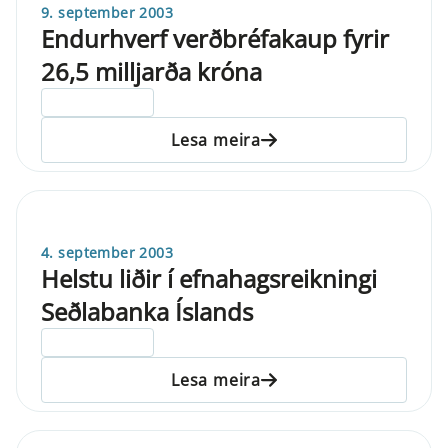
9. september 2003
Endurhverf verðbréfakaup fyrir
26,5 milljarða króna
ELDRI EN 5 ÁRA
Lesa meira
4. september 2003
Helstu liðir í efnahagsreikningi
Seðlabanka Íslands
ELDRI EN 5 ÁRA
Lesa meira