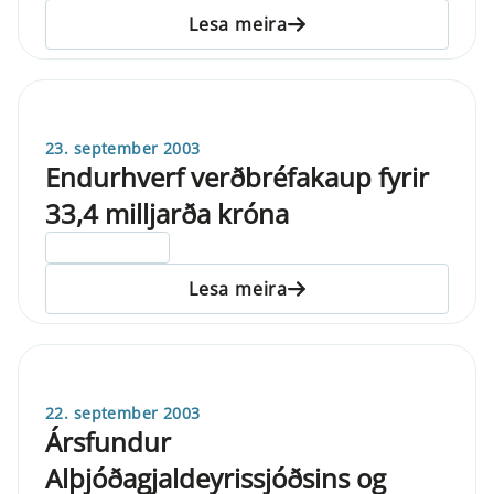
Lesa meira
23. september 2003
Endurhverf verðbréfakaup fyrir
33,4 milljarða króna
ELDRI EN 5 ÁRA
Lesa meira
22. september 2003
Ársfundur
Alþjóðagjaldeyrissjóðsins og