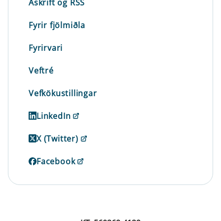
Áskrift og RSS
Fyrir fjölmiðla
Fyrirvari
Veftré
Vefkökustillingar
LinkedIn
X (Twitter)
Facebook