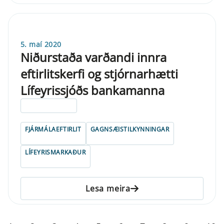
5. maí 2020
Niðurstaða varðandi innra
eftirlitskerfi og stjórnarhætti
Lífeyrissjóðs bankamanna
ELDRI EN 5 ÁRA
FJÁRMÁLAEFTIRLIT
GAGNSÆISTILKYNNINGAR
LÍFEYRISMARKAÐUR
Lesa meira