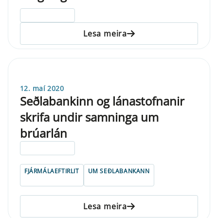
ELDRI EN 5 ÁRA
Lesa meira
12. maí 2020
Seðlabankinn og lánastofnanir
skrifa undir samninga um
brúarlán
ELDRI EN 5 ÁRA
FJÁRMÁLAEFTIRLIT
UM SEÐLABANKANN
Lesa meira