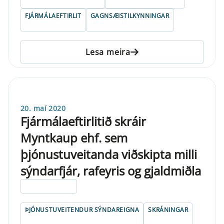
FJÁRMÁLAEFTIRLIT
GAGNSÆISTILKYNNINGAR
Lesa meira
20. maí 2020
Fjármálaeftirlitið skráir
Myntkaup ehf. sem
þjónustuveitanda viðskipta milli
sýndarfjár, rafeyris og gjaldmiðla
ELDRI EN 5 ÁRA
ÞJÓNUSTUVEITENDUR SÝNDAREIGNA
SKRÁNINGAR