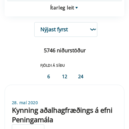
Ítarleg leit
RÖÐUN
5746 niðurstöður
FJÖLDI Á SÍÐU
6
12
24
28. maí 2020
Kynning aðalhagfræðings á efni
Peningamála
ELDRI EN 5 ÁRA