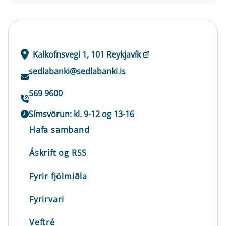
Kalkofnsvegi 1, 101 Reykjavík
sedlabanki@sedlabanki.is
569 9600
Símsvörun: kl. 9-12 og 13-16
Hafa samband
Áskrift og RSS
Fyrir fjölmiðla
Fyrirvari
Veftré