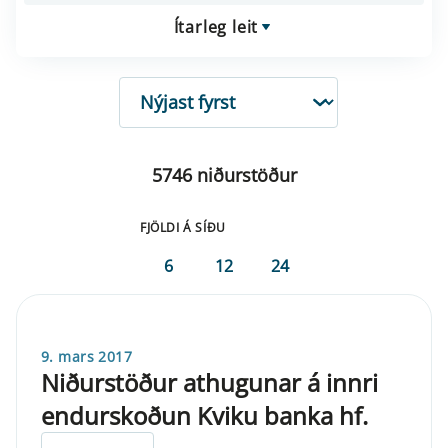
Ítarleg leit
RÖÐUN
5746 niðurstöður
FJÖLDI Á SÍÐU
6
12
24
9. mars 2017
Niðurstöður athugunar á innri
endurskoðun Kviku banka hf.
ELDRI EN 5 ÁRA