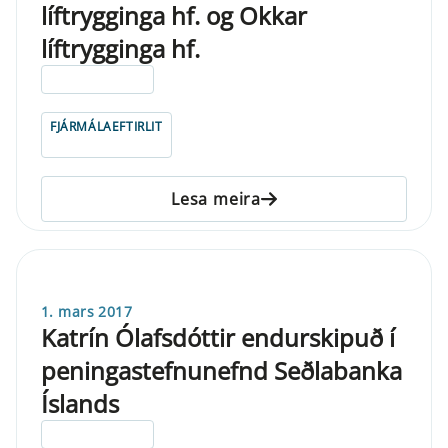
líftrygginga hf. og Okkar
líftrygginga hf.
ELDRI EN 5 ÁRA
FJÁRMÁLAEFTIRLIT
Lesa meira
1. mars 2017
Katrín Ólafsdóttir endurskipuð í
peningastefnunefnd Seðlabanka
Íslands
ELDRI EN 5 ÁRA