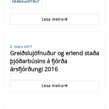
FJÁRMÁLAEFTIRLIT
Lesa meira
2. mars 2017
Greiðslujöfnuður og erlend staða
þjóðarbúsins á fjórða
ársfjórðungi 2016
ELDRI EN 5 ÁRA
Lesa meira