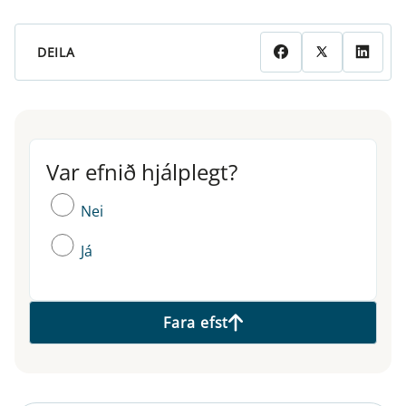
DEILA
Var efnið hjálplegt?
Var efnið hjálplegt?
Nei
Já
Fara efst