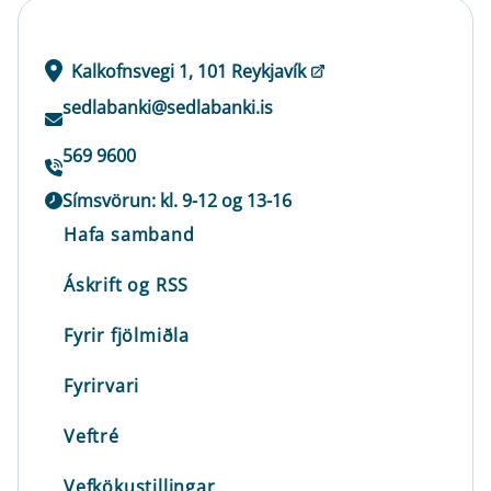
Kalkofnsvegi 1, 101 Reykjavík
sedlabanki@sedlabanki.is
569 9600
Símsvörun: kl. 9-12 og 13-16
Hafa samband
Áskrift og RSS
Fyrir fjölmiðla
Fyrirvari
Veftré
Vefkökustillingar