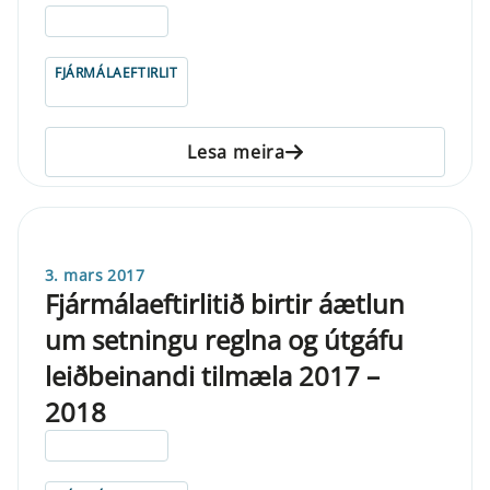
ELDRI EN 5 ÁRA
FJÁRMÁLAEFTIRLIT
Lesa meira
3. mars 2017
Fjármálaeftirlitið birtir áætlun
um setningu reglna og útgáfu
leiðbeinandi tilmæla 2017 –
2018
ELDRI EN 5 ÁRA