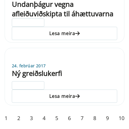
Undanþágur vegna
afleiðuviðskipta til áhættuvarna
ELDRI EN 5 ÁRA
Lesa meira
24. febrúar 2017
Ný greiðslukerfi
ELDRI EN 5 ÁRA
Lesa meira
1
2
3
4
5
6
7
8
9
10