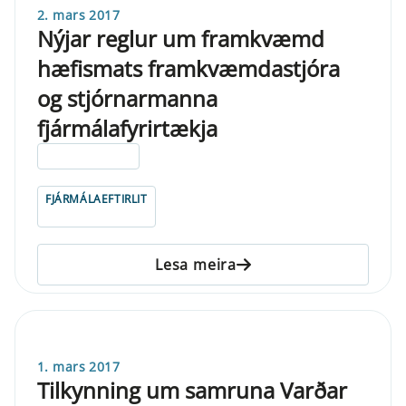
2. mars 2017
Nýjar reglur um framkvæmd
hæfismats framkvæmdastjóra
og stjórnarmanna
fjármálafyrirtækja
ELDRI EN 5 ÁRA
FJÁRMÁLAEFTIRLIT
Lesa meira
1. mars 2017
Tilkynning um samruna Varðar