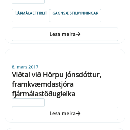
FJÁRMÁLAEFTIRLIT
GAGNSÆISTILKYNNINGAR
Lesa meira
8. mars 2017
Viðtal við Hörpu Jónsdóttur,
framkvæmdastjóra
fjármálastöðugleika
ELDRI EN 5 ÁRA
Lesa meira