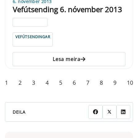
6. nóvember 2013
Vefútsending 6. nóvember 2013
ELDRI EN 5 ÁRA
VEFÚTSENDINGAR
Lesa meira
1
2
3
4
5
6
7
8
9
10
DEILA