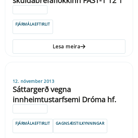
skuldabréfaflokkinn FAST-1 12 1
ELDRI EN 5 ÁRA
FJÁRMÁLAEFTIRLIT
Lesa meira
12. nóvember 2013
Sáttargerð vegna
innheimtustarfsemi Dróma hf.
ELDRI EN 5 ÁRA
FJÁRMÁLAEFTIRLIT
GAGNSÆISTILKYNNINGAR