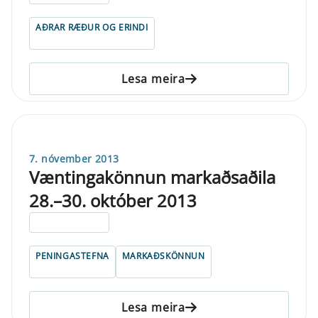
AÐRAR RÆÐUR OG ERINDI
Lesa meira
7. nóvember 2013
Væntingakönnun markaðsaðila
28.–30. október 2013
ELDRI EN 5 ÁRA
PENINGASTEFNA
MARKAÐSKÖNNUN
Lesa meira