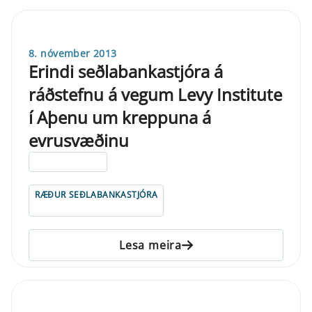
8. nóvember 2013
Erindi seðlabankastjóra á
ráðstefnu á vegum Levy Institute
í Aþenu um kreppuna á
evrusvæðinu
ELDRI EN 5 ÁRA
RÆÐUR SEÐLABANKASTJÓRA
Lesa meira