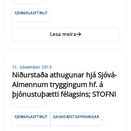
FJÁRMÁLAEFTIRLIT
Lesa meira
11. nóvember 2013
Niðurstaða athugunar hjá Sjóvá-
Almennum tryggingum hf. á
þjónustuþætti félagsins; STOFNI
ELDRI EN 5 ÁRA
FJÁRMÁLAEFTIRLIT
GAGNSÆISTILKYNNINGAR