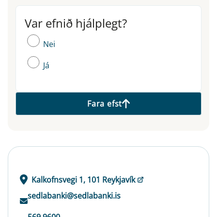
Var efnið hjálplegt?
Var efnið hjálplegt?
Nei
Já
Fara efst
Kalkofnsvegi 1, 101 Reykjavík
sedlabanki@sedlabanki.is
569 9600