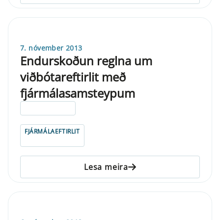
7. nóvember 2013
Endurskoðun reglna um
viðbótareftirlit með
fjármálasamsteypum
ELDRI EN 5 ÁRA
FJÁRMÁLAEFTIRLIT
Lesa meira