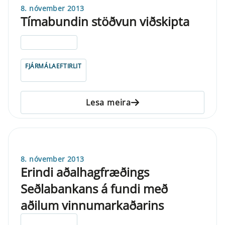
8. nóvember 2013
Tímabundin stöðvun viðskipta
ELDRI EN 5 ÁRA
FJÁRMÁLAEFTIRLIT
Lesa meira
8. nóvember 2013
Erindi aðalhagfræðings
Seðlabankans á fundi með
aðilum vinnumarkaðarins
ELDRI EN 5 ÁRA