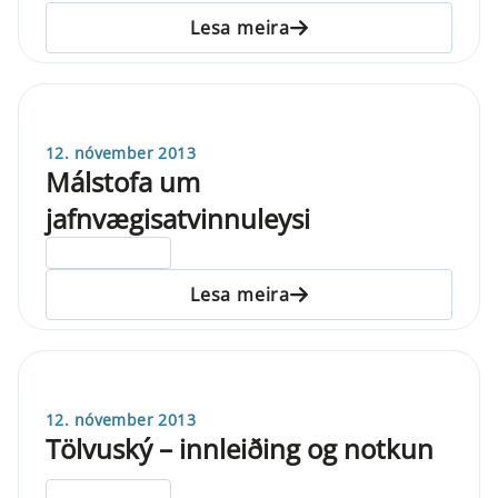
Lesa meira
12. nóvember 2013
Málstofa um
jafnvægisatvinnuleysi
ELDRI EN 5 ÁRA
Lesa meira
12. nóvember 2013
Tölvuský – innleiðing og notkun
ELDRI EN 5 ÁRA