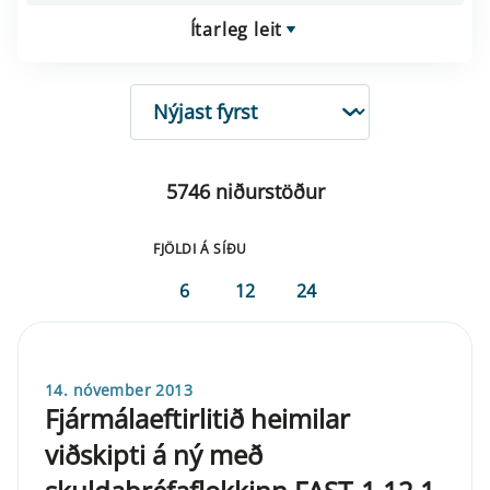
Ítarleg leit
RÖÐUN
5746 niðurstöður
FJÖLDI Á SÍÐU
6
12
24
14. nóvember 2013
Fjármálaeftirlitið heimilar
viðskipti á ný með