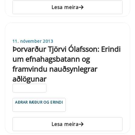
Lesa meira
11. nóvember 2013
Þorvarður Tjörvi Ólafsson: Erindi
um efnahagsbatann og
framvindu nauðsynlegrar
aðlögunar
ELDRI EN 5 ÁRA
AÐRAR RÆÐUR OG ERINDI
Lesa meira