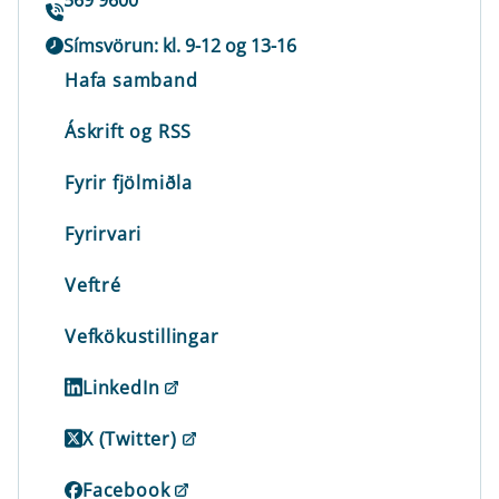
Símsvörun: kl. 9-12 og 13-16
Hafa samband
Áskrift og RSS
Fyrir fjölmiðla
Fyrirvari
Veftré
Vefkökustillingar
LinkedIn
X (Twitter)
Facebook