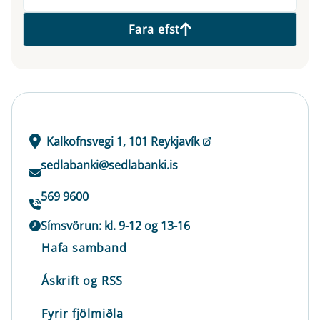
Fara efst
Kalkofnsvegi 1, 101 Reykjavík
sedlabanki@sedlabanki.is
569 9600
Símsvörun: kl. 9-12 og 13-16
Hafa samband
Áskrift og RSS
Fyrir fjölmiðla