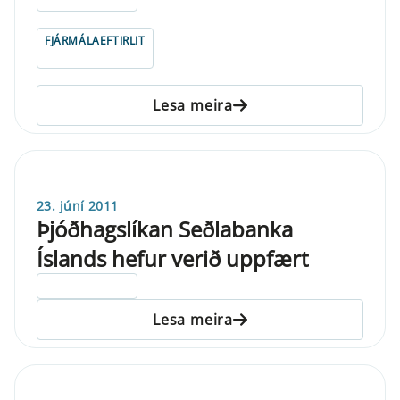
FJÁRMÁLAEFTIRLIT
Lesa meira
23. júní 2011
Þjóðhagslíkan Seðlabanka
Íslands hefur verið uppfært
ELDRI EN 5 ÁRA
Lesa meira