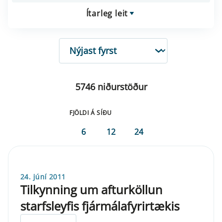
Ítarleg leit
RÖÐUN
5746 niðurstöður
FJÖLDI Á SÍÐU
6
12
24
24. júní 2011
Tilkynning um afturköllun
starfsleyfis fjármálafyrirtækis
ELDRI EN 5 ÁRA