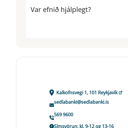
Var efnið hjálplegt?
Var efnið hjálplegt?
Kalkofnsvegi 1, 101 Reykjavík
sedlabanki@sedlabanki.is
569 9600
Símsvörun: kl. 9-12 og 13-16