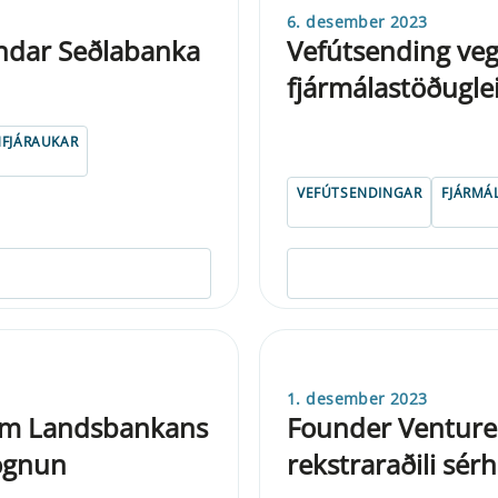
6. desember 2023
fndar Seðlabanka
Vefútsending veg
fjármálastöðugl
NFJÁRAUKAR
VEFÚTSENDINGAR
FJÁRMÁ
1. desember 2023
um Landsbankans
Founder Venture
mögnun
rekstraraðili sér