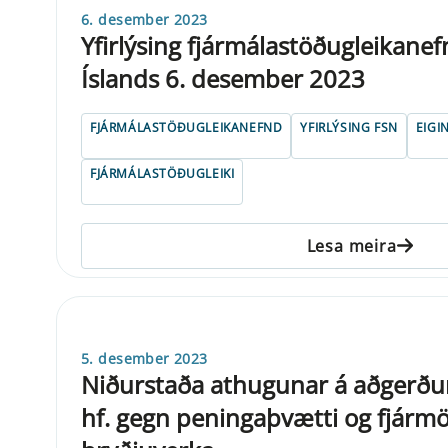
6. desember 2023
Yfirlýsing fjármálastöðugleikane
Íslands 6. desember 2023
FJÁRMÁLASTÖÐUGLEIKANEFND
YFIRLÝSING FSN
EIGI
FJÁRMÁLASTÖÐUGLEIKI
Lesa meira
5. desember 2023
Niðurstaða athugunar á aðgerð
hf. gegn peningaþvætti og fjár