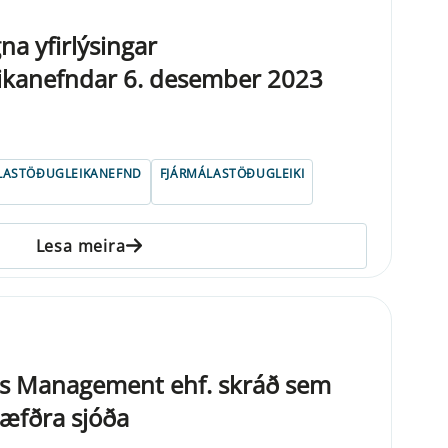
na yfirlýsingar
eikanefndar 6. desember 2023
LASTÖÐUGLEIKANEFND
FJÁRMÁLASTÖÐUGLEIKI
Lesa meira
s Management ehf. skráð sem
hæfðra sjóða