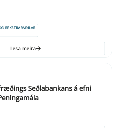
 OG REKSTRARAÐILAR
Lesa meira
ræðings Seðlabankans á efni
Peningamála