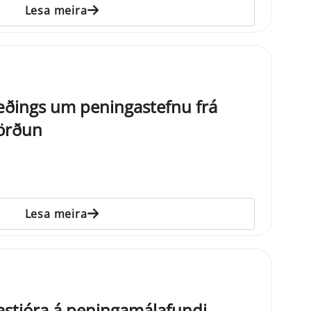
Lesa meira
æðings um peningastefnu frá
vörðun
Lesa meira
astjóra á peningamálafundi