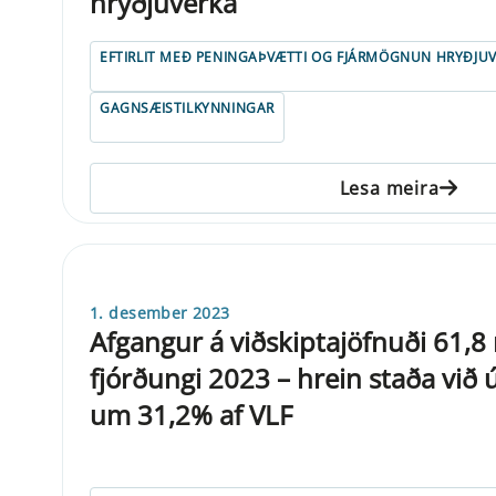
hryðjuverka
EFTIRLIT MEÐ PENINGAÞVÆTTI OG FJÁRMÖGNUN HRYÐJU
GAGNSÆISTILKYNNINGAR
Lesa meira
1. desember 2023
Afgangur á viðskiptajöfnuði 61,8 
fjórðungi 2023 – hrein staða við
um 31,2% af VLF