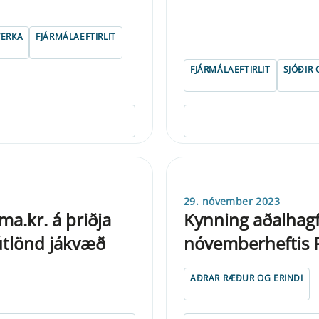
VERKA
FJÁRMÁLAEFTIRLIT
FJÁRMÁLAEFTIRLIT
SJÓÐIR
29. nóvember 2023
ma.kr. á þriðja
Kynning aðalhagf
 útlönd jákvæð
nóvemberheftis 
AÐRAR RÆÐUR OG ERINDI