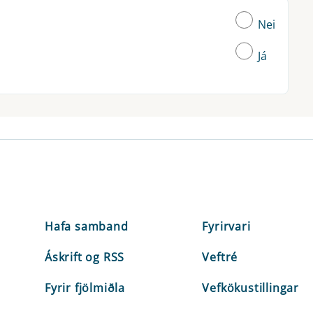
Nei
Já
Hafa samband
Fyrirvari
Áskrift og RSS
Veftré
Fyrir fjölmiðla
Vefkökustillingar