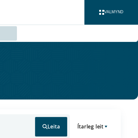
VALMYND
LOKA
Leita
Ítarleg leit