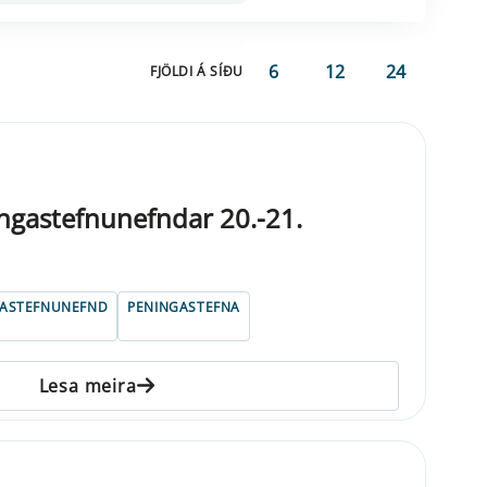
6
12
24
FJÖLDI Á SÍÐU
ngastefnunefndar 20.-21.
GASTEFNUNEFND
PENINGASTEFNA
Lesa meira