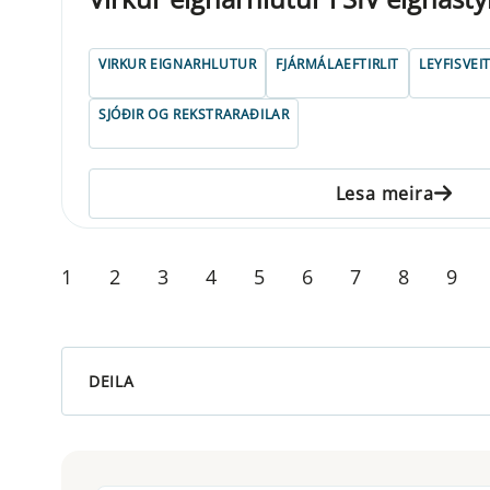
VIRKUR EIGNARHLUTUR
FJÁRMÁLAEFTIRLIT
LEYFISVEI
SJÓÐIR OG REKSTRARAÐILAR
Lesa meira
1
2
3
4
5
6
7
8
9
DEILA