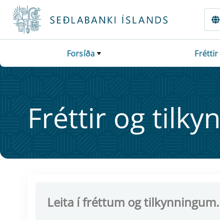
Fara beint í Meginmál
Forsíða
Fréttir
Frétt­ir og til­ky