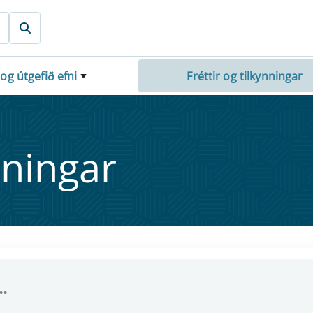
 og útgefið efni
Fréttir og tilkynningar
nn­ing­ar