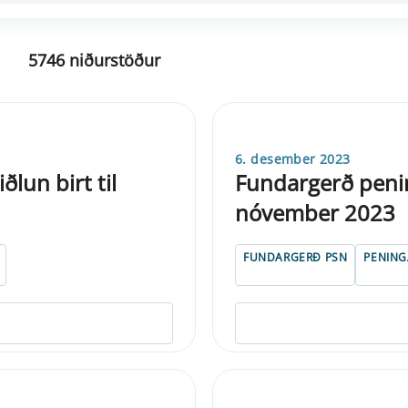
5746 niðurstöður
6. desember 2023
lun birt til
Fundargerð peni
nóvember 2023
FUNDARGERÐ PSN
PENIN