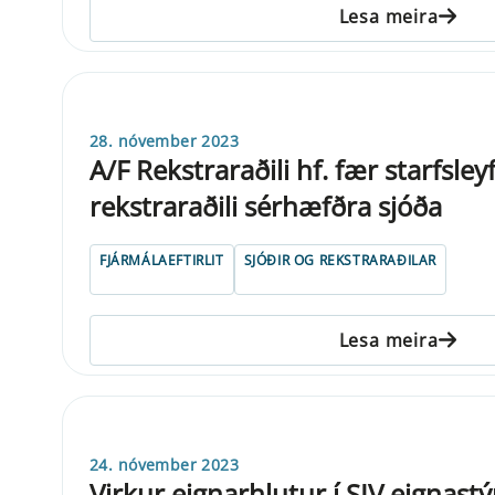
Lesa meira
28. nóvember 2023
A/F Rekstraraðili hf. fær starfsley
rekstraraðili sérhæfðra sjóða
FJÁRMÁLAEFTIRLIT
SJÓÐIR OG REKSTRARAÐILAR
Lesa meira
24. nóvember 2023
Virkur eignarhlutur í SIV eignastý