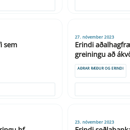
27. nóvember 2023
fi sem
Erindi aðalhagfr
greiningu að ák
AÐRAR RÆÐUR OG ERINDI
23. nóvember 2023
ringu hf.
Erindi seðlabank