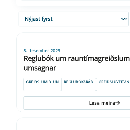
RÖÐUN
8. desember 2023
Reglubók um rauntímagreiðslumið
umsagnar
GREIÐSLUMIÐLUN
REGLUBÓKARÁÐ
GREIÐSLUVEITAN
Lesa meira