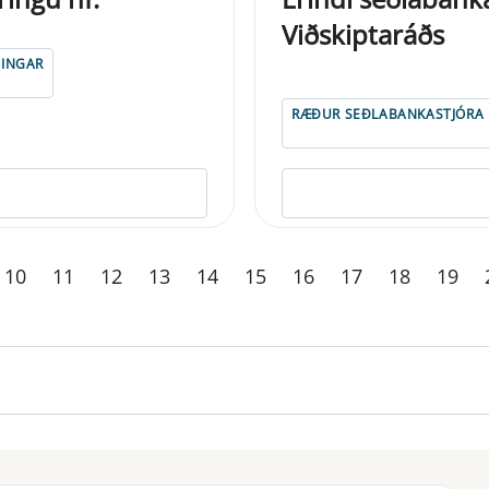
Viðskiptaráðs
TINGAR
RÆÐUR SEÐLABANKASTJÓRA
10
11
12
13
14
15
16
17
18
19