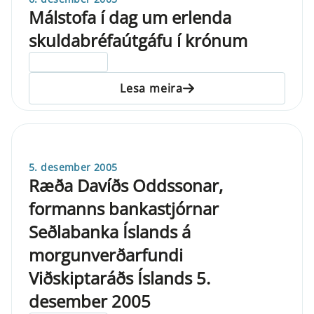
Málstofa í dag um erlenda
skuldabréfaútgáfu í krónum
ELDRI EN 5 ÁRA
Lesa meira
5. desember 2005
Ræða Davíðs Oddssonar,
formanns bankastjórnar
Seðlabanka Íslands á
morgunverðarfundi
Viðskiptaráðs Íslands 5.
desember 2005