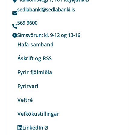
sedlabanki@sedlabanki.is
569 9600
Símsvörun: kl. 9-12 og 13-16
Hafa samband
Áskrift og RSS
Fyrir fjölmiðla
Fyrirvari
Veftré
Vefkökustillingar
LinkedIn