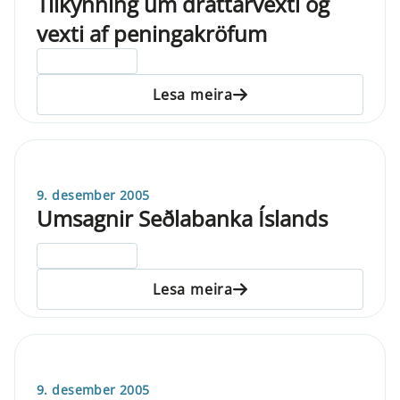
Tilkynning um dráttarvexti og
vexti af peningakröfum
ELDRI EN 5 ÁRA
Lesa meira
9. desember 2005
Umsagnir Seðlabanka Íslands
ELDRI EN 5 ÁRA
Lesa meira
9. desember 2005