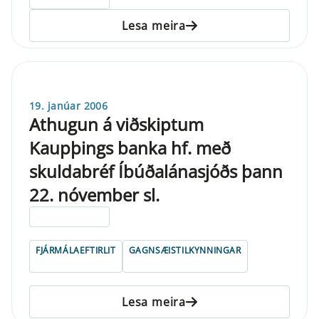
Lesa meira
19. janúar 2006
Athugun á viðskiptum
Kaupþings banka hf. með
skuldabréf Íbúðalánasjóðs þann
22. nóvember sl.
ELDRI EN 5 ÁRA
FJÁRMÁLAEFTIRLIT
GAGNSÆISTILKYNNINGAR
Lesa meira