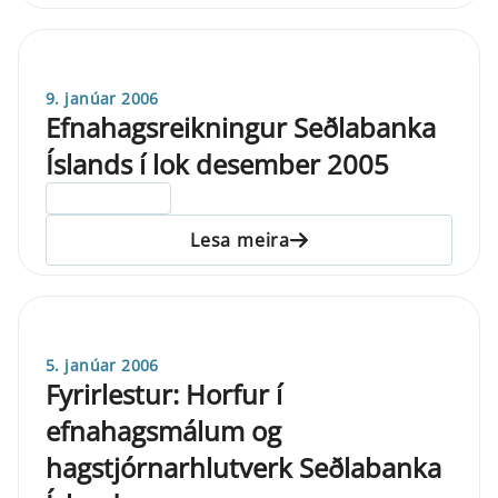
9. janúar 2006
Efnahagsreikningur Seðlabanka
Íslands í lok desember 2005
ELDRI EN 5 ÁRA
Lesa meira
5. janúar 2006
Fyrirlestur: Horfur í
efnahagsmálum og
hagstjórnarhlutverk Seðlabanka