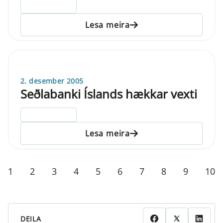
ELDRI EN 5 ÁRA
Lesa meira
2. desember 2005
Seðlabanki Íslands hækkar vexti
ELDRI EN 5 ÁRA
Lesa meira
1
2
3
4
5
6
7
8
9
10
DEILA