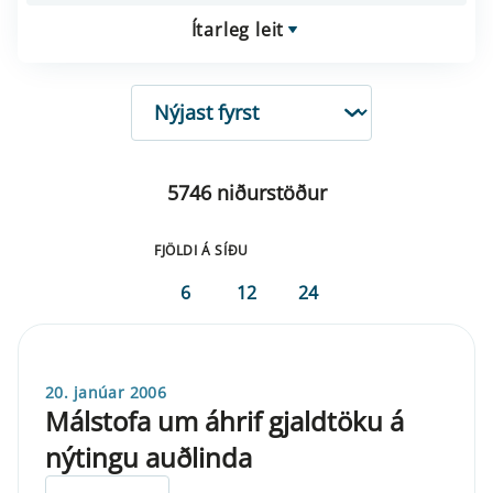
Ítarleg leit
RÖÐUN
5746 niðurstöður
FJÖLDI Á SÍÐU
6
12
24
20. janúar 2006
Málstofa um áhrif gjaldtöku á
nýtingu auðlinda
ELDRI EN 5 ÁRA