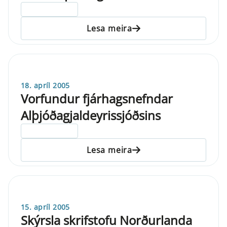
ELDRI EN 5 ÁRA
Lesa meira
18. apríl 2005
Vorfundur fjárhagsnefndar
Alþjóðagjaldeyrissjóðsins
ELDRI EN 5 ÁRA
Lesa meira
15. apríl 2005
Skýrsla skrifstofu Norðurlanda