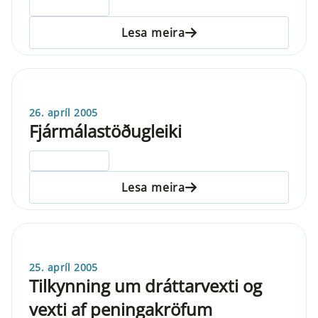
ELDRI EN 5 ÁRA
Lesa meira
26. apríl 2005
Fjármálastöðugleiki
ELDRI EN 5 ÁRA
Lesa meira
25. apríl 2005
Tilkynning um dráttarvexti og
vexti af peningakröfum