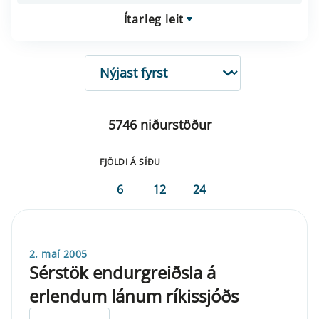
Ítarleg leit
RÖÐUN
5746 niðurstöður
FJÖLDI Á SÍÐU
6
12
24
2. maí 2005
Sérstök endurgreiðsla á
erlendum lánum ríkissjóðs
ELDRI EN 5 ÁRA