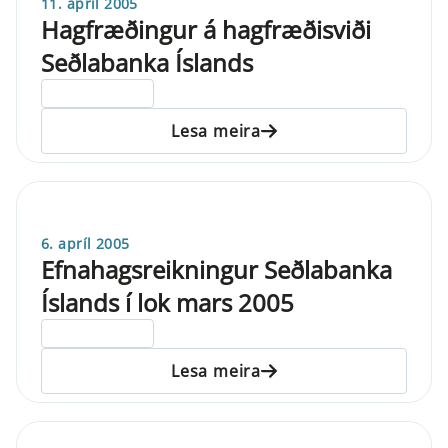
11. apríl 2005
Hagfræðingur á hagfræðisviði
Seðlabanka Íslands
ELDRI EN 5 ÁRA
Lesa meira
6. apríl 2005
Efnahagsreikningur Seðlabanka
Íslands í lok mars 2005
ELDRI EN 5 ÁRA
Lesa meira