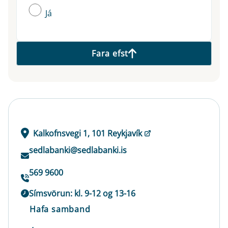
Já
Fara efst
Kalkofnsvegi 1, 101 Reykjavík
sedlabanki@sedlabanki.is
569 9600
Símsvörun: kl. 9-12 og 13-16
Hafa samband