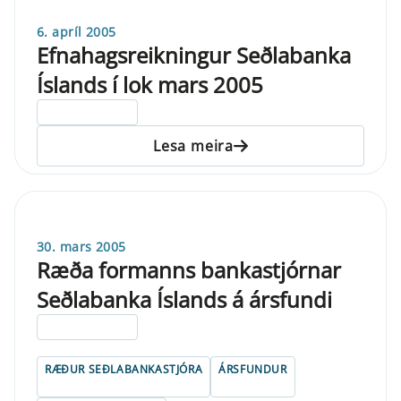
6. apríl 2005
Efnahagsreikningur Seðlabanka
Íslands í lok mars 2005
ELDRI EN 5 ÁRA
Lesa meira
30. mars 2005
Ræða formanns bankastjórnar
Seðlabanka Íslands á ársfundi
ELDRI EN 5 ÁRA
RÆÐUR SEÐLABANKASTJÓRA
ÁRSFUNDUR