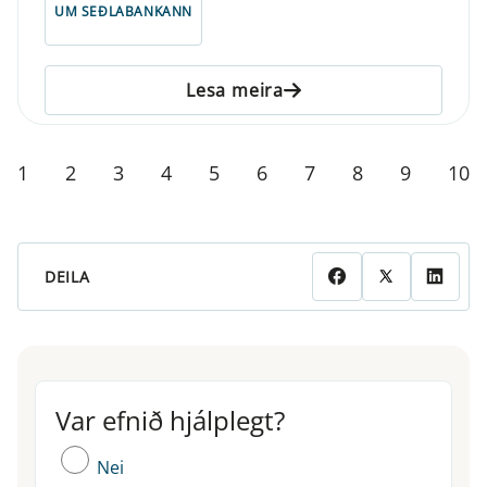
UM SEÐLABANKANN
Lesa meira
1
2
3
4
5
6
7
8
9
10
DEILA
Var efnið hjálplegt?
Var efnið hjálplegt?
Nei