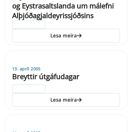
og Eystrasaltslanda um málefni
Alþjóðagjaldeyrissjóðsins
ELDRI EN 5 ÁRA
Lesa meira
13. apríl 2005
Breyttir útgáfudagar
ELDRI EN 5 ÁRA
Lesa meira