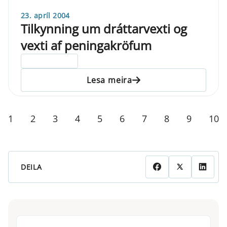
23. apríl 2004
Tilkynning um dráttarvexti og
vexti af peningakröfum
ELDRI EN 5 ÁRA
Lesa meira
1
2
3
4
5
6
7
8
9
10
DEILA