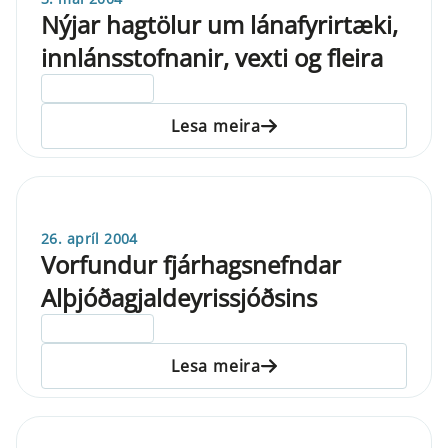
Nýjar hagtölur um lánafyrirtæki,
innlánsstofnanir, vexti og fleira
ELDRI EN 5 ÁRA
Lesa meira
26. apríl 2004
Vorfundur fjárhagsnefndar
Alþjóðagjaldeyrissjóðsins
ELDRI EN 5 ÁRA
Lesa meira