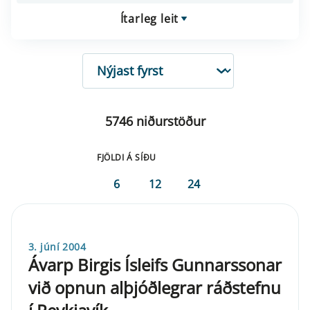
Ítarleg leit
RÖÐUN
5746 niðurstöður
FJÖLDI Á SÍÐU
6
12
24
3. júní 2004
Ávarp Birgis Ísleifs Gunnarssonar
við opnun alþjóðlegrar ráðstefnu