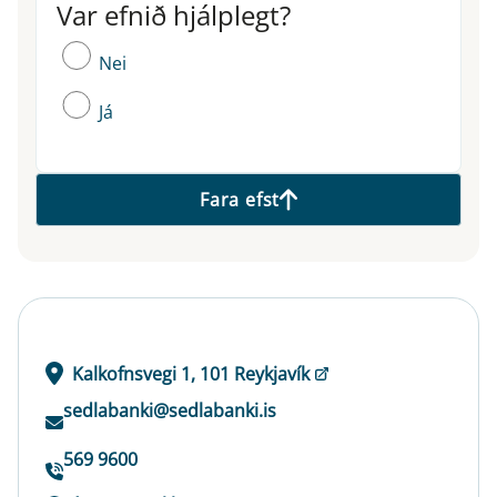
Var efnið hjálplegt?
Var efnið hjálplegt?
Nei
Já
Fara efst
Kalkofnsvegi 1, 101 Reykjavík
sedlabanki@sedlabanki.is
569 9600