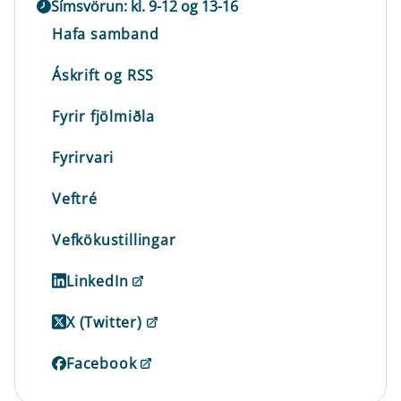
Símsvörun: kl. 9-12 og 13-16
Hafa samband
Áskrift og RSS
Fyrir fjölmiðla
Fyrirvari
Veftré
Vefkökustillingar
LinkedIn
X (Twitter)
Facebook