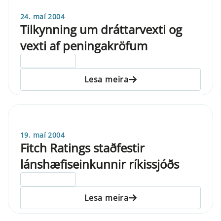
24. maí 2004
Tilkynning um dráttarvexti og
vexti af peningakröfum
ELDRI EN 5 ÁRA
Lesa meira
19. maí 2004
Fitch Ratings staðfestir
lánshæfiseinkunnir ríkissjóðs
ELDRI EN 5 ÁRA
Lesa meira