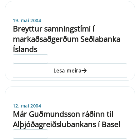
19. maí 2004
Breyttur samningstími í
markaðsaðgerðum Seðlabanka
Íslands
ELDRI EN 5 ÁRA
Lesa meira
12. maí 2004
Már Guðmundsson ráðinn til
Alþjóðagreiðslubankans í Basel
ELDRI EN 5 ÁRA