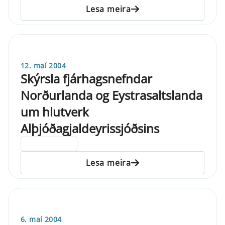
Lesa meira
12. maí 2004
Skýrsla fjárhagsnefndar
Norðurlanda og Eystrasaltslanda
um hlutverk
Alþjóðagjaldeyrissjóðsins
ELDRI EN 5 ÁRA
Lesa meira
6. maí 2004