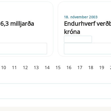
18. nóvember 2003
6,3 milljarða
Endurhverf verðb
króna
ELDRI EN 5 ÁRA
10
11
12
13
14
15
16
17
18
19