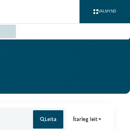
VALMYND
LOKA
Leita
Ítarleg leit