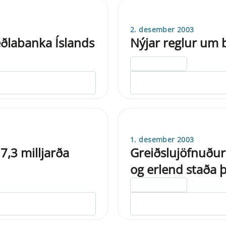
2. desember 2003
Seðlabanka Íslands
Nýjar reglur um 
ELDRI EN 5 ÁRA
1. desember 2003
7,3 milljarða
Greiðslujöfnuður 
og erlend staða 
ELDRI EN 5 ÁRA