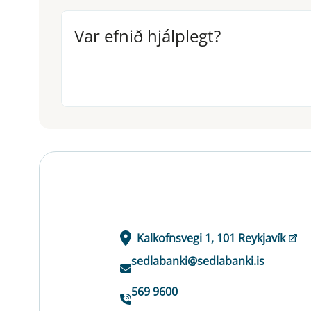
Var efnið hjálplegt?
Var efnið hjálplegt?
Kalkofnsvegi 1, 101 Reykjavík
sedlabanki@sedlabanki.is
569 9600