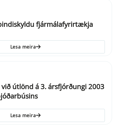
bindiskyldu fjármálafyrirtækja
Lesa meira
við útlönd á 3. ársfjórðungi 2003
þjóðarbúsins
Lesa meira