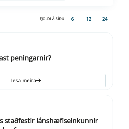
6
12
24
FJÖLDI Á SÍÐU
ast peningarnir?
Lesa meira
s staðfestir lánshæfiseinkunnir