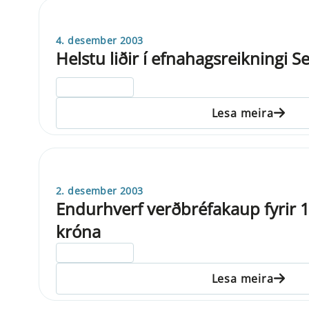
4. desember 2003
Helstu liðir í efnahagsreikningi 
ELDRI EN 5 ÁRA
Lesa meira
2. desember 2003
Endurhverf verðbréfakaup fyrir 1
króna
ELDRI EN 5 ÁRA
Lesa meira