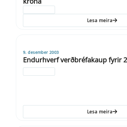
króna
ELDRI EN 5 ÁRA
Lesa meira
9. desember 2003
Endurhverf verðbréfakaup fyrir 2
ELDRI EN 5 ÁRA
Lesa meira