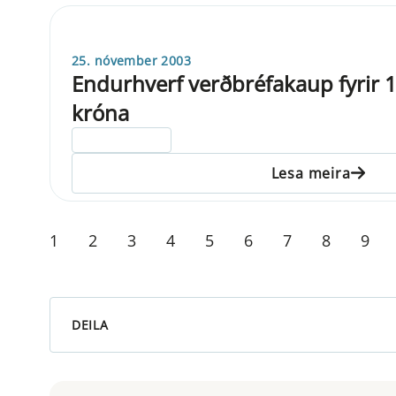
25. nóvember 2003
Endurhverf verðbréfakaup fyrir 1
króna
ELDRI EN 5 ÁRA
Lesa meira
1
2
3
4
5
6
7
8
9
DEILA