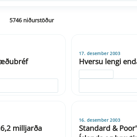
5746 niðurstöður
17. desember 2003
tæðubréf
Hversu lengi end
ELDRI EN 5 ÁRA
16. desember 2003
6,2 milljarða
Standard & Poor'