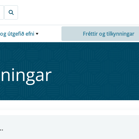
 og útgefið efni
Fréttir og tilkynningar
nn­ing­ar