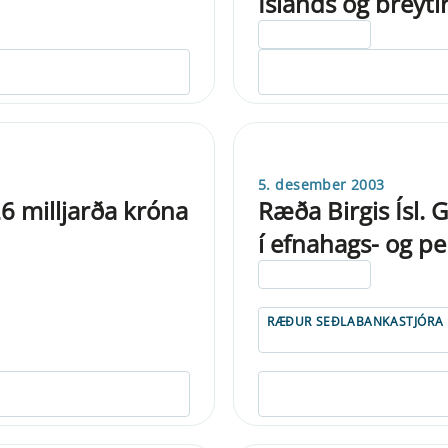
Íslands og breyt
ELDRI EN 5 ÁRA
5. desember 2003
6 milljarða króna
Ræða Birgis Ísl.
í efnahags- og 
ELDRI EN 5 ÁRA
RÆÐUR SEÐLABANKASTJÓRA