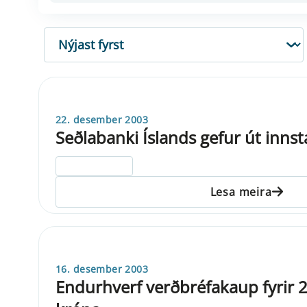
RÖÐUN
22. desember 2003
Seðlabanki Íslands gefur út inns
ELDRI EN 5 ÁRA
Lesa meira
16. desember 2003
Endurhverf verðbréfakaup fyrir 2