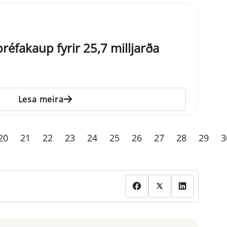
réfakaup fyrir 25,7 milljarða
Lesa meira
20
21
22
23
24
25
26
27
28
29
3