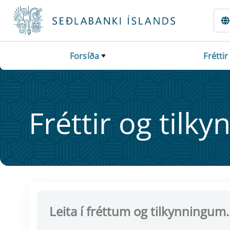
Fara beint í Meginmál
Forsíða
Fréttir
Frétt­ir og til­ky