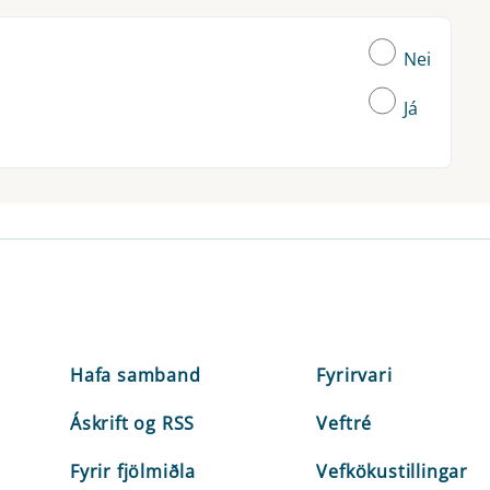
Nei
Já
Hafa samband
Fyrirvari
Áskrift og RSS
Veftré
Fyrir fjölmiðla
Vefkökustillingar