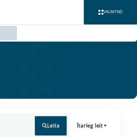
VALMYND
LOKA
Leita
Ítarleg leit