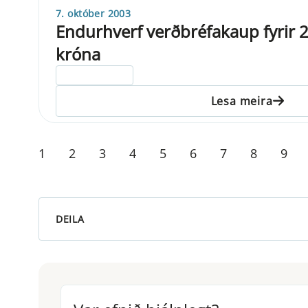
7. október 2003
Endurhverf verðbréfakaup fyrir 2
króna
ELDRI EN 5 ÁRA
Lesa meira
1
2
3
4
5
6
7
8
9
DEILA
Var efnið hjálplegt?