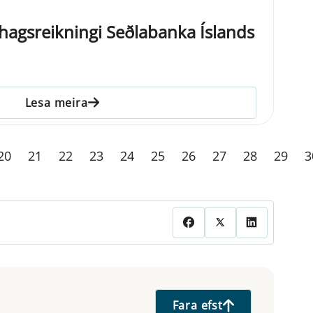
nahagsreikningi Seðlabanka Íslands
Lesa meira
20
21
22
23
24
25
26
27
28
29
3
Fara efst