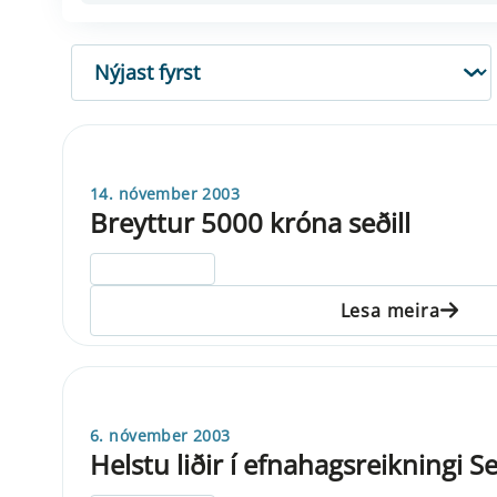
RÖÐUN
14. nóvember 2003
Breyttur 5000 króna seðill
ELDRI EN 5 ÁRA
Lesa meira
6. nóvember 2003
Helstu liðir í efnahagsreikningi 