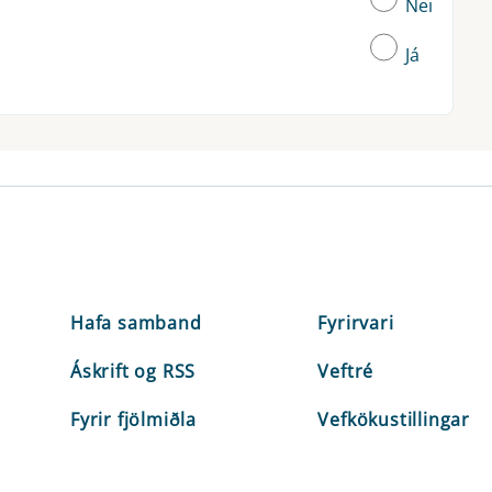
Nei
Já
Hafa samband
Fyrirvari
Áskrift og RSS
Veftré
Fyrir fjölmiðla
Vefkökustillingar