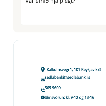
Var efnið hjálplegt?
Kalkofnsvegi 1, 101 Reykjavík
sedlabanki@sedlabanki.is
569 9600
Símsvörun: kl. 9-12 og 13-16