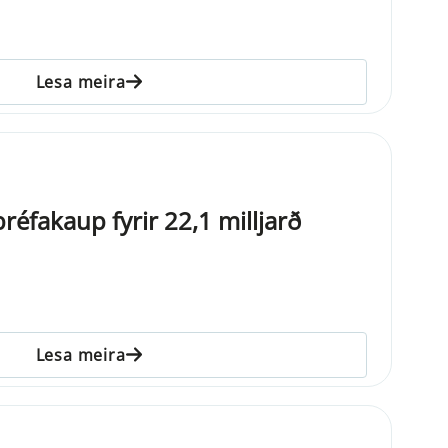
Lesa meira
éfakaup fyrir 22,1 milljarð
Lesa meira