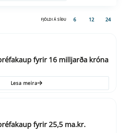
6
12
24
FJÖLDI Á SÍÐU
réfakaup fyrir 16 milljarða króna
Lesa meira
réfakaup fyrir 25,5 ma.kr.