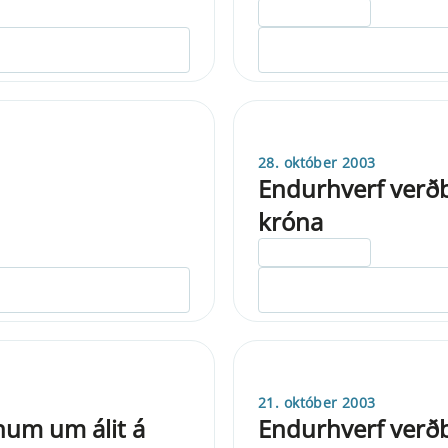
ELDRI EN 5 ÁRA
28. október 2003
Endurhverf verðb
króna
ELDRI EN 5 ÁRA
21. október 2003
num um álit á
Endurhverf verðb