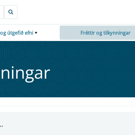
 og útgefið efni
Fréttir og tilkynningar
nn­ing­ar