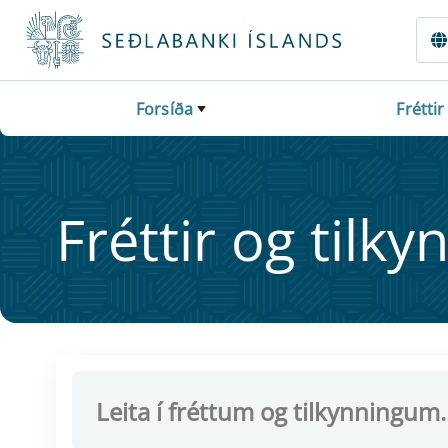
Fara beint í Meginmál
Forsíða
Fréttir
Frétt­ir og til­ky