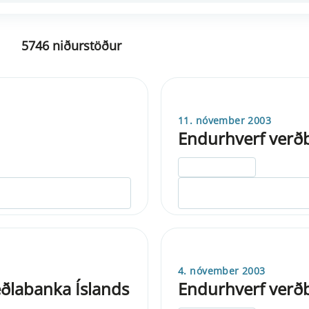
5746 niðurstöður
11. nóvember 2003
Endurhverf verðb
ELDRI EN 5 ÁRA
4. nóvember 2003
Seðlabanka Íslands
Endurhverf verðb