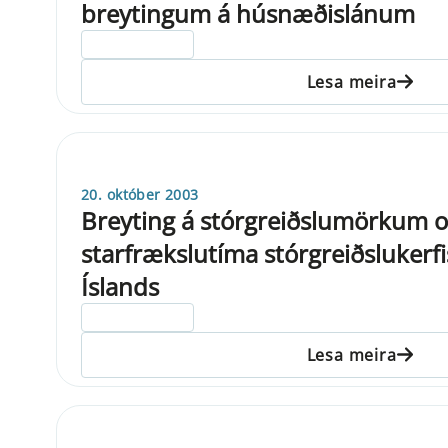
breytingum á húsnæðislánum
ELDRI EN 5 ÁRA
Lesa meira
20. október 2003
Breyting á stórgreiðslumörkum 
starfrækslutíma stórgreiðslukerf
Íslands
ELDRI EN 5 ÁRA
Lesa meira