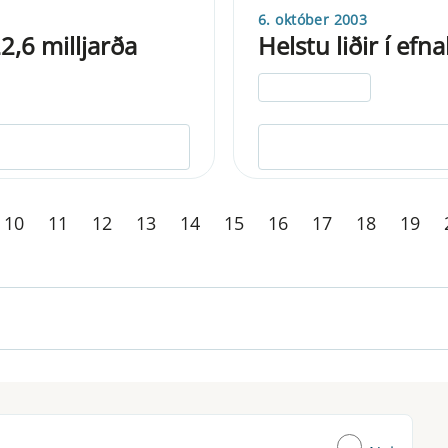
6. október 2003
2,6 milljarða
Helstu liðir í ef
ELDRI EN 5 ÁRA
10
11
12
13
14
15
16
17
18
19