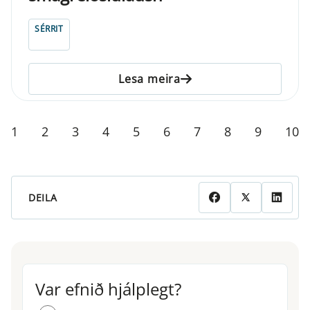
SÉRRIT
Lesa meira
1
2
3
4
5
6
7
8
9
10
DEILA
Var efnið hjálplegt?
Var efnið hjálplegt?