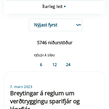
Ítarleg leit
RÖÐUN
5746 niðurstöður
FJÖLDI Á SÍÐU
6
12
24
7. mars 2023
Breytingar á reglum um
verðtryggingu sparifjár og