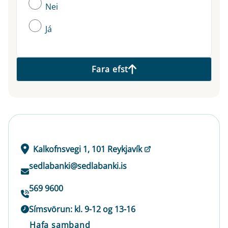
Nei
Já
Fara efst
Kalkofnsvegi 1, 101 Reykjavík
sedlabanki@sedlabanki.is
569 9600
Símsvörun: kl. 9-12 og 13-16
Hafa samband