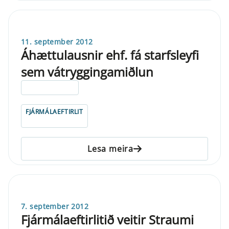
11. september 2012
Áhættulausnir ehf. fá starfsleyfi
sem vátryggingamiðlun
ELDRI EN 5 ÁRA
FJÁRMÁLAEFTIRLIT
Lesa meira
7. september 2012
Fjármálaeftirlitið veitir Straumi