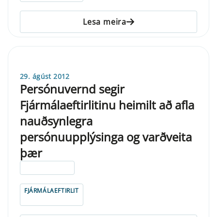
Lesa meira
29. ágúst 2012
Persónuvernd segir
Fjármálaeftirlitinu heimilt að afla
nauðsynlegra
persónuupplýsinga og varðveita
þær
ELDRI EN 5 ÁRA
FJÁRMÁLAEFTIRLIT