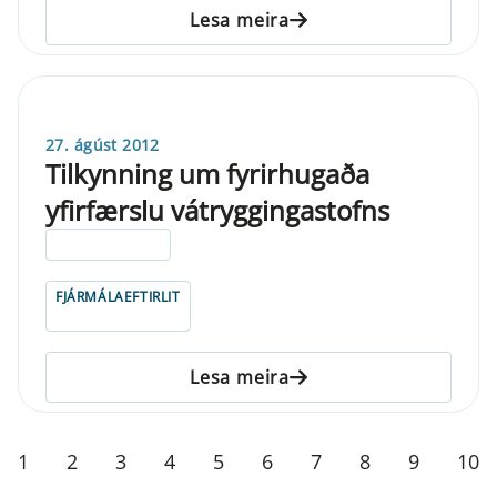
Lesa meira
27. ágúst 2012
Tilkynning um fyrirhugaða
yfirfærslu vátryggingastofns
ELDRI EN 5 ÁRA
FJÁRMÁLAEFTIRLIT
Lesa meira
1
2
3
4
5
6
7
8
9
10