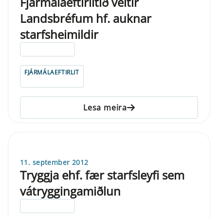
Fjármálaeftirlitið veitir
Landsbréfum hf. auknar
starfsheimildir
ELDRI EN 5 ÁRA
FJÁRMÁLAEFTIRLIT
Lesa meira
11. september 2012
Tryggja ehf. fær starfsleyfi sem
vátryggingamiðlun
ELDRI EN 5 ÁRA