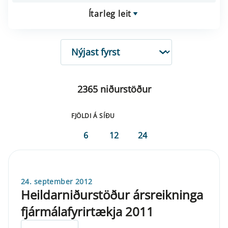
Ítarleg leit
RÖÐUN
2365 niðurstöður
FJÖLDI Á SÍÐU
6
12
24
24. september 2012
Heildarniðurstöður ársreikninga
fjármálafyrirtækja 2011
ELDRI EN 5 ÁRA