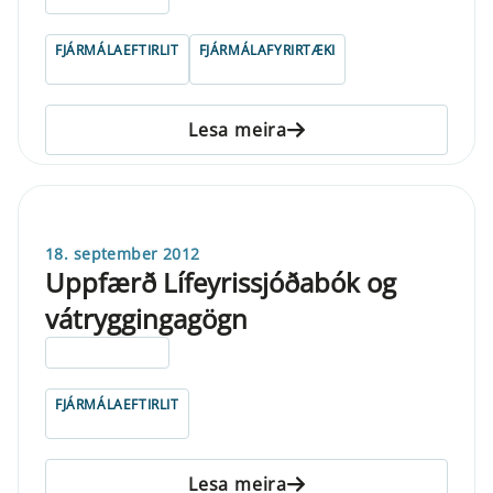
FJÁRMÁLAEFTIRLIT
FJÁRMÁLAFYRIRTÆKI
Lesa meira
18. september 2012
Uppfærð Lífeyrissjóðabók og
vátryggingagögn
ELDRI EN 5 ÁRA
FJÁRMÁLAEFTIRLIT
Lesa meira