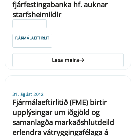
fjárfestingabanka hf. auknar
starfsheimildir
ELDRI EN 5 ÁRA
FJÁRMÁLAEFTIRLIT
Lesa meira
31. ágúst 2012
Fjármálaeftirlitið (FME) birtir
upplýsingar um iðgjöld og
samanlagða markaðshlutdeild
erlendra vátryggingafélaga á