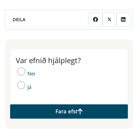
DEILA
Var efnið hjálplegt?
Var efnið hjálplegt?
Nei
Já
Fara efst