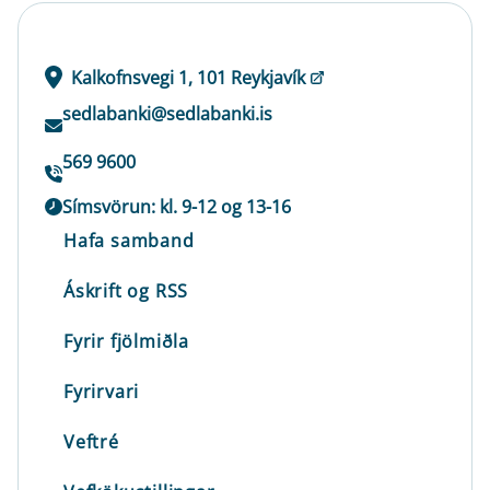
Kalkofnsvegi 1, 101 Reykjavík
sedlabanki@sedlabanki.is
569 9600
Símsvörun: kl. 9-12 og 13-16
Hafa samband
Áskrift og RSS
Fyrir fjölmiðla
Fyrirvari
Veftré