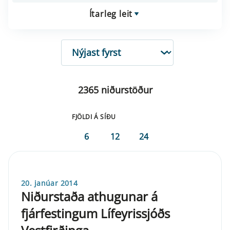
Ítarleg leit
RÖÐUN
2365 niðurstöður
FJÖLDI Á SÍÐU
6
12
24
20. janúar 2014
Niðurstaða athugunar á
fjárfestingum Lífeyrissjóðs