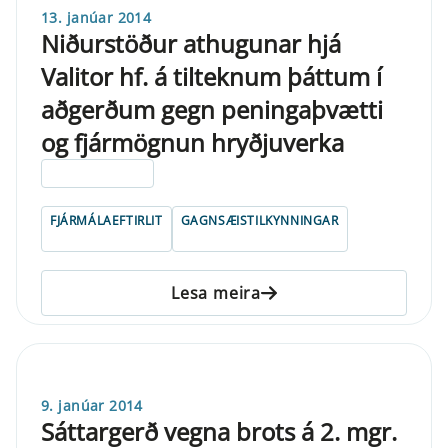
13. janúar 2014
Niðurstöður athugunar hjá
Valitor hf. á tilteknum þáttum í
aðgerðum gegn peningaþvætti
og fjármögnun hryðjuverka
ELDRI EN 5 ÁRA
FJÁRMÁLAEFTIRLIT
GAGNSÆISTILKYNNINGAR
Lesa meira
9. janúar 2014
Sáttargerð vegna brots á 2. mgr.