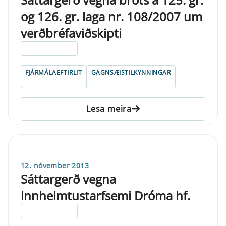
og 126. gr. laga nr. 108/2007 um
verðbréfaviðskipti
ELDRI EN 5 ÁRA
FJÁRMÁLAEFTIRLIT
GAGNSÆISTILKYNNINGAR
Lesa meira
12. nóvember 2013
Sáttargerð vegna
innheimtustarfsemi Dróma hf.
ELDRI EN 5 ÁRA