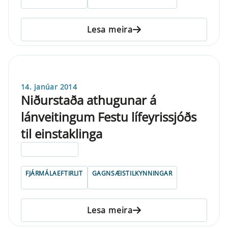
Lesa meira
14. janúar 2014
Niðurstaða athugunar á
lánveitingum Festu lífeyrissjóðs
til einstaklinga
ELDRI EN 5 ÁRA
FJÁRMÁLAEFTIRLIT
GAGNSÆISTILKYNNINGAR
Lesa meira