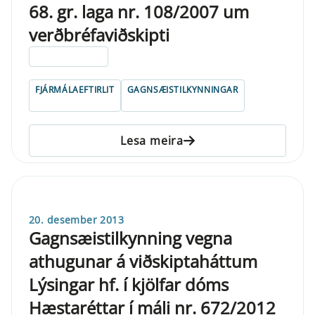
68. gr. laga nr. 108/2007 um
verðbréfaviðskipti
ELDRI EN 5 ÁRA
FJÁRMÁLAEFTIRLIT
GAGNSÆISTILKYNNINGAR
Lesa meira
20. desember 2013
Gagnsæistilkynning vegna
athugunar á viðskiptaháttum
Lýsingar hf. í kjölfar dóms
Hæstaréttar í máli nr. 672/2012