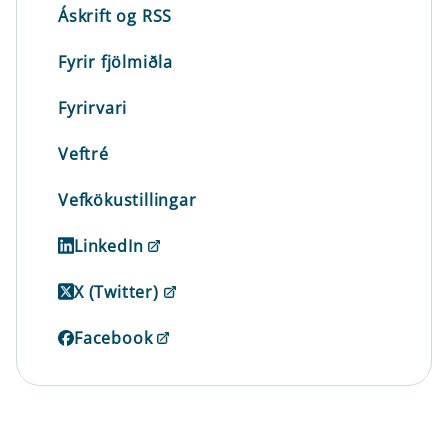
Áskrift og RSS
Fyrir fjölmiðla
Fyrirvari
Veftré
Vefkökustillingar
LinkedIn
X (Twitter)
Facebook