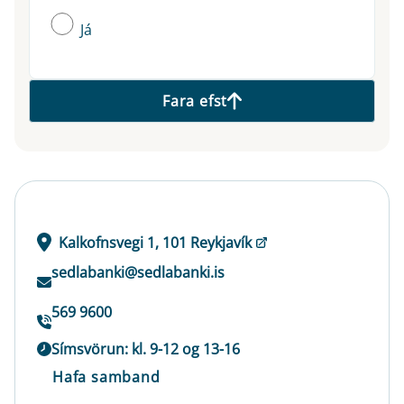
Já
Fara efst
Kalkofnsvegi 1, 101 Reykjavík
sedlabanki@sedlabanki.is
569 9600
Símsvörun: kl. 9-12 og 13-16
Hafa samband