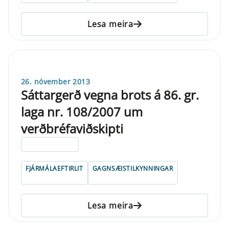
Lesa meira
26. nóvember 2013
Sáttargerð vegna brots á 86. gr.
laga nr. 108/2007 um
verðbréfaviðskipti
ELDRI EN 5 ÁRA
FJÁRMÁLAEFTIRLIT
GAGNSÆISTILKYNNINGAR
Lesa meira