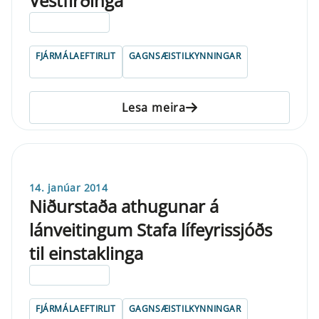
Vestfirðinga
ELDRI EN 5 ÁRA
FJÁRMÁLAEFTIRLIT
GAGNSÆISTILKYNNINGAR
Lesa meira
14. janúar 2014
Niðurstaða athugunar á
lánveitingum Stafa lífeyrissjóðs
til einstaklinga
ELDRI EN 5 ÁRA
FJÁRMÁLAEFTIRLIT
GAGNSÆISTILKYNNINGAR