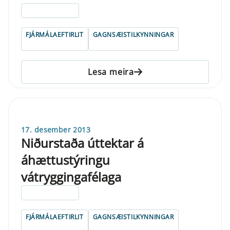
ELDRI EN 5 ÁRA
FJÁRMÁLAEFTIRLIT
GAGNSÆISTILKYNNINGAR
Lesa meira
17. desember 2013
Niðurstaða úttektar á
áhættustýringu
vátryggingafélaga
ELDRI EN 5 ÁRA
FJÁRMÁLAEFTIRLIT
GAGNSÆISTILKYNNINGAR