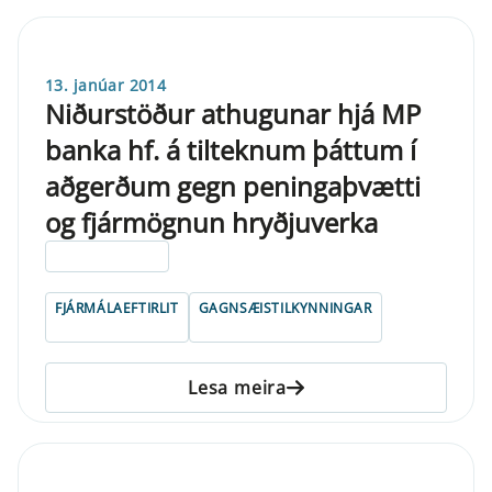
13. janúar 2014
Niðurstöður athugunar hjá MP
banka hf. á tilteknum þáttum í
aðgerðum gegn peningaþvætti
og fjármögnun hryðjuverka
ELDRI EN 5 ÁRA
FJÁRMÁLAEFTIRLIT
GAGNSÆISTILKYNNINGAR
Lesa meira