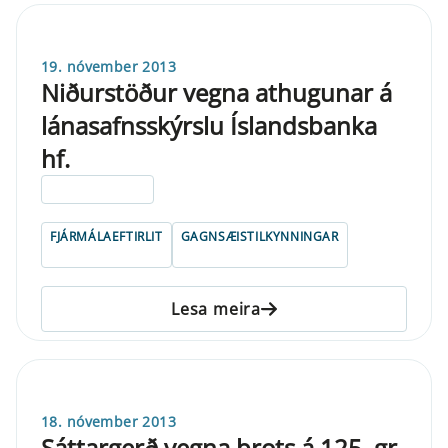
19. nóvember 2013
Niðurstöður vegna athugunar á
lánasafnsskýrslu Íslandsbanka
hf.
ELDRI EN 5 ÁRA
FJÁRMÁLAEFTIRLIT
GAGNSÆISTILKYNNINGAR
Lesa meira
18. nóvember 2013
Sáttargerð vegna brots á 125. gr.