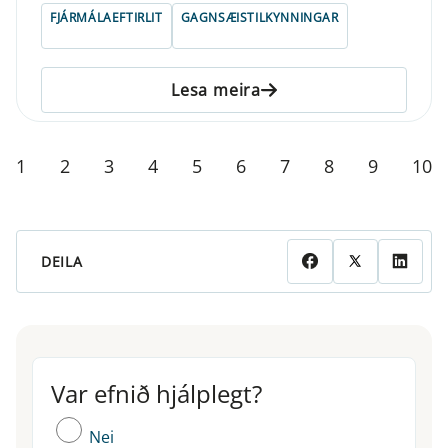
FJÁRMÁLAEFTIRLIT
GAGNSÆISTILKYNNINGAR
Lesa meira
1
2
3
4
5
6
7
8
9
10
DEILA
Var efnið hjálplegt?
Var efnið hjálplegt?
Nei